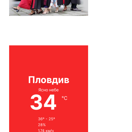
Пловдив
Ясно небе
34
℃
36º - 25º
28%
1.74 км/ч