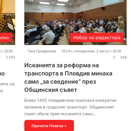
ално
Избор на редактора
ст, 2026
Таня Грозданова
16:24ч, понеделник, 3 август, 2026
3
2 542
2
248
Исканията за реформа на
во
транспорта в Пловдив минаха
само „за сведение“ през
ята си,
Общинския съвет
че
Близо 1400 пловдивчани поискаха конкретни
промени в градския транспорт. Общинският
съвет обаче прие исканията само…
Прочети Повече »