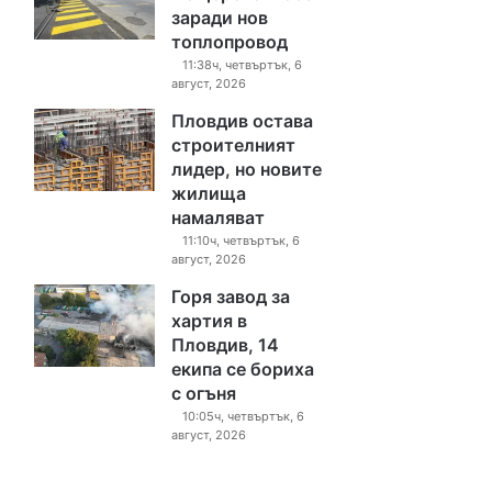
заради нов
топлопровод
11:38ч, четвъртък, 6
август, 2026
Пловдив остава
строителният
лидер, но новите
жилища
намаляват
11:10ч, четвъртък, 6
август, 2026
Горя завод за
хартия в
Пловдив, 14
екипа се бориха
с огъня
10:05ч, четвъртък, 6
август, 2026