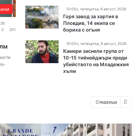
вини
10:05ч, четвъртък, 6 август, 2026
Горя завод за хартия в
Пловдив, 14 екипа се
026
бориха с огъня
0
201
10:00ч, четвъртък, 6 август, 2026
ълм
Камери заснели група от
10-15 тийнейджъри преди
ности
убийството на Младежкия
по-
хълм
Следваща