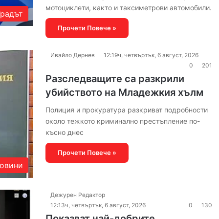
мотоциклети, както и таксиметрови автомобили.
Градът
Прочети Повече »
Ивайло Дернев
12:19ч, четвъртък, 6 август, 2026
0
201
Разследващите са разкрили
убийството на Младежкия хълм
Полиция и прокуратура разкриват подробности
около тежкото криминално престъпление по-
късно днес
Прочети Повече »
овини
Дежурен Редактор
12:13ч, четвъртък, 6 август, 2026
0
130
Показват най-добрите