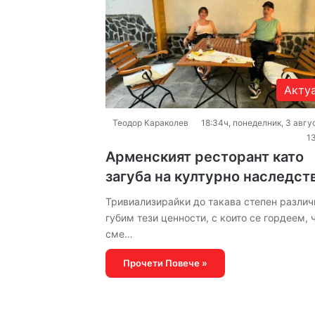
Акту
Теодор Караколев
18:34ч, понеделник, 3 авгу
1
Арменският ресторант като
загуба на културно наследст
Тривиализирайки до такава степен различи
губим тези ценности, с които се гордеем, 
сме…
Прочети Повече »