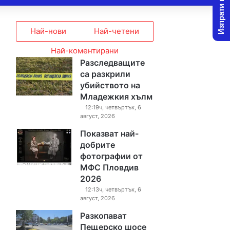
Изпрати новина
Най-нови
Най-четени
Най-коментирани
Разследващите
са разкрили
убийството на
Младежкия хълм
12:19ч, четвъртък, 6
август, 2026
Показват най-
добрите
фотографии от
МФС Пловдив
2026
12:13ч, четвъртък, 6
август, 2026
Разкопават
Пещерско шосе