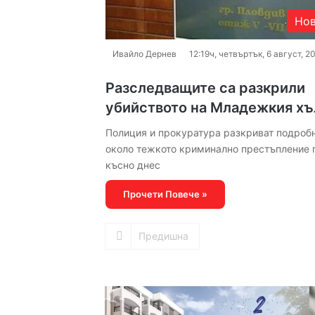
Но
Ивайло Дернев
12:19ч, четвъртък, 6 август, 2
Разследващите са разкрили
убийството на Младежкия х
Полиция и прокуратура разкриват подроб
около тежкото криминално престъпление 
късно днес
Прочети Повече »
Предишна