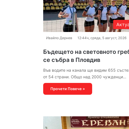
Акту
Ивайло Дернев
12:44ч, сряда, 5 август, 2026
Бъдещето на световното гре
се събра в Пловдив
Във водите на канала ще видим 655 състе
от 54 страни. Общо над 2000 чужденци…
Прочети Повече »