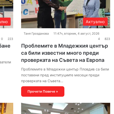
ално
Актуално
Таня Грозданова
11:47ч, вторник, 4 август, 2026
0
223
4
823
бане
Проблемите в Младежкия център
са били известни много преди
проверката на Съвета на Европа
затели
Проблемите в Младежки център Пловдив са били
поставени пред институциите месеци преди
проверката на Съвета…
Прочети Повече »