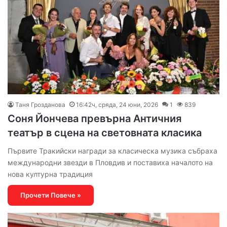
Таня Грозданова
16:42ч, сряда, 24 юни, 2026
1
839
Соня Йончева превърна Античния
театър в сцена на световната класика
Първите Тракийски награди за класическа музика събраха
международни звезди в Пловдив и поставиха началото на
нова културна традиция
Прочети Повече »