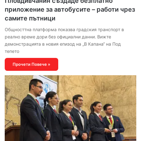
Пловдивчанин създаде безплатно
приложение за автобусите – работи чрез
самите пътници
Общносттна платформа показва градския транспорт в
реално време дори без официални данни. Вижте
демонстрацията в новия епизод на „В Капана“ на Под
тепето
Прочети Повече »