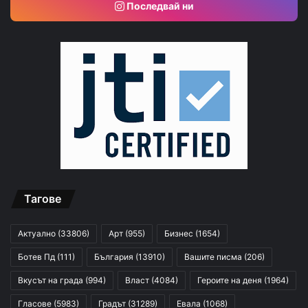
Последвай ни
Тагове
Актуално
(33806)
Арт
(955)
Бизнес
(1654)
Ботев Пд
(111)
България
(13910)
Вашите писма
(206)
Вкусът на града
(994)
Власт
(4084)
Героите на деня
(1964)
Гласове
(5983)
Градът
(31289)
Евала
(1068)