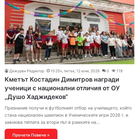
Дежурен Редактор
15:25ч, петък, 12 юни, 2026
0
178
Кметът Костадин Димитров награди
ученици с национални отличия от ОУ
„Душо Хаджидеков“
Признание получи и футболният отбор на училището, който
стана национален шампион в Ученическите игри 2026 г. и
завоюва титлата за втори път в рамките на…
Прочети Повече »