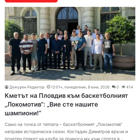
Дежурен Редактор
12:01ч, понеделник, 8 юни, 2026
0
414
Кметът на Пловдив към баскетболният
„Локомотив“: „Вие сте нашите
шампиони!“
Само на точка от титлата – баскетболният „Локомотив“
направи исторически сезон. Костадин Димитров връчи и
почетен плакет на клуба за приноса му към спорта в…