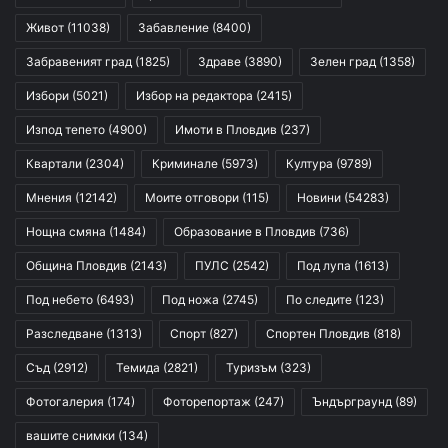
Живот
(11038)
Забавление
(8400)
Забравеният град
(1825)
Здраве
(3890)
Зелен град
(1358)
Избори
(5021)
Избор на редактора
(2415)
Изпод тепето
(4900)
Имоти в Пловдив
(237)
Квартали
(2304)
Криминале
(5973)
Култура
(9789)
Мнения
(12142)
Моите отговори
(115)
Новини
(54283)
Нощна смяна
(1484)
Образование в Пловдив
(736)
Община Пловдив
(2143)
ПУЛС
(2542)
Под лупа
(1613)
Под небето
(6493)
Под ножа
(2745)
По следите
(123)
Разследване
(1313)
Спорт
(827)
Спортен Пловдив
(818)
Съд
(2912)
Темида
(2821)
Туризъм
(323)
Фотогалерия
(174)
Фоторепортаж
(247)
Ъндърграунд
(89)
вашите снимки
(134)