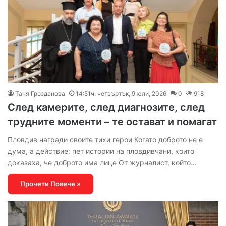
Таня Грозданова
14:51ч, четвъртък, 9 юли, 2026
0
918
След камерите, след диагнозите, след
трудните моменти – те остават и помагат
Пловдив награди своите тихи герои Когато доброто не е
дума, а действие: пет истории на пловдивчани, които
доказаха, че доброто има лице От журналист, който…
Прочети Повече »