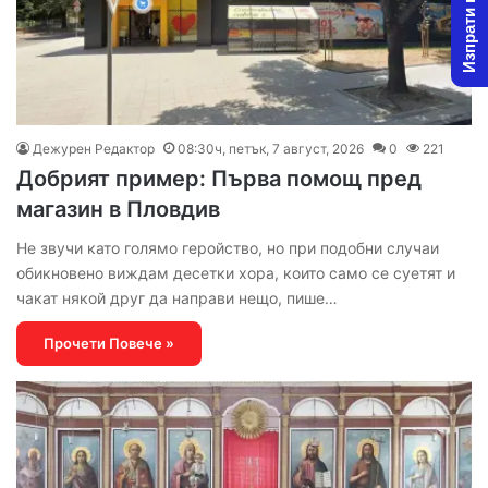
Изпрати новина
Дежурен Редактор
08:30ч, петък, 7 август, 2026
0
221
Добрият пример: Първа помощ пред
магазин в Пловдив
Не звучи като голямо геройство, но при подобни случаи
обикновено виждам десетки хора, които само се суетят и
чакат някой друг да направи нещо, пише…
Прочети Повече »