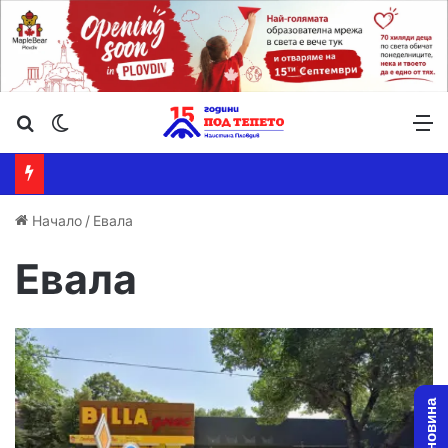
Търсене ...
Switch skin
М
Начало
/
Евала
Евала