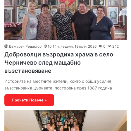
Дежурен Редактор
10:14ч, неделя, 19 юли, 2026
0
242
Доброволци възродиха храма в село
Черничево след мащабно
възстановяване
Историята на местните жители, които с общи усилия
възстановиха църквата, построена през 1887 година
Прочети Повече »