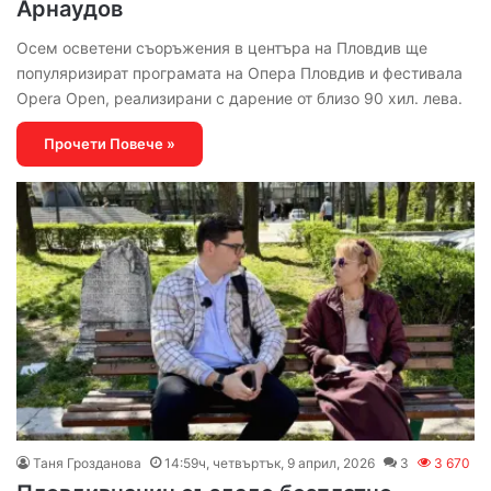
Арнаудов
Осем осветени съоръжения в центъра на Пловдив ще
популяризират програмата на Опера Пловдив и фестивала
Opera Open, реализирани с дарение от близо 90 хил. лева.
Прочети Повече »
Таня Грозданова
14:59ч, четвъртък, 9 април, 2026
3
3 670