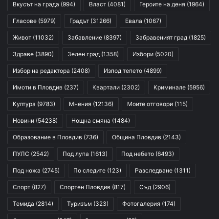
Вкусът на града
(994)
Власт
(4081)
Героите на деня
(1964)
Гласове
(5979)
Градът
(31266)
Евала
(1067)
Живот
(11032)
Забавление
(8397)
Забравеният град
(1825)
Здраве
(3890)
Зелен град
(1358)
Избори
(5020)
Избор на редактора
(2408)
Изпод тепето
(4899)
Имоти в Пловдив
(237)
Квартали
(2302)
Криминале
(5956)
Култура
(9783)
Мнения
(12136)
Моите отговори
(115)
Новини
(54238)
Нощна смяна
(1484)
Образование в Пловдив
(736)
Община Пловдив
(2143)
ПУЛС
(2542)
Под лупа
(1613)
Под небето
(6493)
Под ножа
(2745)
По следите
(123)
Разследване
(1311)
Спорт
(827)
Спортен Пловдив
(817)
Съд
(2906)
Темида
(2814)
Туризъм
(323)
Фотогалерия
(174)