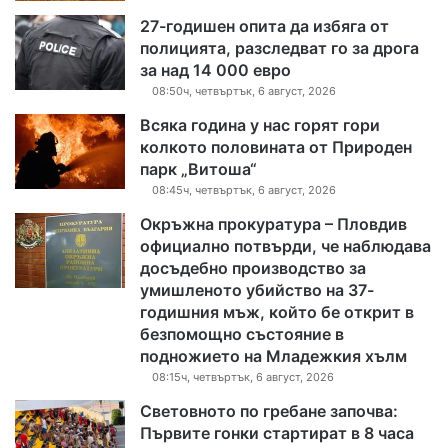
27-годишен опита да избяга от
полицията, разследват го за дрога
за над 14 000 евро
08:50ч, четвъртък, 6 август, 2026
Всяка година у нас горят гори
колкото половината от Природен
парк „Витоша“
08:45ч, четвъртък, 6 август, 2026
Окръжна прокуратура – Пловдив
официално потвърди, че наблюдава
досъдебно производство за
умишленото убийство на 37-
годишния мъж, който бе открит в
безпомощно състояние в
подножието на Младежкия хълм
08:15ч, четвъртък, 6 август, 2026
Световното по гребане започва:
Първите гонки стартират в 8 часа