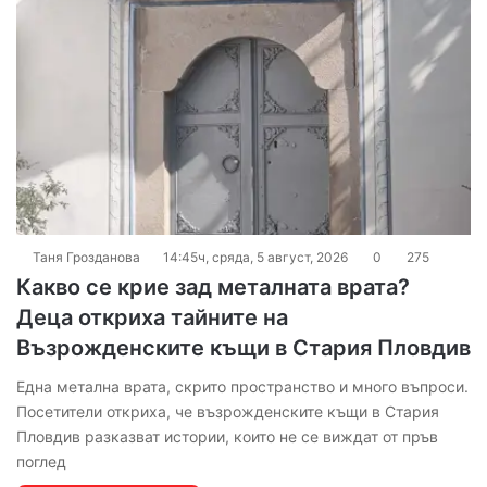
Таня Грозданова
14:45ч, сряда, 5 август, 2026
0
275
Какво се крие зад металната врата?
Деца откриха тайните на
Възрожденските къщи в Стария Пловдив
Една метална врата, скрито пространство и много въпроси.
Посетители откриха, че възрожденските къщи в Стария
Пловдив разказват истории, които не се виждат от пръв
поглед