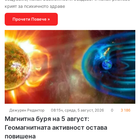
крият за психичното здраве
Прочети Повече »
Дежурен Редактор
08:15ч, сряда, 5 август, 2026
0
3 186
Магнитна буря на 5 август:
Геомагнитната активност остава
повишена