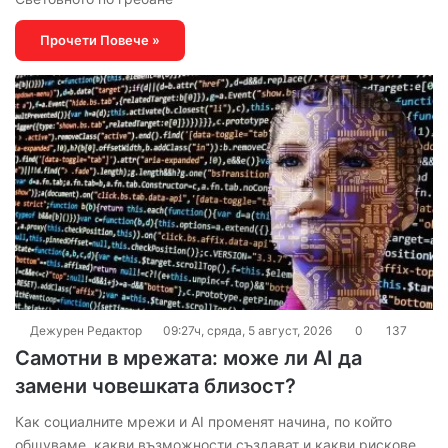
Прочети Повече »
Дежурен Редактор
09:27ч, сряда, 5 август, 2026
0
137
Самотни в мрежата: може ли AI да
замени човешката близост?
Как социалните мрежи и AI променят начина, по който
общуваме, какви възможности създават и какви рискове