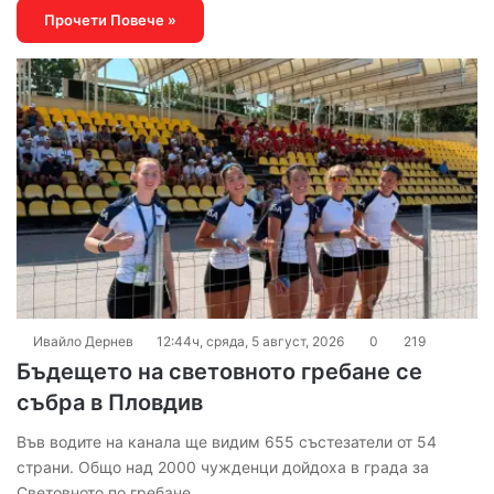
Прочети Повече »
Ивайло Дернев
12:44ч, сряда, 5 август, 2026
0
219
Бъдещето на световното гребане се
събра в Пловдив
Във водите на канала ще видим 655 състезатели от 54
страни. Общо над 2000 чужденци дойдоха в града за
Световното по гребане