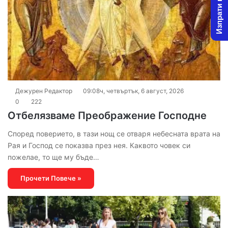
Изпрати новина
Дежурен Редактор
09:08ч, четвъртък, 6 август, 2026
0
222
Отбелязваме Преображение Господне
Според поверието, в тази нощ се отваря небесната врата на
Рая и Господ се показва през нея. Каквото човек си
пожелае, то ще му бъде…
Прочети Повече »