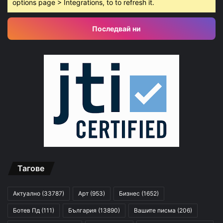
options page > Integrations, to to refresh it.
Последвай ни
Тагове
Актуално
(33787)
Арт
(953)
Бизнес
(1652)
Ботев Пд
(111)
България
(13890)
Вашите писма
(206)