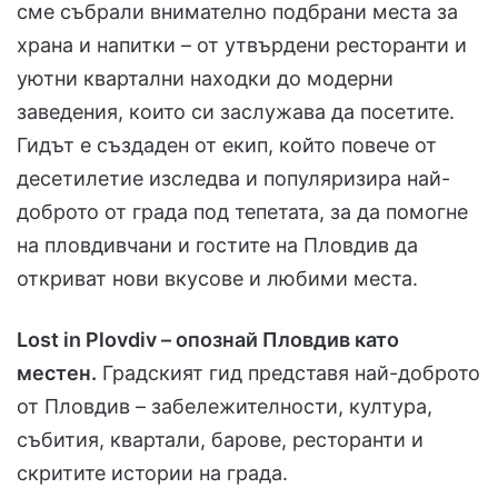
сме събрали внимателно подбрани места за
храна и напитки – от утвърдени ресторанти и
уютни квартални находки до модерни
заведения, които си заслужава да посетите.
Гидът е създаден от екип, който повече от
десетилетие изследва и популяризира най-
доброто от града под тепетата, за да помогне
на пловдивчани и гостите на Пловдив да
откриват нови вкусове и любими места.
Lost in Plovdiv – опознай Пловдив като
местен.
Градският гид представя най-доброто
от Пловдив – забележителности, култура,
събития, квартали, барове, ресторанти и
скритите истории на града.