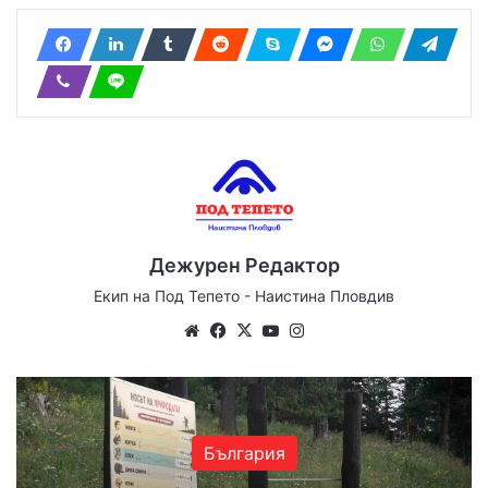
Дежурен Редактор
Екип на Под Тепето - Наистина Пловдив
Website
Facebook
X
YouTube
Instagram
България