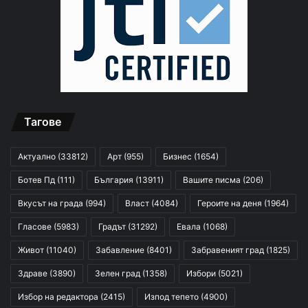
Тагове
Актуално
(33812)
Арт
(955)
Бизнес
(1654)
Ботев Пд
(111)
България
(13911)
Вашите писма
(206)
Вкусът на града
(994)
Власт
(4084)
Героите на деня
(1964)
Гласове
(5983)
Градът
(31292)
Евала
(1068)
Живот
(11040)
Забавление
(8401)
Забравеният град
(1825)
Здраве
(3890)
Зелен град
(1358)
Избори
(5021)
Избор на редактора
(2415)
Изпод тепето
(4900)