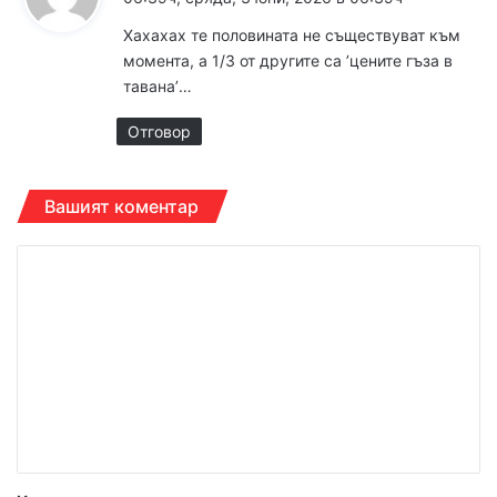
з
Xaxaxax те половината не съществуват към
а
момента, а 1/3 от другите са ʼцените гъза в
:
таванаʼ…
Отговор
Вашият коментар
К
о
м
е
н
т
а
р