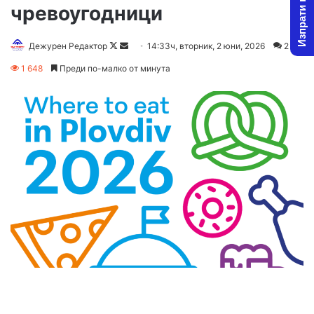
Изпрати новина
чревоугодници
Follow
Send
Дежурен Редактор
14:33ч, вторник, 2 юни, 2026
2
on
an
1 648
Преди по-малко от минута
X
email