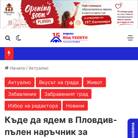
Търсене ...
Switch skin
М
Начало
/
Актуално
Актуално
Вкусът на града
Живот
Забавление
Забравеният град
Избор на редактора
Новини
Къде да ядем в Пловдив-
пълен наръчник за