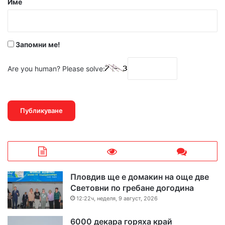
Име
:
*
Запомни ме!
Are you human? Please solve:
Пловдив ще е домакин на още две
Световни по гребане догодина
12:22ч, неделя, 9 август, 2026
6000 декара горяха край