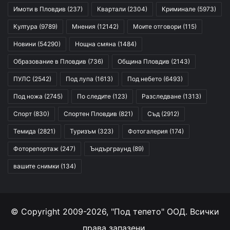
Имоти в Пловдив
(237)
Квартали
(2304)
Криминале
(5973)
Култура
(9789)
Мнения
(12142)
Моите отговори
(115)
Новини
(54290)
Нощна смяна
(1484)
Образование в Пловдив
(736)
Община Пловдив
(2143)
ПУЛС
(2542)
Под лупа
(1613)
Под небето
(6493)
Под ножа
(2745)
По следите
(123)
Разследване
(1313)
Спорт
(830)
Спортен Пловдив
(821)
Съд
(2912)
Темида
(2821)
Туризъм
(323)
Фотогалерия
(174)
Фоторепортаж
(247)
Ъндърграунд
(89)
вашите снимки
(134)
© Copyright 2009-2026, "Под тепето" ООД. Всички
права запазени.