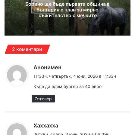
Борино ще бъде първата община в
България с план за мирно
съжителство с мечките
2 коментари
к
Анонимен
а
11:33ч, четвъртък, 4 юни, 2026 в 11:33ч
з
Къде да ядем бургер за 40 евро
а
:
Отговор
к
Xaxxaxxa
а
06:39ч, сряда, 3 юни, 2026 в 06:39ч