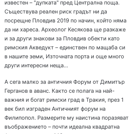
известен – "дупката" пред Централна поща.
Съществува реален риск градът ни да
посрещне Пловдив 2019 по начин, който няма
да ни хареса. Археолог Кесякова ще разкаже
и за други знакови за Пловдив обекти като
римския Акведукт – единствен по мащаба си
в нашите земи, Източната порта и още много
други интересни неща…
А сега малко за античния Форум от Димитър
Герганов в аванс. Както се полага на най-
важния и богат римски град в Тракия, през 1
век бил изграден Античният форум на
Филипопол. Размерите му наистина поразяват
въображението – почти идеална квадратна