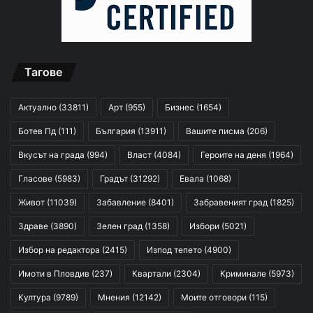
Тагове
Актуално
(33811)
Арт
(955)
Бизнес
(1654)
Ботев Пд
(111)
България
(13911)
Вашите писма
(206)
Вкусът на града
(994)
Власт
(4084)
Героите на деня
(1964)
Гласове
(5983)
Градът
(31292)
Евала
(1068)
Живот
(11039)
Забавление
(8401)
Забравеният град
(1825)
Здраве
(3890)
Зелен град
(1358)
Избори
(5021)
Избор на редактора
(2415)
Изпод тепето
(4900)
Имоти в Пловдив
(237)
Квартали
(2304)
Криминале
(5973)
Култура
(9789)
Мнения
(12142)
Моите отговори
(115)