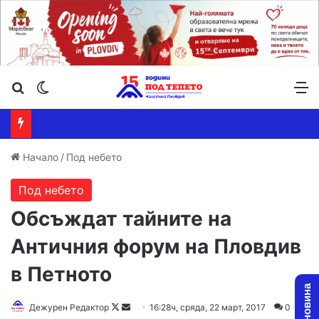
Търсене ...
Switch skin
М
Начало
/
Под небето
Под небето
Обсъждат тайните на
Античния форум на Пловдив
в Петното
Дежурен Редактор
F
S
16:28ч, сряда, 22 март, 2017
0