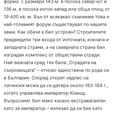
форма с размери 143 м. в посока север-юг и
136 м. в посока изток-запад или обща площ от
19 400 кв. м. Вън от всякакво съмнение това е
най-големият форум съществувал по нашите
земи. Как обаче е бил устроен? Строителите
предвидили три входа от източната, южната и
западната страни, а на северната страна бил
изграден комплекс от обществени сгради.
Най-важната сред тях била „Сградата на
съкровищата” – отново единствена по рода си
в България. Според открит надпис на
латински може да се датира около 183-184 г.,
когато управлява император Комод.
Въпросният бил меко казано екстравагантен
като за император – излизал да се бие като