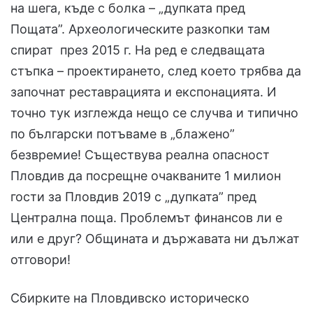
на шега, къде с болка – „дупката пред
Пощата”. Археологическите разкопки там
спират през 2015 г. На ред е следващата
стъпка – проектирането, след което трябва да
започнат реставрацията и експонацията. И
точно тук изглежда нещо се случва и типично
по български потъваме в „блажено”
безвремие! Съществува реална опасност
Пловдив да посрещне очакваните 1 милион
гости за Пловдив 2019 с „дупката” пред
Централна поща. Проблемът финансов ли е
или е друг? Общината и държавата ни дължат
отговори!
Сбирките на Пловдивско историческо