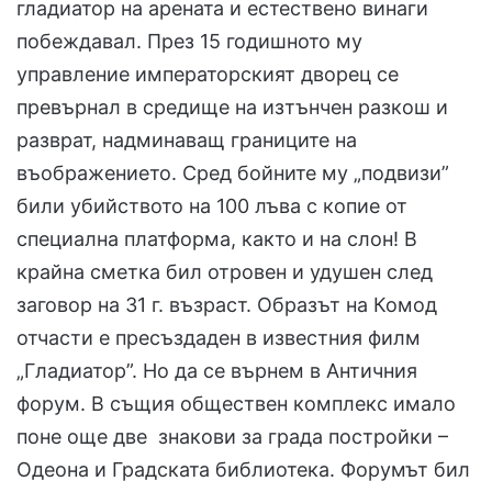
гладиатор на арената и естествено винаги
побеждавал. През 15 годишното му
управление императорският дворец се
превърнал в средище на изтънчен разкош и
разврат, надминаващ границите на
въображението. Сред бойните му „подвизи”
били убийството на 100 лъва с копие от
специална платформа, както и на слон! В
крайна сметка бил отровен и удушен след
заговор на 31 г. възраст. Образът на Комод
отчасти е пресъздаден в известния филм
„Гладиатор”. Но да се върнем в Античния
форум. В същия обществен комплекс имало
поне още две знакови за града постройки –
Одеона и Градската библиотека. Форумът бил