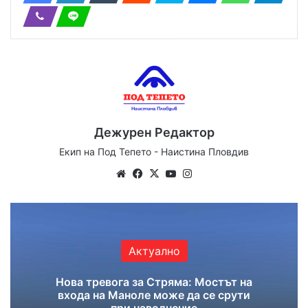
Дежурен Редактор
Екип на Под Тепето - Наистина Пловдив
We
Fa
X
Yo
Ins
bsi
ce
uT
tag
te
bo
ub
ra
ok
e
m
Актуално
Нова тревога за Стряма: Мостът на
входа на Маноле може да се срути