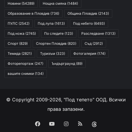
Новини
(54289)
Нощна смяна
(1484)
Образование в Пловдив
(736)
Община Пловдив
(2143)
ПУЛС
(2542)
Под лупа
(1613)
Под небето
(6493)
Под ножа
(2745)
По следите
(123)
Разследване
(1313)
Спорт
(829)
Спортен Пловдив
(820)
Съд
(2912)
Темида
(2821)
Туризъм
(323)
Фотогалерия
(174)
Фоторепортаж
(247)
Ъндърграунд
(89)
вашите снимки
(134)
© Copyright 2009-2026, "Под тепето" ООД. Всички
права запазени.
Facebook
YouTube
Instagram
RSS
Threads