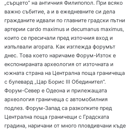
„сърцето” на античния Филипопол. При всяко
важно събитие, а и в ежедневните си дела
гражданите идвали по главните градски пътни
артерии cardo maximus и decumanus maximus,
които се пресичали пред източния вход и
изпълвали агората. Как изглежда форумът
днес. Това което наричаме Форум-Изток е
експонираната археология от източната и
южната страна на Централна поща граничеща
с булевард „Цар Борис III Обединител”.
Форум-Север е Одеона и прилежащата
археология граничеща с автомобилния
подлез. Форум-Запад са разкопките пред
Централна поща граничещи с Градската
градина, наричани от много пловдивчани къде