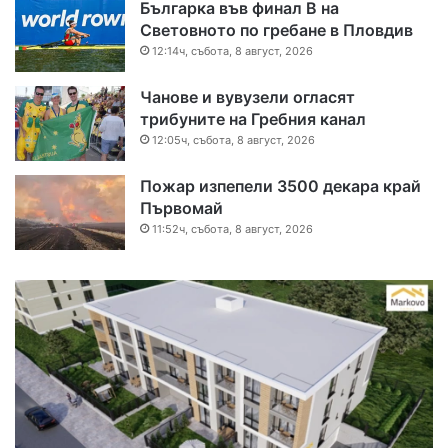
Българка във финал B на
Световното по гребане в Пловдив
12:14ч, събота, 8 август, 2026
Чанове и вувузели огласят
трибуните на Гребния канал
12:05ч, събота, 8 август, 2026
Пожар изпепели 3500 декара край
Първомай
11:52ч, събота, 8 август, 2026