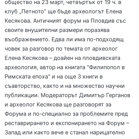
общество на 23 март, четвъртък от 19 ч. в
клуб „Петното” ще бъде археологът Елена
Кесякова. Античният форум на Пловдив със
своите внушителни размери поразява
въображението. Едва ли има по-подходящ
човек за разговор по темата от археолог
Елена Кесякова – доайен на пловдивската
археология, автор на книгата "Филипопол в
Римската епоха" и на още 3 книги в
съавторство, както и на множество научни
публикации. Модераторът Димитър Герганов
и археолог Кесякова ще разговорят за
Форума и по-специално за проблемите пред
реставрирането и експонирането на Форум –
Запад или както вече е станал нарицателно