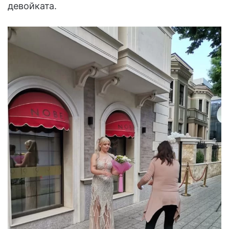
девойката.