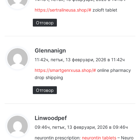
з
https://sertralineusa.shop/#
zoloft tablet
а
:
Отговор
к
Glennanign
а
11:42ч, петък, 13 февруари, 2026 в 11:42ч
з
https://smartgenrxusa.shop/#
online pharmacy
а
drop shipping
:
Отговор
к
Linwoodpef
а
09:46ч, петък, 13 февруари, 2026 в 09:46ч
з
neurontin prescription:
neurontin tablets
– Neuro