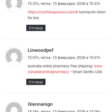
а
15:37ч, петък, 13 февруари, 2026 в 15:37ч
коментарите
з
https://ivertherapeutics.com/#
ivermectin lotion
а
for lice
:
Отговор
к
Linwoodpef
а
15:07ч, петък, 13 февруари, 2026 в 15:07ч
з
australia online pharmacy free shipping:
www
а
canadianonlinepharmacy
– Smart GenRx USA
:
Отговор
к
Glennanign
а
14:18ч, петък, 13 февруари, 2026 в 14:18ч