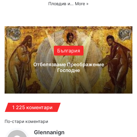
Пловдив и…
More »
Website
Facebook
X
YouTube
Instagram
България
Отбелязваме Преображение
Господне
1 225 коментари
Навигация
По-стари коментари
к
Glennanign
за