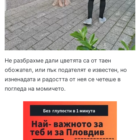
Не разбрахме дали цветята са от таен
обожател, или пък подателят е известен, но
изненадата и радостта от нея се четеше в
погледа на момичето.