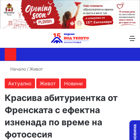
Търсене ...
Switch skin
М
Начало
/
Живот
Актуално
Живот
Новини
Красива абитуриентка от
Френската с ефектна
изненада по време на
фотосесия