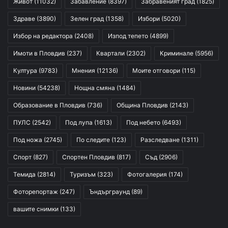
Живот
(11032)
Забавление
(8397)
Забравеният град
(1825)
Здраве
(3890)
Зелен град
(1358)
Избори
(5020)
Избор на редактора
(2408)
Изпод тепето
(4899)
Имоти в Пловдив
(237)
Квартали
(2302)
Криминале
(5956)
Култура
(9783)
Мнения
(12136)
Моите отговори
(115)
Новини
(54238)
Нощна смяна
(1484)
Образование в Пловдив
(736)
Община Пловдив
(2143)
ПУЛС
(2542)
Под лупа
(1613)
Под небето
(6493)
Под ножа
(2745)
По следите
(123)
Разследване
(1311)
Спорт
(827)
Спортен Пловдив
(817)
Съд
(2906)
Темида
(2814)
Туризъм
(323)
Фотогалерия
(174)
Фоторепортаж
(247)
Ъндърграунд
(89)
вашите снимки
(133)