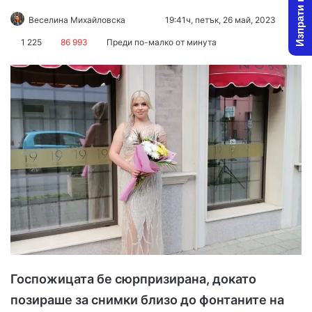
Изпрати новина
Follow
Send
Веселина Михайловска
19:41ч, петък, 26 май, 2023
on
an
1 225
86 993
Преди по-малко от минута
X
email
Госпожицата бе сюрпризирана, докато
позираше за снимки близо до фонтаните на