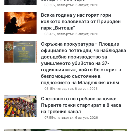
08:50ч, четвъртък, 6 август, 2026
Всяка година у нас горят гори
колкото половината от Природен
парк „Витоша“
08:45ч, четвъртък, 6 август, 2026
Окръжна прокуратура – Пловдив
официално потвърди, че наблюдава
досъдебно производство за
умишленото убийство на 37-
годишния мъж, който бе открит в
безпомощно състояние в
подножието на Младежкия хълм
08:15ч, четвъртък, 6 август, 2026
Световното по гребане започва:
Първите гонки стартират в 8 часа
на Гребния канал
07:55ч, четвъртък, 6 август, 2026