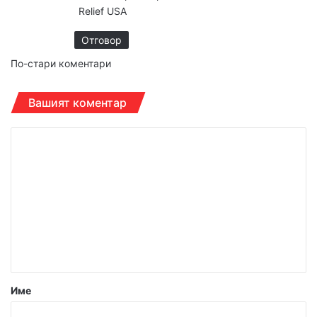
а
Relief USA
:
Отговор
Навигация
По-стари коментари
за
Вашият коментар
коментарите
К
о
м
е
н
т
а
р
Име
: