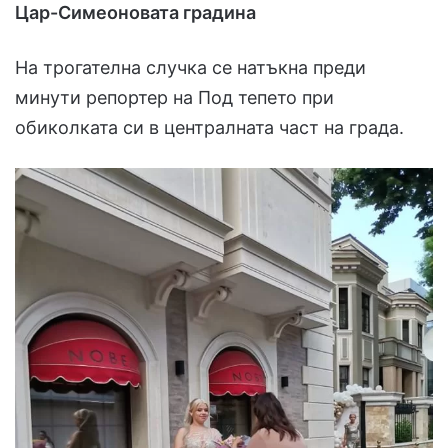
Цар-Симеоновата градина
На трогателна случка се натъкна преди
минути репортер на Под тепето при
обиколката си в централната част на града.