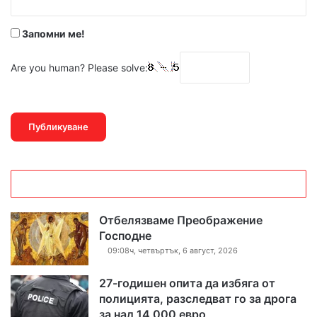
*
Запомни ме!
Are you human? Please solve:
Отбелязваме Преображение
Господне
09:08ч, четвъртък, 6 август, 2026
27-годишен опита да избяга от
полицията, разследват го за дрога
за над 14 000 евро