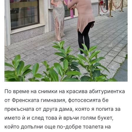
По време на снимки на красива абитуриентка
от Френската гимназия, фотосесията бе
прекъсната от друга дама, която я попита за
името ѝ и след това ѝ връчи голям букет,
който допълни още по-добре тоалета на