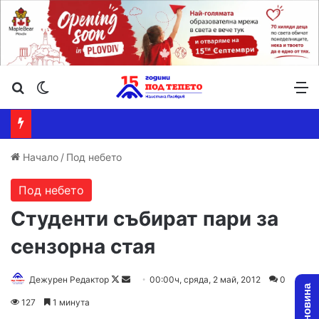
Търсене ...
Switch skin
М
Начало
/
Под небето
Под небето
Студенти събират пари за
сензорна стая
Дежурен Редактор
F
S
00:00ч, сряда, 2 май, 2012
0
o
e
127
1 минута
l
n