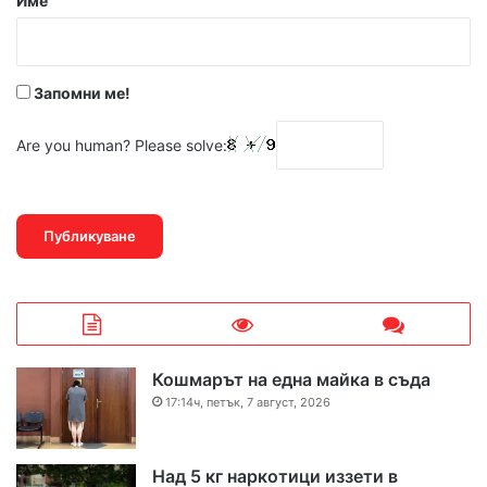
Име
:
*
Запомни ме!
Are you human? Please solve:
Кошмарът на една майка в съда
17:14ч, петък, 7 август, 2026
Над 5 кг наркотици иззети в