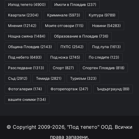
Изпод тепето
(4900)
Имоти в Пловдив
(237)
Квартали
(2304)
Криминале
(5973)
Култура
(9789)
Мнения
(12142)
Моите отговори
(115)
Новини
(54283)
Нощна смяна
(1484)
Образование в Пловдив
(736)
Община Пловдив
(2143)
ПУЛС
(2542)
Под лупа
(1613)
Под небето
(6493)
Под ножа
(2745)
По следите
(123)
Разследване
(1313)
Спорт
(827)
Спортен Пловдив
(818)
Съд
(2912)
Темида
(2821)
Туризъм
(323)
Фотогалерия
(174)
Фоторепортаж
(247)
Ъндърграунд
(89)
вашите снимки
(134)
© Copyright 2009-2026, "Под тепето" ООД. Всички
права запазени.