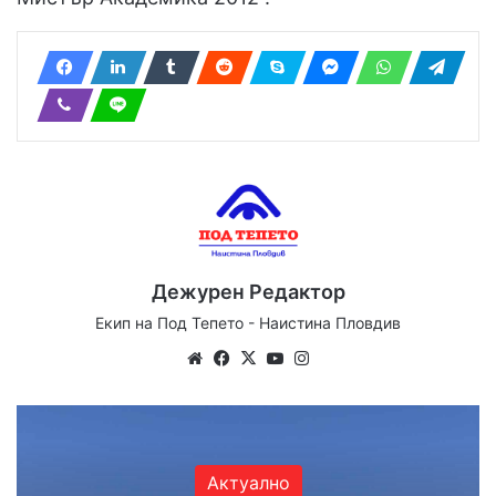
Дежурен Редактор
Екип на Под Тепето - Наистина Пловдив
We
Fa
X
Yo
Ins
bsi
ce
uT
tag
te
bo
ub
ra
ok
e
m
Актуално