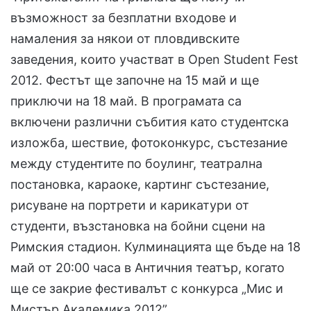
възможност за безплатни входове и
намаления за някои от пловдивските
заведения, които участват в Open Student Fest
2012. Фестът ще започне на 15 май и ще
приключи на 18 май. В програмата са
включени различни събития като студентска
изложба, шествие, фотоконкурс, състезание
между студентите по боулинг, театрална
постановка, караоке, картинг състезание,
рисуване на портрети и карикатури от
студенти, възстановка на бойни сцени на
Римския стадион. Кулминацията ще бъде на 18
май от 20:00 часа в Античния театър, когато
ще се закрие фестивалът с конкурса „Мис и
Мистър Академика 2012”.