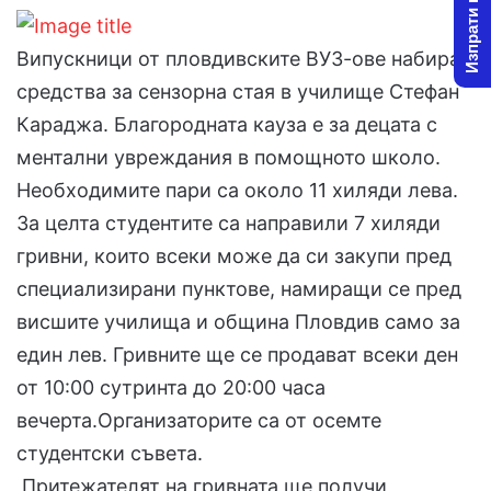
Изпрати новина
l
d
o
a
Випускници от пловдивските ВУЗ-ове набират
w
n
средства за сензорна стая в училище Стефан
o
e
Караджа. Благородната кауза е за децата с
n
m
X
a
ментални увреждания в помощното школо.
i
Необходимите пари са около 11 хиляди лева.
l
За целта студентите са направили 7 хиляди
гривни, които всеки може да си закупи пред
специализирани пунктове, намиращи се пред
висшите училища и община Пловдив само за
един лев. Гривните ще се продават всеки ден
от 10:00 сутринта до 20:00 часа
вечерта.Организаторите са от осемте
студентски съвета.
Притежателят на гривната ще получи