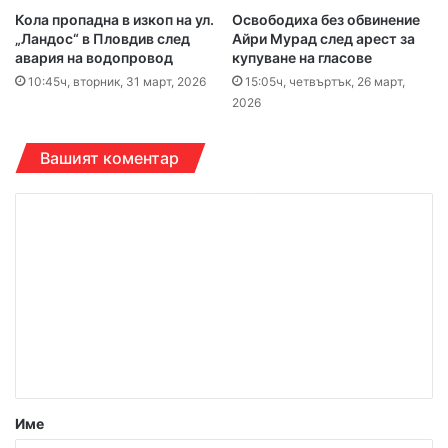
Кола пропадна в изкоп на ул.
Освободиха без обвинение
„Ландос“ в Пловдив след
Айри Мурад след арест за
авария на водопровод
купуване на гласове
10:45ч, вторник, 31 март, 2026
15:05ч, четвъртък, 26 март,
2026
Вашият коментар
К
о
м
е
н
т
а
р
Име
: