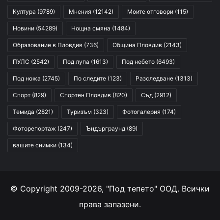
Култура
(9789)
Мнения
(12142)
Моите отговори
(115)
Новини
(54289)
Нощна смяна
(1484)
Образование в Пловдив
(736)
Община Пловдив
(2143)
ПУЛС
(2542)
Под лупа
(1613)
Под небето
(6493)
Под ножа
(2745)
По следите
(123)
Разследване
(1313)
Спорт
(829)
Спортен Пловдив
(820)
Съд
(2912)
Темида
(2821)
Туризъм
(323)
Фотогалерия
(174)
Фоторепортаж
(247)
Ъндърграунд
(89)
вашите снимки
(134)
© Copyright 2009-2026, "Под тепето" ООД. Всички
права запазени.