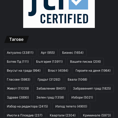
Тагове
Актуално
(33811)
Арт
(955)
Бизнес
(1654)
Ботев Пд
(111)
България
(13911)
Вашите писма
(206)
Вкусът на града
(994)
Власт
(4084)
Героите на деня
(1964)
Гласове
(5983)
Градът
(31292)
Евала
(1068)
Живот
(11039)
Забавление
(8401)
Забравеният град
(1825)
Здраве
(3890)
Зелен град
(1358)
Избори
(5021)
Избор на редактора
(2415)
Изпод тепето
(4900)
Имоти в Пловдив
(237)
Квартали
(2304)
Криминале
(5973)