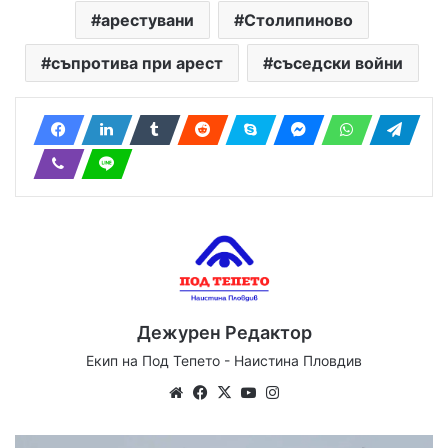
арестувани
Столипиново
съпротива при арест
съседски войни
Дежурен Редактор
Екип на Под Тепето - Наистина Пловдив
Website
Facebook
X
YouTube
Instagram