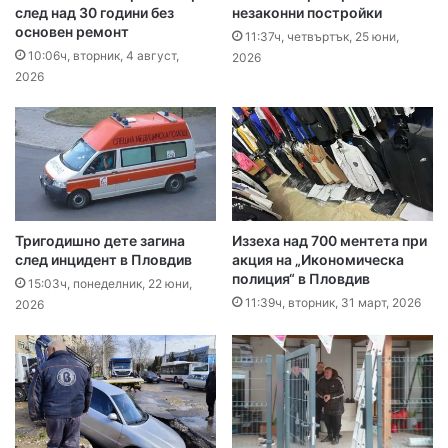
след над 30 години без
незаконни постройки
основен ремонт
11:37ч, четвъртък, 25 юни,
10:06ч, вторник, 4 август,
2026
2026
Тригодишно дете загина
Иззеха над 700 ментета при
след инцидент в Пловдив
акция на „Икономическа
полиция“ в Пловдив
15:03ч, понеделник, 22 юни,
11:39ч, вторник, 31 март, 2026
2026