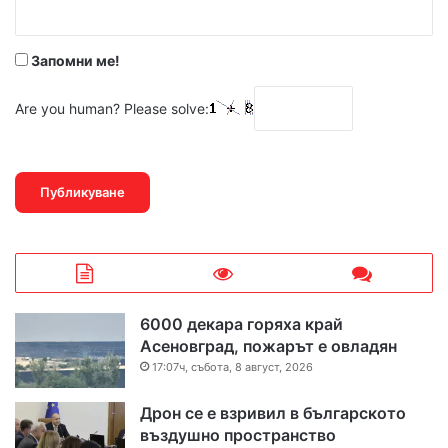
*
Запомни ме!
Are you human? Please solve:
6000 декара горяха край
Асеновград, пожарът е овладян
17:07ч, събота, 8 август, 2026
Дрон се е взривил в българското
въздушно пространство