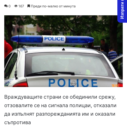
Изпрати новина
on
an
0
167
Преди по-малко от минута
X
email
Враждуващите страни се обединили срежу,
отзовалите се на сигнала полицаи, отказали
да изпълнят разпорежданията им и оказали
съпротива