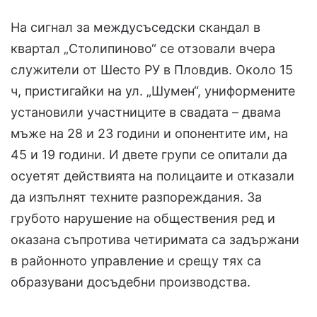
На сигнал за междусъседски скандал в
квартал „Столипиново“ се отзовали вчера
служители от Шесто РУ в Пловдив. Около 15
ч, пристигайки на ул. „Шумен“, униформените
установили участниците в свадата – двама
мъже на 28 и 23 години и опонентите им, на
45 и 19 години. И двете групи се опитали да
осуетят действията на полицаите и отказали
да изпълнят техните разпореждания. За
грубото нарушение на обществения ред и
оказана съпротива четиримата са задържани
в районното управление и срещу тях са
образувани досъдебни производства.