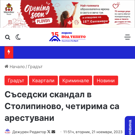
Търсене ...
Switch skin
М
Начало
/
Градът
Градът
Квартали
Криминале
Новини
Съседски скандал в
Столипиново, четирима са
арестувани
Follow
Send
Дежурен Редактор
11:51ч, вторник, 21 ноември, 2023