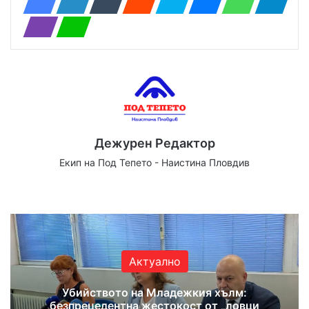
Дежурен Редактор
Екип на Под Тепето - Наистина Пловдив
Website
Facebook
X
YouTube
Instagram
Актуално
Убийството на Младежкия хълм:
безпрецедентна жестокост от „ловци