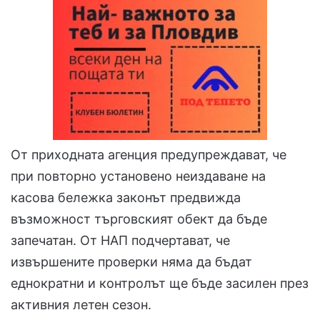
От приходната агенция предупреждават, че
при повторно установено неиздаване на
касова бележка законът предвижда
възможност търговският обект да бъде
запечатан. От НАП подчертават, че
извършените проверки няма да бъдат
еднократни и контролът ще бъде засилен през
активния летен сезон.