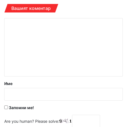
Вашият коментар
К
о
м
е
н
т
а
р
Име
:
*
Запомни ме!
Are you human? Please solve: