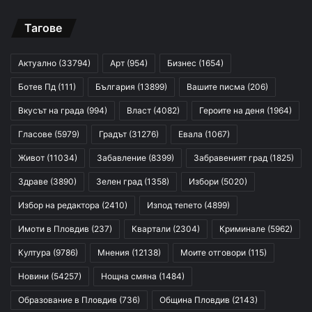
Тагове
Актуално
(33794)
Арт
(954)
Бизнес
(1654)
Ботев Пд
(111)
България
(13899)
Вашите писма
(206)
Вкусът на града
(994)
Власт
(4082)
Героите на деня
(1964)
Гласове
(5979)
Градът
(31276)
Евала
(1067)
Живот
(11034)
Забавление
(8399)
Забравеният град
(1825)
Здраве
(3890)
Зелен град
(1358)
Избори
(5020)
Избор на редактора
(2410)
Изпод тепето
(4899)
Имоти в Пловдив
(237)
Квартали
(2304)
Криминале
(5962)
Култура
(9786)
Мнения
(12138)
Моите отговори
(115)
Новини
(54257)
Нощна смяна
(1484)
Образование в Пловдив
(736)
Община Пловдив
(2143)