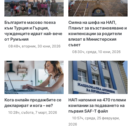
Българите масово поеха
Смяна на шефа на НАП,
към Турция и Гърция,
Планът за възстановяване и
чужденците идват най-вече
компенсации за родители
от Румъния
влизат в Министерския
съвет
08:48ч, вторник, 30 юни, 2026
08:30ч, сряда, 10 юни, 2026
Кога онлайн продажбите се
НАП напомня на 470 големи
декларират и кога – не?
компании за подаването на
първия SAF-T файл
10:28ч, събота, 7 март, 2026
10:57ч, сряда, 25 февруари,
2026