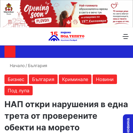
Търсене ...
Switch skin
М
Начало
/
България
Бизнес
България
Криминале
Новини
Под лупа
НАП откри нарушения в една
трета от проверените
обекти на морето