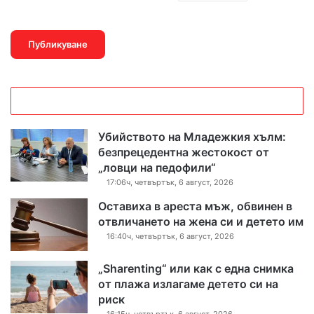
Убийството на Младежкия хълм:
безпрецедентна жестокост от
„ловци на педофили“
17:06ч, четвъртък, 6 август, 2026
Оставиха в ареста мъж, обвинен в
отвличането на жена си и детето им
16:40ч, четвъртък, 6 август, 2026
„Sharenting“ или как с една снимка
от плажа излагаме детето си на
риск
16:15ч, четвъртък, 6 август, 2026