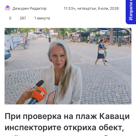
Изпрати новина
Follow
Send
Дежурен Редактор
11:33ч, четвъртък, 9 юли, 2026
on
an
0
267
1 минута
X
email
При проверка на плаж Каваци
инспекторите откриха обект,