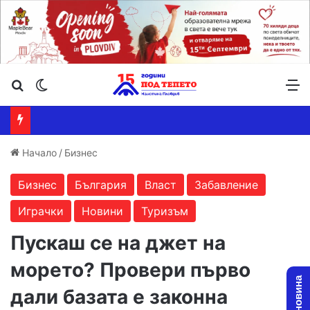
Търсене ...
Switch skin
М
Начало
/
Бизнес
Бизнес
България
Власт
Забавление
Играчки
Новини
Туризъм
Пускаш се на джет на
морето? Провери първо
дали базата е законна