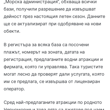
„Морска администрация“, обхваща всички
бази, получили разрешение да извършват
дейност през настоящия летен сезон. Данните
ще се актуализират при одобряване на нови
обекти.
В регистъра за всяка база са посочени
плажът, номерът на зоната, датата на
регистрация, предлаганите водни атракции и
фирмата, която ги управлява. Така туристите
могат лесно да проверят дали услугата, която
им се предлага, се извършва от лицензиран
оператор.
Сред най-предлаганите атракции по родното
Черноморие и това лято са джетове под наем,