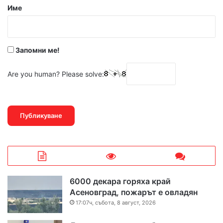
р
Име
:
*
Запомни ме!
Are you human? Please solve:
6000 декара горяха край
Асеновград, пожарът е овладян
17:07ч, събота, 8 август, 2026