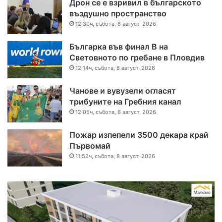
Дрон се е взривил в българското
въздушно пространство
12:30ч, събота, 8 август, 2026
Българка във финал B на
Световното по гребане в Пловдив
12:14ч, събота, 8 август, 2026
Чанове и вувузели огласят
трибуните на Гребния канал
12:05ч, събота, 8 август, 2026
Пожар изпепели 3500 декара край
Първомай
11:52ч, събота, 8 август, 2026