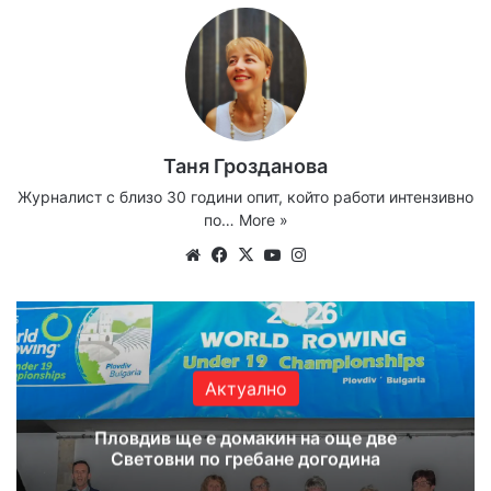
Таня Грозданова
Журналист с близо 30 години опит, който работи интензивно
по…
More »
Website
Facebook
X
YouTube
Instagram
Актуално
Пловдив ще е домакин на още две
Световни по гребане догодина