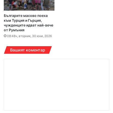
Българите масово поеха
към Турция и Гърция,
чужденците идват най-вече
от Румъния
08:48ч, вторник, 30 юни, 2026
Вашият коментар
К
о
м
е
н
т
а