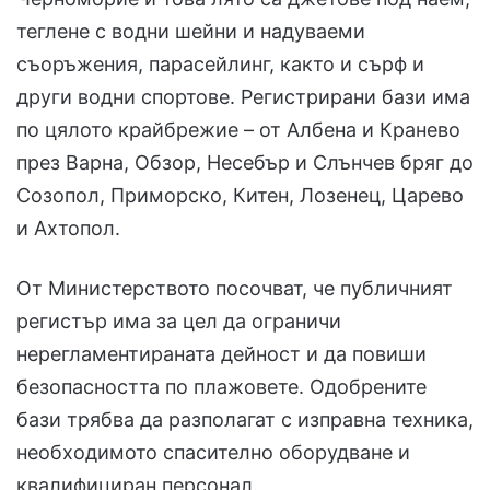
теглене с водни шейни и надуваеми
съоръжения, парасейлинг, както и сърф и
други водни спортове. Регистрирани бази има
по цялото крайбрежие – от Албена и Кранево
през Варна, Обзор, Несебър и Слънчев бряг до
Созопол, Приморско, Китен, Лозенец, Царево
и Ахтопол.
От Министерството посочват, че публичният
регистър има за цел да ограничи
нерегламентираната дейност и да повиши
безопасността по плажовете. Одобрените
бази трябва да разполагат с изправна техника,
необходимото спасително оборудване и
квалифициран персонал.