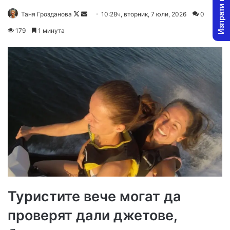
Изпрати новина
Follow
Send
Таня Грозданова
10:28ч, вторник, 7 юли, 2026
0
on
an
179
1 минута
X
email
Туристите вече могат да
проверят дали джетове,