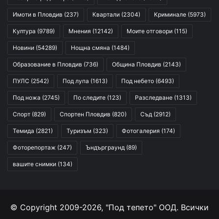
Имоти в Пловдив
(237)
Квартали
(2304)
Криминале
(5973)
Култура
(9789)
Мнения
(12142)
Моите отговори
(115)
Новини
(54289)
Нощна смяна
(1484)
Образование в Пловдив
(736)
Община Пловдив
(2143)
ПУЛС
(2542)
Под лупа
(1613)
Под небето
(6493)
Под ножа
(2745)
По следите
(123)
Разследване
(1313)
Спорт
(829)
Спортен Пловдив
(820)
Съд
(2912)
Темида
(2821)
Туризъм
(323)
Фотогалерия
(174)
Фоторепортаж
(247)
Ъндърграунд
(89)
вашите снимки
(134)
© Copyright 2009-2026, "Под тепето" ООД. Всички