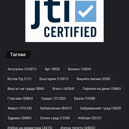
Тагове
Актуално
(33811)
Арт
(955)
Бизнес
(1654)
Ботев Пд
(111)
България
(13911)
Вашите писма
(206)
Вкусът на града
(994)
Власт
(4084)
Героите на деня
(1964)
Гласове
(5983)
Градът
(31292)
Евала
(1068)
Живот
(11039)
Забавление
(8401)
Забравеният град
(1825)
Здраве
(3890)
Зелен град
(1358)
Избори
(5021)
Избор на редактора
(2415)
Изпод тепето
(4900)