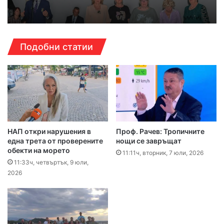
Подобни статии
НАП откри нарушения в
Проф. Рачев: Тропичните
една трета от проверените
нощи се завръщат
обекти на морето
11:11ч, вторник, 7 юли, 2026
11:33ч, четвъртък, 9 юли,
2026