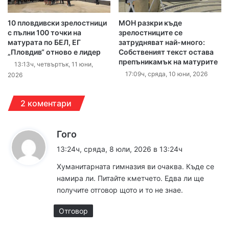
10 пловдивски зрелостници
МОН разкри къде
с пълни 100 точки на
зрелостниците се
матурата по БЕЛ, ЕГ
затрудняват най-много:
„Пловдив“ отново е лидер
Собственият текст остава
препъникамък на матурите
13:13ч, четвъртък, 11 юни,
17:09ч, сряда, 10 юни, 2026
2026
2 коментари
к
Гого
а
13:24ч, сряда, 8 юли, 2026 в 13:24ч
з
Хуманитарната гимназия ви очаква. Къде се
а
намира ли. Питайте кметчето. Едва ли ще
:
получите отговор щото и то не знае.
Отговор