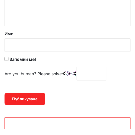
н
т
а
р
Име
:
*
Запомни ме!
Are you human? Please solve: