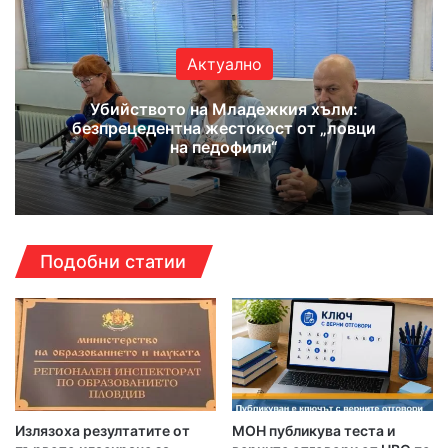
Актуално
Убийството на Младежкия хълм:
безпрецедентна жестокост от „ловци
на педофили“
Подобни статии
Излязоха резултатите от
МОН публикува теста и