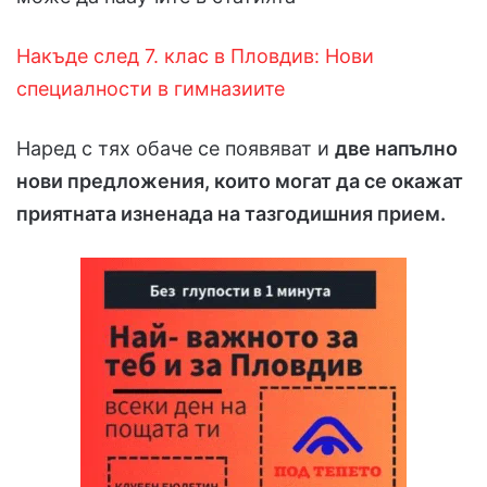
Накъде след 7. клас в Пловдив: Нови
специалности в гимназиите
Наред с тях обаче се появяват и
две напълно
нови предложения, които могат да се окажат
приятната изненада на тазгодишния прием.