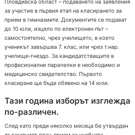
Пловдивска област – подаването на заявления
за участие в първия етап на класирането за
прием в гимназиите. Документите се подават
до 10 юли, изцяло по електронен път –
самостоятелно, чрез училището, в което
ученикът завършва 7. клас, или чрез т.нар.
училище-гнездо. За кандидатстващите в
професионални паралелки е необходимо и
медицинско свидетелство. Първото
класиране ще бъде обявено на 14 юли.
Тази година изборът изглежда
по-различен.
След като преди няколко месеца бе утвърден
държавният план-прием за учебната