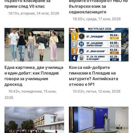
първото класиране за
верните отговори от НВО по
прием след VII клас
български език за
седмокласниците
16:15ч, вторник, 14 юли, 2026
16:30ч, сряда, 17 юни, 2026
Една картинка, две училища
Кои са най-добрите
и един дебат: как Пловдив
гимназии в Пловдив на
говори за училищния
матурите? Английската
дрескод
отново е №1
16:42ч, понеделник, 15 юни,
10:02ч, петък, 12 юни, 2026
2026