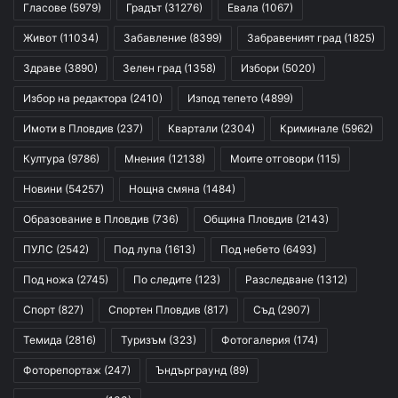
Гласове
(5979)
Градът
(31276)
Евала
(1067)
Живот
(11034)
Забавление
(8399)
Забравеният град
(1825)
Здраве
(3890)
Зелен град
(1358)
Избори
(5020)
Избор на редактора
(2410)
Изпод тепето
(4899)
Имоти в Пловдив
(237)
Квартали
(2304)
Криминале
(5962)
Култура
(9786)
Мнения
(12138)
Моите отговори
(115)
Новини
(54257)
Нощна смяна
(1484)
Образование в Пловдив
(736)
Община Пловдив
(2143)
ПУЛС
(2542)
Под лупа
(1613)
Под небето
(6493)
Под ножа
(2745)
По следите
(123)
Разследване
(1312)
Спорт
(827)
Спортен Пловдив
(817)
Съд
(2907)
Темида
(2816)
Туризъм
(323)
Фотогалерия
(174)
Фоторепортаж
(247)
Ъндърграунд
(89)