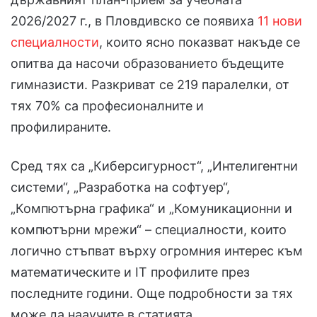
2026/2027 г., в Пловдивско се появиха
11 нови
специалности
, които ясно показват накъде се
опитва да насочи образованието бъдещите
гимназисти. Разкриват се 219 паралелки, от
тях 70% са професионалните и
профилираните.
Сред тях са „Киберсигурност“, „Интелигентни
системи“, „Разработка на софтуер“,
„Компютърна графика“ и „Комуникационни и
компютърни мрежи“ – специалности, които
логично стъпват върху огромния интерес към
математическите и IT профилите през
последните години. Още подробности за тях
може да нааучите в статията