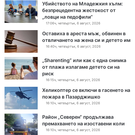
Убийството на Младежкия хълм:
безпрецедентна жестокост от
„ловци на педофили“
17:06ч, четвъртък, 6 август, 2026
Оставиха в ареста мъж, обвинен в
отвличането на жена си и детето им
16:40ч, четвъртък, 6 август, 2026
„Sharenting“ или как с една снимка
от плажа излагаме детето си на
риск
16:15ч, четвъртък, 6 август, 2026
Хеликоптер се включи в гасенето на
пожара в Пазарджишко
16:10ч, четвъртък, 6 август, 2026
Район „Северен“ продължава
премахването на изоставени коли
16:10ч, четвъртък, 6 август, 2026