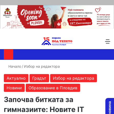
Търсене ...
Switch skin
М
Начало
/
Избор на редактора
Актуално
Градът
Избор на редактора
Новини
Образование в Пловдив
Започва битката за
гимназиите: Новите IT