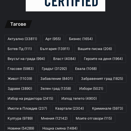
Тагове
Актуално
(33811)
Арт
(955)
Бизнес
(1654)
Ботев Пд
(111)
България
(13911)
Вашите писма
(206)
Вкусът на града
(994)
Власт
(4084)
Героите на деня
(1964)
Гласове
(5983)
Градът
(31292)
Евала
(1068)
Живот
(11039)
Забавление
(8401)
Забравеният град
(1825)
Здраве
(3890)
Зелен град
(1358)
Избори
(5021)
Избор на редактора
(2415)
Изпод тепето
(4900)
Имоти в Пловдив
(237)
Квартали
(2304)
Криминале
(5973)
Култура
(9789)
Мнения
(12142)
Моите отговори
(115)
Новини
(54289)
Нощна смяна
(1484)