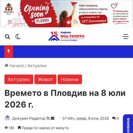
Търсене ...
Switch skin
М
Начало
/
Актуално
Актуално
Живот
Новини
Времето в Пловдив на 8 юли
2026 г.
Follow
Send
Дежурен Редактор
07:46ч, сряда, 8 юли, 2026
0
on
an
181
Преди по-малко от минута
X
email