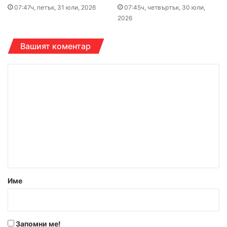
07:47ч, петък, 31 юли, 2026
07:45ч, четвъртък, 30 юли,
2026
Вашият коментар
К
о
м
е
н
т
а
р
Име
:
*
Запомни ме!