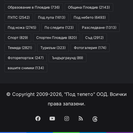
Образование в Пловдив
(736)
Община Пловдив
(2143)
ПУЛС
(2542)
Под лупа
(1613)
Под небето
(6493)
Под ножа
(2745)
По следите
(123)
Разследване
(1313)
Спорт
(829)
Спортен Пловдив
(820)
Съд
(2912)
Темида
(2821)
Туризъм
(323)
Фотогалерия
(174)
Фоторепортаж
(247)
Ъндърграунд
(89)
вашите снимки
(134)
© Copyright 2009-2026, "Под тепето" ООД. Всички
права запазени.
Facebook
YouTube
Instagram
RSS
Threads