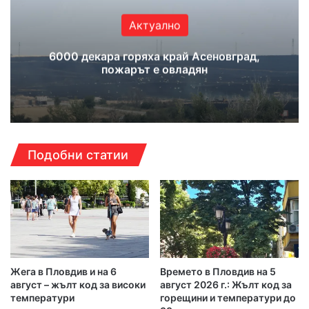
Актуално
6000 декара горяха край Асеновград,
пожарът е овладян
Подобни статии
Жега в Пловдив и на 6
Времето в Пловдив на 5
август – жълт код за високи
август 2026 г.: Жълт код за
температури
горещини и температури до