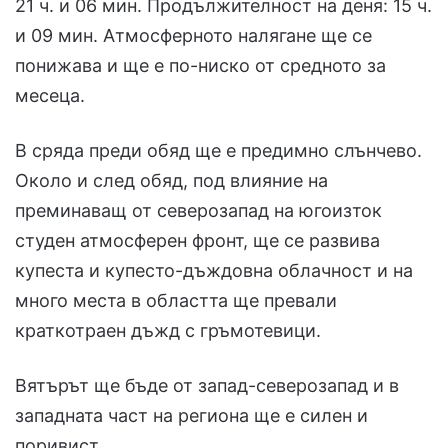
21 ч. и 06 мин. Продължителност на деня: 15 ч.
и 09 мин. Атмосферното налягане ще се
понижава и ще е по-ниско от средното за
месеца.
В сряда преди обяд ще е предимно слънчево.
Около и след обяд, под влияние на
преминаващ от северозапад на югоизток
студен атмосферен фронт, ще се развива
купеста и купесто-дъждовна облачност и на
много места в областта ще превали
краткотраен дъжд с гръмотевици.
Вятърът ще бъде от запад-северозапад и в
западната част на региона ще е силен и
поривист.