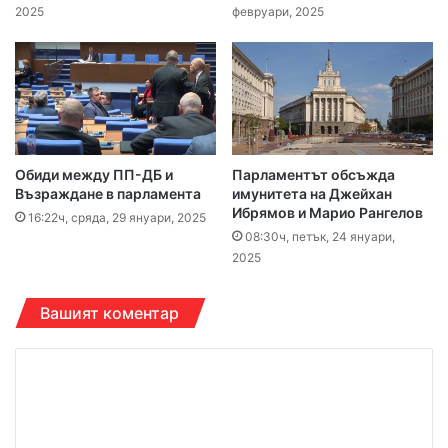
2025
февруари, 2025
Обиди между ПП-ДБ и
Парламентът обсъжда
Възраждане в парламента
имунитета на Джейхан
Ибрямов и Марио Рангелов
16:22ч, сряда, 29 януари, 2025
08:30ч, петък, 24 януари,
2025
Вашият коментар
К
о
м