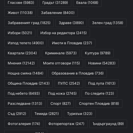
Гласове
(5983)
Градът
(31289)
Евала
(1068)
Живот
(11038)
Забавление
(8400)
Забравеният град
(1825)
Здраве
(3890)
Зелен град
(1358)
Избори
(5021)
Избор на редактора
(2415)
Изпод тепето
(4900)
Имоти в Пловдив
(237)
Квартали
(2304)
Криминале
(5973)
Култура
(9789)
Мнения
(12142)
Моите отговори
(115)
Новини
(54283)
Нощна смяна
(1484)
Образование в Пловдив
(736)
Община Пловдив
(2143)
ПУЛС
(2542)
Под лупа
(1613)
Под небето
(6493)
Под ножа
(2745)
По следите
(123)
Разследване
(1313)
Спорт
(827)
Спортен Пловдив
(818)
Съд
(2912)
Темида
(2821)
Туризъм
(323)
Фотогалерия
(174)
Фоторепортаж
(247)
Ъндърграунд
(89)