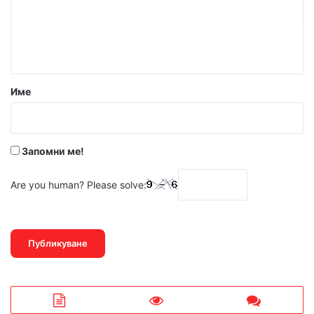
е
н
т
а
р
Име
:
*
Запомни ме!
Are you human? Please solve: