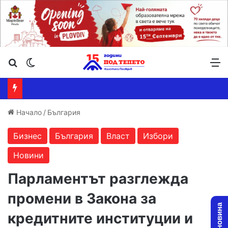
Търсене ...
Switch skin
М
Начало
/
България
Бизнес
България
Власт
Избори
Новини
Парламентът разглежда
промени в Закона за
кредитните институции и