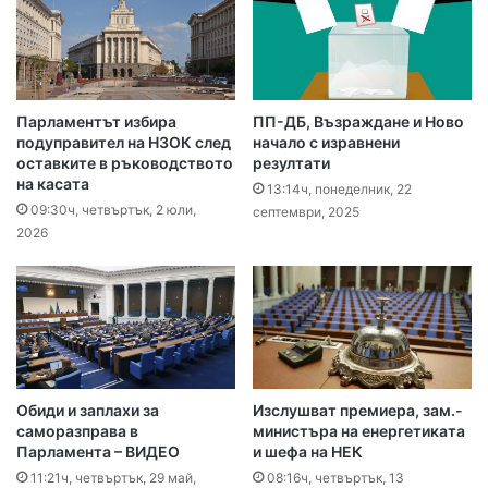
Парламентът избира
ПП-ДБ, Възраждане и Ново
подуправител на НЗОК след
начало с изравнени
оставките в ръководството
резултати
на касата
13:14ч, понеделник, 22
09:30ч, четвъртък, 2 юли,
септември, 2025
2026
Обиди и заплахи за
Изслушват премиера, зам.-
саморазправа в
министъра на енергетиката
Парламента – ВИДЕО
и шефа на НЕК
11:21ч, четвъртък, 29 май,
08:16ч, четвъртък, 13