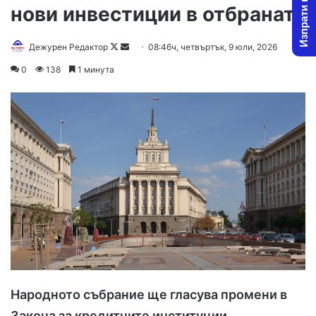
Изпрати новина
нови инвестиции в отбраната
Follow
Send
Дежурен Редактор
08:46ч, четвъртък, 9 юли, 2026
on
an
0
138
1 минута
X
email
Народното събрание ще гласува промени в
Закона за кредитните институции,