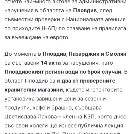
отчете най-много актове за административни
нарушения в областта на
Пловдив
, след
съвместни проверки с Националната агенция
по приходите (НАП) по спазване на правилата
за въвеждане на еврото.
До момента в
Пловдив, Пазарджик и Смолян
са съставени
14 акта
за нарушения, като
Пловдивският регион води по брой случаи
. В
област Пловдив са и
два от проверените
хранителни магазини
, където инспекторите
установиха завишени цени за сезонни
продукти, кафе и брашно, съобщава
Цветислава Лакова – член на КЗП, която днес
със свои колеги ще изнесе публична лекция