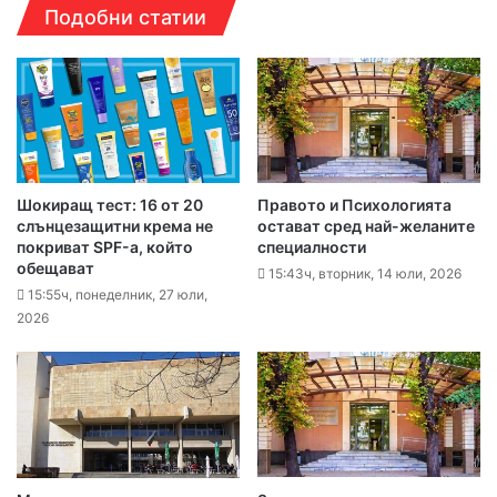
Подобни статии
Шокиращ тест: 16 от 20
Правото и Психологията
слънцезащитни крема не
остават сред най-желаните
покриват SPF-а, който
специалности
обещават
15:43ч, вторник, 14 юли, 2026
15:55ч, понеделник, 27 юли,
2026