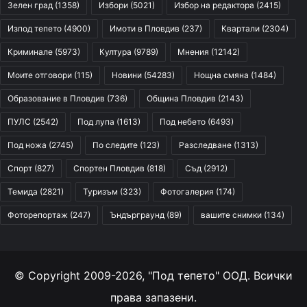
Зелен град
(1358)
Избори
(5021)
Избор на редактора
(2415)
Изпод тепето
(4900)
Имоти в Пловдив
(237)
Квартали
(2304)
Криминале
(5973)
Култура
(9789)
Мнения
(12142)
Моите отговори
(115)
Новини
(54283)
Нощна смяна
(1484)
Образование в Пловдив
(736)
Община Пловдив
(2143)
ПУЛС
(2542)
Под лупа
(1613)
Под небето
(6493)
Под ножа
(2745)
По следите
(123)
Разследване
(1313)
Спорт
(827)
Спортен Пловдив
(818)
Съд
(2912)
Темида
(2821)
Туризъм
(323)
Фотогалерия
(174)
Фоторепортаж
(247)
Ъндърграунд
(89)
вашите снимки
(134)
© Copyright 2009-2026, "Под тепето" ООД. Всички
права запазени.