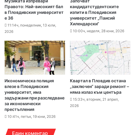
Музиката изпревари
Започват
Правото: Най-високият бал
кандидатстудентските
в Пловдивския университет
изпити в Пловдивския
е 36
университет „Паисий
Хилендарски“
11:14ч, понеделник, 13 юли,
10:00ч, неделя, 28 юни, 2026
2026
Икономическа полиция
Квартал в Пловдив остана
влезе в Пловдивския
„заключен“ заради ремонт –
университет, има
няма излаз към центъра
задържани при разследване
15:33ч, вторник, 21 април,
за икономически
2026
престъпления
10:41ч, петък, 19 юни, 2026
Един коментар