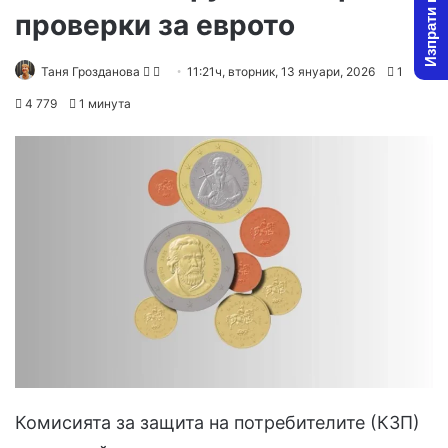
Изпрати новина
проверки за еврото
Follow
Send
Таня Грозданова
11:21ч, вторник, 13 януари, 2026
1
on
an
4 779
1 минута
X
email
Комисията за защита на потребителите (КЗП)