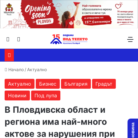
Търсене ...
Switch skin
М
Начало
/
Актуално
Актуално
Бизнес
България
Градът
Новини
Под лупа
В Пловдивска област и
региона има най-много
актове за нарушения при