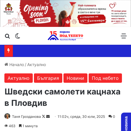
Търсене ...
Switch skin
М
Начало
/
Актуално
Актуално
България
Новини
Под небето
Шведски самолети кацнаха
в Пловдив
Follow
Send
Таня Грозданова
11:02ч, сряда, 30 юли, 2025
0
on
an
463
1 минута
X
email