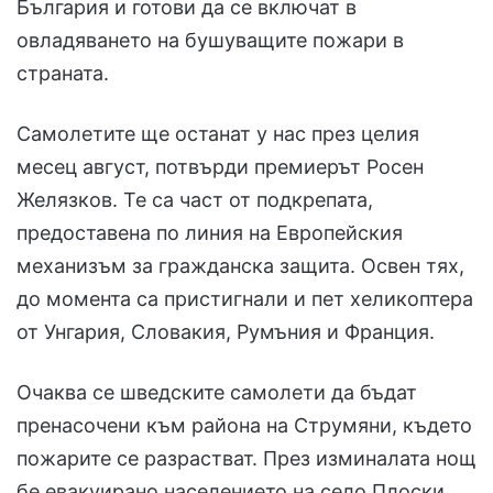
България и готови да се включат в
овладяването на бушуващите пожари в
страната.
Самолетите ще останат у нас през целия
месец август, потвърди премиерът Росен
Желязков. Те са част от подкрепата,
предоставена по линия на Европейския
механизъм за гражданска защита. Освен тях,
до момента са пристигнали и пет хеликоптера
от Унгария, Словакия, Румъния и Франция.
Очаква се шведските самолети да бъдат
пренасочени към района на Струмяни, където
пожарите се разрастват. През изминалата нощ
бе евакуирано населението на село Плоски,