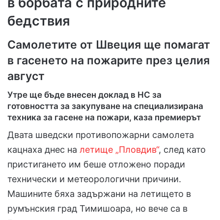
в борбата с природните
бедствия
Самолетите от Швеция ще помагат
в гасенето на пожарите през целия
август
Утре ще бъде внесен доклад в НС за
готовността за закупуване на специализирана
техника за гасене на пожари, каза премиерът
Двата шведски противопожарни самолета
кацнаха днес на
летище „Пловдив“
, след като
пристигането им беше отложено поради
технически и метеорологични причини.
Машините бяха задържани на летището в
румънския град Тимишоара, но вече са в