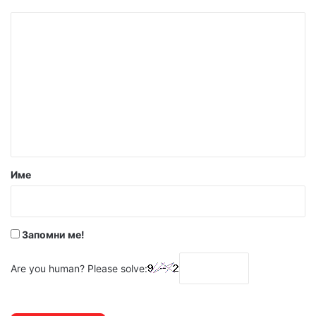
К
о
м
е
н
т
а
р
Име
:
*
Запомни ме!
Are you human? Please solve: