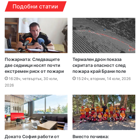
Подобни статии
Пожарната: Следващите
Термален дрон показа
две седмици носят почти
скритата опасност след
екстремен риск от пожари
пожара край Брани поле
16:28ч, четвъртък, 30 юли,
15:24ч, вторник, 14 юли, 2026
2026
Докато София работи от
Вместо почивка: