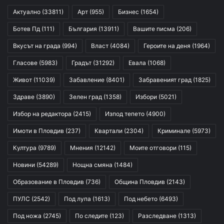
Актуално
(33811)
Арт
(955)
Бизнес
(1654)
Ботев Пд
(111)
България
(13911)
Вашите писма
(206)
Вкусът на града
(994)
Власт
(4084)
Героите на деня
(1964)
Гласове
(5983)
Градът
(31292)
Евала
(1068)
Живот
(11039)
Забавление
(8401)
Забравеният град
(1825)
Здраве
(3890)
Зелен град
(1358)
Избори
(5021)
Избор на редактора
(2415)
Изпод тепето
(4900)
Имоти в Пловдив
(237)
Квартали
(2304)
Криминале
(5973)
Култура
(9789)
Мнения
(12142)
Моите отговори
(115)
Новини
(54289)
Нощна смяна
(1484)
Образование в Пловдив
(736)
Община Пловдив
(2143)
ПУЛС
(2542)
Под лупа
(1613)
Под небето
(6493)
Под ножа
(2745)
По следите
(123)
Разследване
(1313)