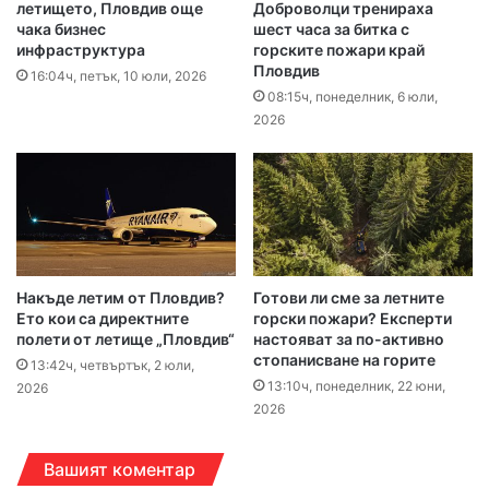
летището, Пловдив още
Доброволци тренираха
чака бизнес
шест часа за битка с
инфраструктура
горските пожари край
Пловдив
16:04ч, петък, 10 юли, 2026
08:15ч, понеделник, 6 юли,
2026
Накъде летим от Пловдив?
Готови ли сме за летните
Ето кои са директните
горски пожари? Експерти
полети от летище „Пловдив“
настояват за по-активно
стопанисване на горите
13:42ч, четвъртък, 2 юли,
13:10ч, понеделник, 22 юни,
2026
2026
Вашият коментар