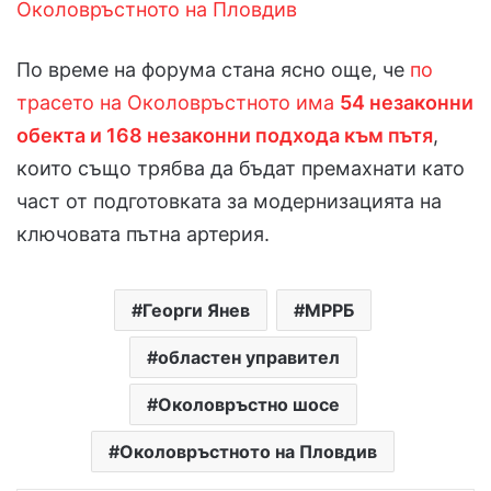
Околовръстното на Пловдив
По време на форума стана ясно още, че
по
трасето на Околовръстното има
54 незаконни
обекта и 168 незаконни подхода към пътя
,
които също трябва да бъдат премахнати като
част от подготовката за модернизацията на
ключовата пътна артерия.
Георги Янев
МРРБ
областен управител
Околовръстно шосе
Околовръстното на Пловдив