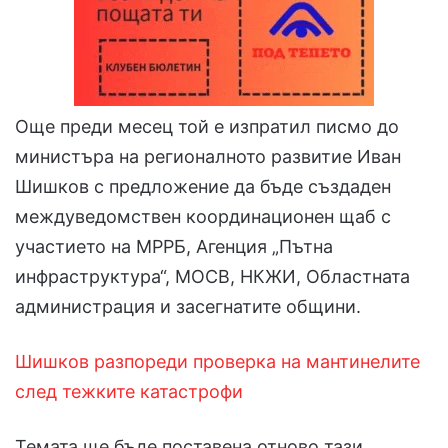
Още преди месец той е изпратил писмо до
министъра на регионалното развитие Иван
Шишков с предложение да бъде създаден
междуведомствен координационен щаб с
участието на МРРБ, Агенция „Пътна
инфраструктура“, МОСВ, НКЖИ, Областната
администрация и засегнатите общини.
Шишков разпореди проверка на мантинелите
след тежките катастрофи
Темата ще бъде поставена отново тази