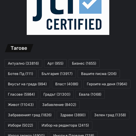
Тагове
Актуално
(33816)
Арт
(955)
Бизнес
(1655)
Ботев Пд
(111)
България
(13917)
Вашите писма
(206)
Вкусът на града
(994)
Власт
(4086)
Героите на деня
(1964)
Гласове
(5984)
Градът
(31300)
Евала
(1068)
Живот
(11043)
Забавление
(8402)
Забравеният град
(1826)
Здраве
(3890)
Зелен град
(1358)
Избори
(5022)
Избор на редактора
(2415)
Изпод тепето
(4900)
Имоти в Пловдив
(238)