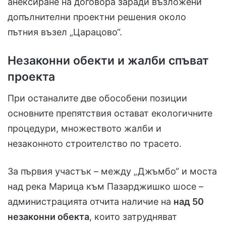
анексиране на договора заради възложени
допълнителни проектни решения около
пътния възел „Царацово“.
Незаконни обекти и жалби спъват
проекта
При останалите две обособени позиции
основните препятствия остават екологичните
процедури, множеството жалби и
незаконното строителство по трасето.
За първия участък – между „Джъмбо“ и моста
над река Марица към Пазарджишко шосе –
администрацията отчита наличие на
над 50
незаконни обекта
, които затрудняват