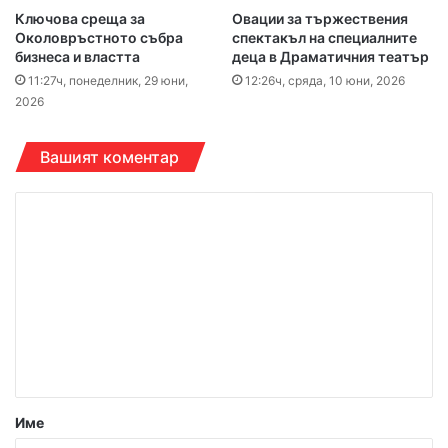
Ключова среща за
Овации за тържествения
Околовръстното събра
спектакъл на специалните
бизнеса и властта
деца в Драматичния театър
11:27ч, понеделник, 29 юни,
12:26ч, сряда, 10 юни, 2026
2026
Вашият коментар
К
о
м
е
н
т
а
р
Име
: