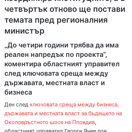
четвъртък отново ще постави
темата пред регионалния
министър
„До четири години трябва да има
реален напредък по проекта“,
коментира областният управител
след ключовата среща между
държавата, местната власт и
бизнеса
Ден след
ключовата среща между бизнеса,
държавата и местната власт за бъдещето на
Околовръстното шосе на Пловдив
,
областният управител Георги Янев пое