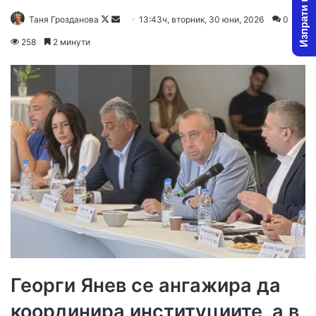
Изпрати новина
Follow
Send
Таня Грозданова
13:43ч, вторник, 30 юни, 2026
0
on
an
258
2 минути
X
email
Георги Янев се ангажира да
координира институциите, а в