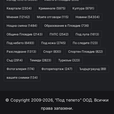
Квартали
(2304)
Криминале
(5975)
Култура
(9791)
Мнения
(12142)
Моите отговори
(115)
Новини
(54304)
Нощна смяна
(1484)
Образование в Пловдив
(736)
Община Пловдив
(2143)
ПУЛС
(2542)
Под лупа
(1613)
Под небето
(6493)
Под ножа
(2745)
По следите
(123)
Разследване
(1313)
Спорт
(830)
Спортен Пловдив
(822)
Съд
(2914)
Темида
(2823)
Туризъм
(323)
Фотогалерия
(174)
Фоторепортаж
(247)
Ъндърграунд
(89)
вашите снимки
(134)
© Copyright 2009-2026, "Под тепето" ООД. Всички
права запазени.