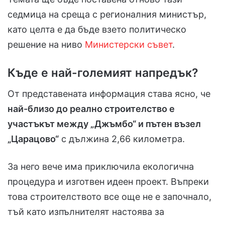
седмица на среща с регионалния министър,
като целта е да бъде взето политическо
решение на ниво
Министерски съвет
.
Къде е най-големият напредък?
От представената информация става ясно, че
най-близо до реално строителство е
участъкът между „Джъмбо“ и пътен възел
„Царацово“
с дължина 2,66 километра.
За него вече има приключила екологична
процедура и изготвен идеен проект. Въпреки
това строителството все още не е започнало,
тъй като изпълнителят настоява за