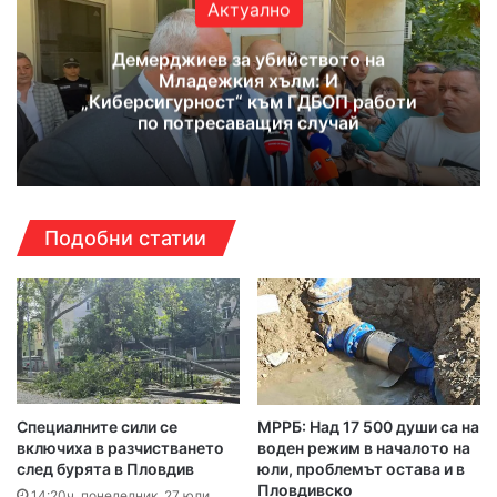
Актуално
Демерджиев за убийството на
Младежкия хълм: И
„Киберсигурност“ към ГДБОП работи
по потресаващия случай
Подобни статии
Специалните сили се
МРРБ: Над 17 500 души са на
включиха в разчистването
воден режим в началото на
след бурята в Пловдив
юли, проблемът остава и в
Пловдивско
14:20ч, понеделник, 27 юли,