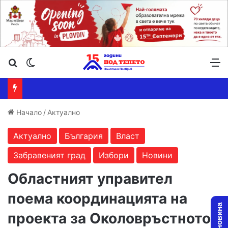
Търсене ...
Switch skin
М
Начало
/
Актуално
Актуално
България
Власт
Забравеният град
Избори
Новини
Областният управител
поема координацията на
проекта за Околовръстното