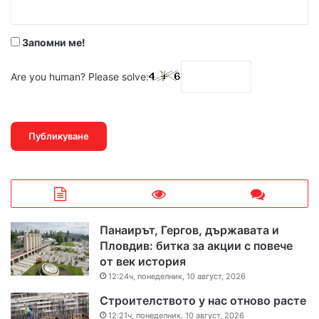
*
Запомни ме!
Are you human? Please solve:
Панаирът, Гергов, държавата и
Пловдив: битка за акции с повече
от век история
12:24ч, понеделник, 10 август, 2026
Строителството у нас отново расте
12:21ч, понеделник, 10 август, 2026