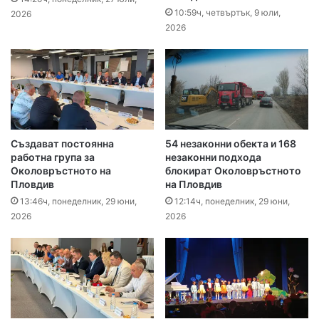
10:59ч, четвъртък, 9 юли,
2026
2026
Създават постоянна
54 незаконни обекта и 168
работна група за
незаконни подхода
Околовръстното на
блокират Околовръстното
Пловдив
на Пловдив
13:46ч, понеделник, 29 юни,
12:14ч, понеделник, 29 юни,
2026
2026