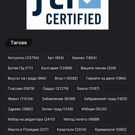
Тагове
Актуално
(33794)
Арт
(954)
Бизнес
(1654)
Ботев Пд
(111)
България
(13899)
Вашите писма
(206)
Вкусът на града
(994)
Власт
(4082)
Героите на деня
(1964)
Гласове
(5979)
Градът
(31276)
Евала
(1067)
Живот
(11034)
Забавление
(8399)
Забравеният град
(1825)
Здраве
(3890)
Зелен град
(1358)
Избори
(5020)
Избор на редактора
(2410)
Изпод тепето
(4899)
Имоти в Пловдив
(237)
Квартали
(2304)
Криминале
(5962)