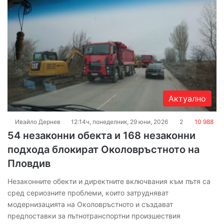
Актуално
Ивайло Дернев
12:14ч, понеделник, 29 юни, 2026
2
10 988
54 незаконни обекта и 168 незаконни
подхода блокират Околовръстното на
Пловдив
Незаконните обекти и директните включвания към пътя са
сред сериозните проблеми, които затрудняват
модернизацията на Околовръстното и създават
предпоставки за пътнотранспортни произшествия