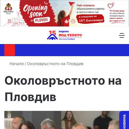
Търсене ...
Switch skin
М
Начало
/
Околовръстното на Пловдив
Околовръстното на
Пловдив