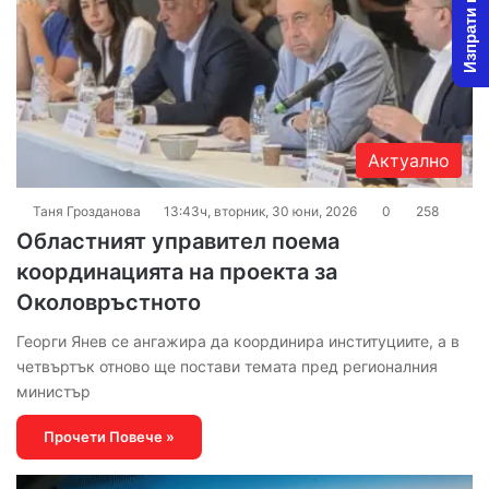
Изпрати новина
Актуално
Таня Грозданова
13:43ч, вторник, 30 юни, 2026
0
258
Областният управител поема
координацията на проекта за
Околовръстното
Георги Янев се ангажира да координира институциите, а в
четвъртък отново ще постави темата пред регионалния
министър
Прочети Повече »