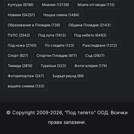
Култура
(9786)
Мнения
(12138)
Моите отговори
(115)
Новини
(54257)
Нощна смяна
(1484)
Образование в Пловдив
(736)
Община Пловдив
(2143)
ПУЛС
(2542)
Под лупа
(1613)
Под небето
(6493)
Под ножа
(2745)
По следите
(123)
Разследване
(1312)
Спорт
(827)
Спортен Пловдив
(817)
Съд
(2907)
Темида
(2816)
Туризъм
(323)
Фотогалерия
(174)
Фоторепортаж
(247)
Ъндърграунд
(89)
вашите снимки
(133)
© Copyright 2009-2026, "Под тепето" ООД. Всички
права запазени.