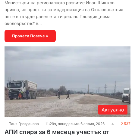
Министърът на регионалното развитие Иван Шишков
призна, че проектът за модернизация на Околовръстния
път е в твърде ранен етап и реално Пловдив „няма
околовръстно“ в…
Прочети Повече »
Актуално
Таня Грозданова
11:29ч, понеделник, 6 април, 2026
4
2 537
АПИ спира за 6 месеца участък от