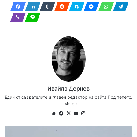
Ивайло Дернев
Един от създателите и главен редактор на сайта Под тепето.
…
More »
Website
Facebook
X
YouTube
Instagram