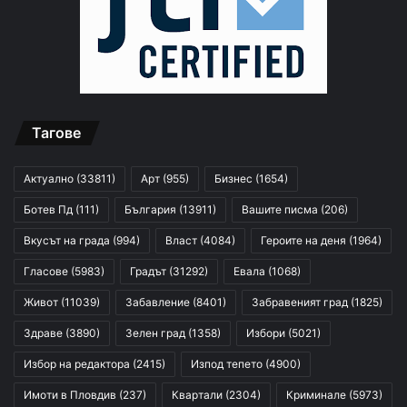
Тагове
Актуално
(33811)
Арт
(955)
Бизнес
(1654)
Ботев Пд
(111)
България
(13911)
Вашите писма
(206)
Вкусът на града
(994)
Власт
(4084)
Героите на деня
(1964)
Гласове
(5983)
Градът
(31292)
Евала
(1068)
Живот
(11039)
Забавление
(8401)
Забравеният град
(1825)
Здраве
(3890)
Зелен град
(1358)
Избори
(5021)
Избор на редактора
(2415)
Изпод тепето
(4900)
Имоти в Пловдив
(237)
Квартали
(2304)
Криминале
(5973)