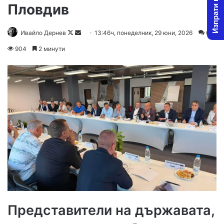
Изпрати новина
Пловдив
Follow
Send
Ивайло Дернев
13:46ч, понеделник, 29 юни, 2026
0
on
an
904
2 минути
X
email
Представители на държавата,