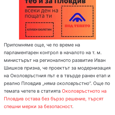
Припомняме още, че по време на
парламентарен контрол в началото на т. м.
министърът на регионалното развитие Иван
Шишков призна, че проектът за модернизация
на Околовръстния път е в твърде ранен етап и
реално Пловдив „
няма околовръстно
“. Още по
темата четете в статията
Околовръстното на
Пловдив остава без бързо решение, търсят
спешни мерки за безопасност
.