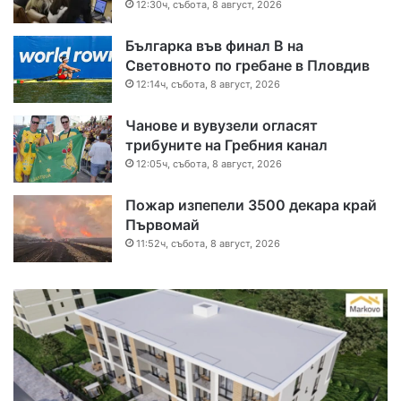
12:30ч, събота, 8 август, 2026
Българка във финал B на
Световното по гребане в Пловдив
12:14ч, събота, 8 август, 2026
Чанове и вувузели огласят
трибуните на Гребния канал
12:05ч, събота, 8 август, 2026
Пожар изпепели 3500 декара край
Първомай
11:52ч, събота, 8 август, 2026