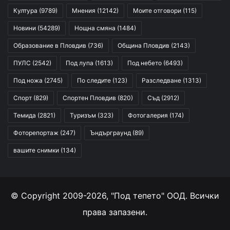
Култура
(9789)
Мнения
(12142)
Моите отговори
(115)
Новини
(54289)
Нощна смяна
(1484)
Образование в Пловдив
(736)
Община Пловдив
(2143)
ПУЛС
(2542)
Под лупа
(1613)
Под небето
(6493)
Под ножа
(2745)
По следите
(123)
Разследване
(1313)
Спорт
(829)
Спортен Пловдив
(820)
Съд
(2912)
Темида
(2821)
Туризъм
(323)
Фотогалерия
(174)
Фоторепортаж
(247)
Ъндърграунд
(89)
вашите снимки
(134)
© Copyright 2009-2026, "Под тепето" ООД. Всички
права запазени.