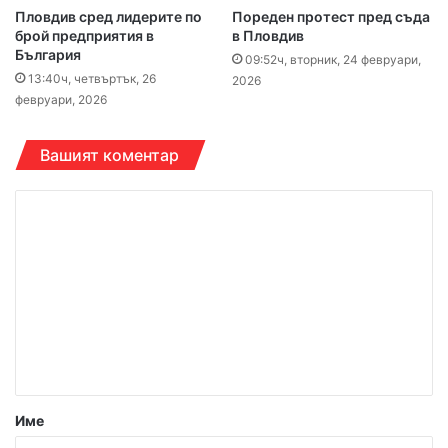
Пловдив сред лидерите по
Пореден протест пред съда
брой предприятия в
в Пловдив
България
09:52ч, вторник, 24 февруари,
13:40ч, четвъртък, 26
2026
февруари, 2026
Вашият коментар
К
о
м
е
н
т
а
р
Име
: