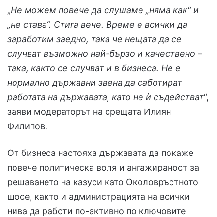
„
Не можем повече да слушаме „няма как“ и
„не става“. Стига вече. Време е всички да
заработим заедно, така че нещата да се
случват възможно най-бързо и качествено –
така, както се случват и в бизнеса. Не е
нормално държавни звена да саботират
работата на държавата, като не ѝ съдействат
“,
заяви модераторът на срещата Илиян
Филипов.
От бизнеса настояха държавата да покаже
повече политическа воля и ангажираност за
решаването на казуси като Околовръстното
шосе, както и администрацията на всички
нива да работи по-активно по ключовите