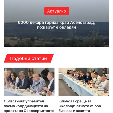
Актуално
6000 декара горяха край Асеновград,
пожарът е овладян
Подобни статии
Областният управител
Ключова среща за
поема координацията на
Околовръстното събра
проекта за Околовръстното
бизнеса и властта