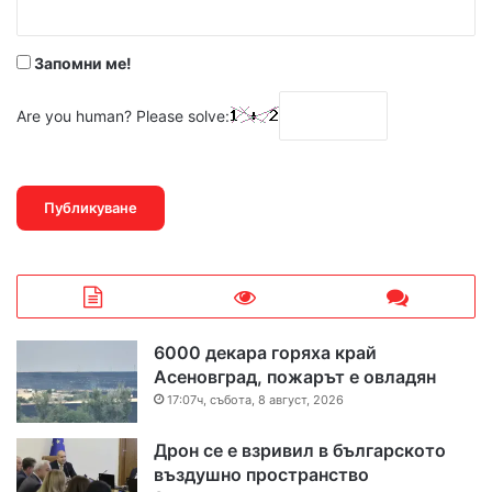
*
Запомни ме!
Are you human? Please solve:
6000 декара горяха край
Асеновград, пожарът е овладян
17:07ч, събота, 8 август, 2026
Дрон се е взривил в българското
въздушно пространство