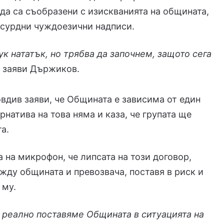
 да са съобразени с изискванията на общината,
бсурдни чуждоезични надписи.
ук нататък, но трябва да започнем, защото сега
, заяви Държиков.
вдив заяви, че Общината е зависима от един
рнатива на това няма и каза, че групата ще
а.
на микрофон, че липсата на този договор,
жду общината и превозвача, поставя в риск и
 му.
 реално поставяме Общината в ситуацията на