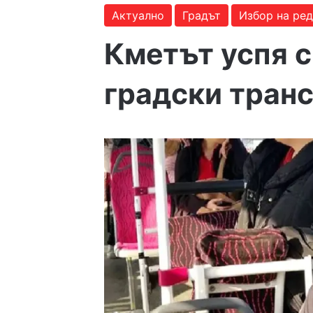
Актуално
Градът
Избор на ре
Кметът успя 
градски транс