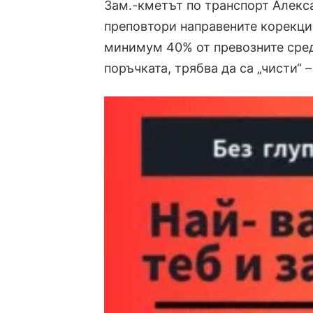
Зам.-кметът по транспорт
Алекс
преповтори направените корекции
минимум 40% от превозните сред
поръчката, трябва да са „чисти“