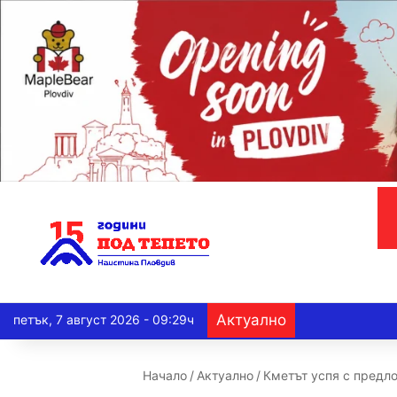
Актуално
петък, 7 август 2026 - 09:29ч
Начало
/
Актуално
/
Кметът успя с предло