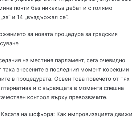
 мина почти без никакъв дебат и с голямо
„за“ и 14 „въздържал се“.
ожението за новата процедура за градския
асуване
седания на местния парламент, сега очевидно
т така внесените в последния момент корекции
ите в процедурата. Освен това повечето от тях
 алтернатива и с вървящата в момента спешна
качествен контрол върху превозвачите.
:
Касата на шофьора: Как импровизацията движи