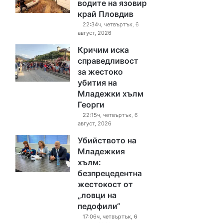
водите на язовир
край Пловдив
22:34ч, четвъртък, 6
август, 2026
Кричим иска
справедливост
за жестоко
убития на
Младежки хълм
Георги
22:15ч, четвъртък, 6
август, 2026
Убийството на
Младежкия
хълм:
безпрецедентна
жестокост от
„ловци на
педофили“
17:06ч, четвъртък, 6