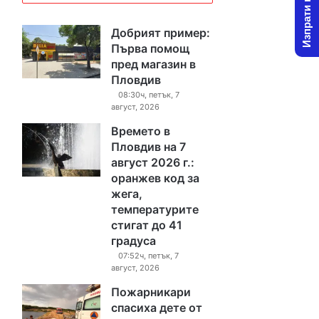
Изпрати новина
Добрият пример:
Първа помощ
пред магазин в
Пловдив
08:30ч, петък, 7
август, 2026
Времето в
Пловдив на 7
август 2026 г.:
оранжев код за
жега,
температурите
стигат до 41
градуса
07:52ч, петък, 7
август, 2026
Пожарникари
спасиха дете от