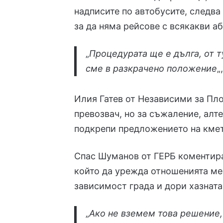
надписите по автобусите, следва
за да няма рейсове с всякакви а
„
Процедурата ще е дълга, от т
сме в разкрачено положение
„
Илия Гатев от Независими за Пло
превозвач, но за съжаление, алте
подкрепи предложението на кмет
Спас Шуманов от ГЕРБ коментира 
който да урежда отношенията ме
зависимост града и дори хазната
„
Ако не вземем това решение,