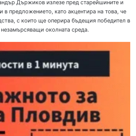
андър Държиков
излезе пред старейшините и
 в предложението, като акцентира на това, че
ства, с които ще оперира бъдещия победител в
 – незамърсяващи околната среда.