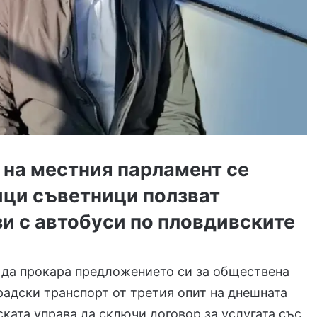
 на местния парламент се
ици съветници ползват
и с автобуси по пловдивските
 да прокара предложението си за обществена
радски транспорт
от третия опит на днешната
ската управа да сключи договор за услугата със