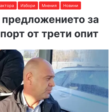
дактора
Избори
Мнения
Новини
с предложението за
порт от трети опит