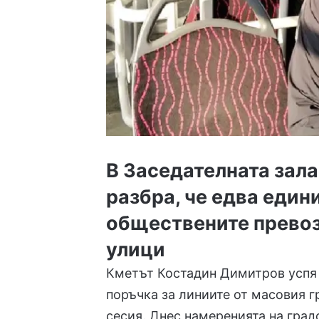
В Заседателната зала
разбра, че едва един
обществените превоз
улици
Кметът Костадин Димитров успя
поръчка за линиите от
масовия г
сесия. Днес намеренията на град