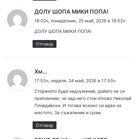
к
ДОЛУ ШОПА МИКИ ПОПА!
а
18:02ч, понеделник, 25 май, 2026 в 18:02ч
з
ДОЛУ ШОПА МИКИ ПОПА!
а
:
Отговор
к
Хм…
а
17:53ч, неделя, 24 май, 2026 в 17:53ч
з
Стореното буди недоумение, дойато не си
а
припомним, че зад него стои отново Николай
:
Пловдивски. И тогава всичко си идва на
мястото. За съжаление и срам.
Отговор