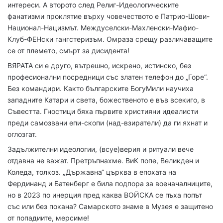
интереси. А второто след Религ-Идеологическите
фанатизми проклятие върху човечеството е Патрио-Шови-
Национал-Нацизмът. Междуселски-Махленски-Мафио-
Клуб-ФЕНски гангстеризъм. Омраза срещу различаващите
се от племето, смърт за дисидента!
ВЯРАТА си е друго, вътрешно, искрено, истинско, без
професионални посредници със златен телефон до „Горе“.
Без командири. Както българските БогуМили научиха
западните Катари и света, божественото е във всекиго, в
Съвестта. Гностици бяха първите християни идеалисти
преди самозвани епи-скопи (над-взиратели) да ги яхнат и
оглозгат.
Задължителни идеологии, (всуе)верия и ритуали вече
отдавна не важат. Претръпнахме. ВиК попе, Великден и
Коледа, толкоз. „Държавна“ църква в епохата на
Фердинанд и Батенберг е била подпора за военачалниците,
но в 2023 по инерция пред каква ВОЙСКА се пъха попът
със или без покана? Самарското знаме в Музея е защитено
от попадиите, мерсиме!