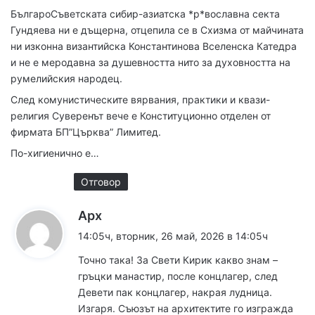
БългароСъветската сибир-азиатска *р*вославна секта
Гундяева ни е дъщерна, отцепила се в Схизма от майчината
ни изконна византийска Константинова Вселенска Катедра
и не е меродавна за душевността нито за духовността на
румелийския народец.
След комунистическите вярвания, практики и квази-
религия Суверенът вече е Конституционно отделен от
фирмата БП”Църква” Лимитед.
По-хигиенично е…
Отговор
к
Арх
а
14:05ч, вторник, 26 май, 2026 в 14:05ч
з
Точно така! За Свети Кирик какво знам –
а
гръцки манастир, после концлагер, след
:
Девети пак концлагер, накрая лудница.
Изгаря. Съюзът на архитектите го изгражда