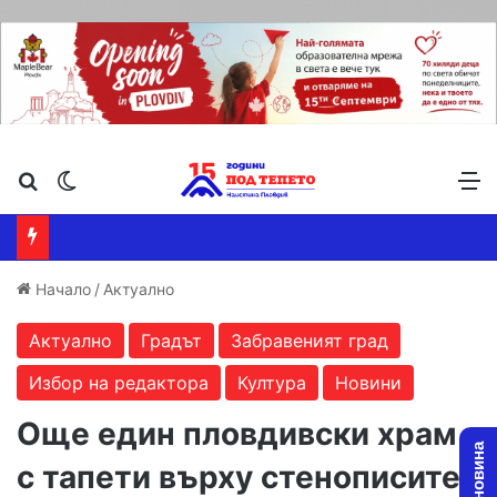
Търсене ...
Switch skin
М
Начало
/
Актуално
Актуално
Градът
Забравеният град
Избор на редактора
Култура
Новини
Още един пловдивски храм
с тапети върху стенописите