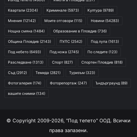
Квартали
(2304)
Криминале
(5973)
Култура
(9789)
Мнения
(12142)
Моите отговори
(115)
Новини
(54283)
Нощна смяна
(1484)
Образование в Пловдив
(736)
Община Пловдив
(2143)
ПУЛС
(2542)
Под лупа
(1613)
Под небето
(6493)
Под ножа
(2745)
По следите
(123)
Разследване
(1313)
Спорт
(827)
Спортен Пловдив
(818)
Съд
(2912)
Темида
(2821)
Туризъм
(323)
Фотогалерия
(174)
Фоторепортаж
(247)
Ъндърграунд
(89)
вашите снимки
(134)
© Copyright 2009-2026, "Под тепето" ООД. Всички
права запазени.