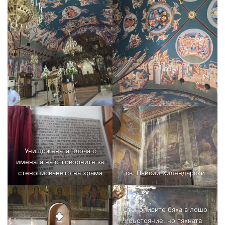
Унищожената плоча с
имената на отговорните за
стенописването на храма
св. Паисий Хилендарски
Стенописите бяха в лошо
състояние, но тяхната