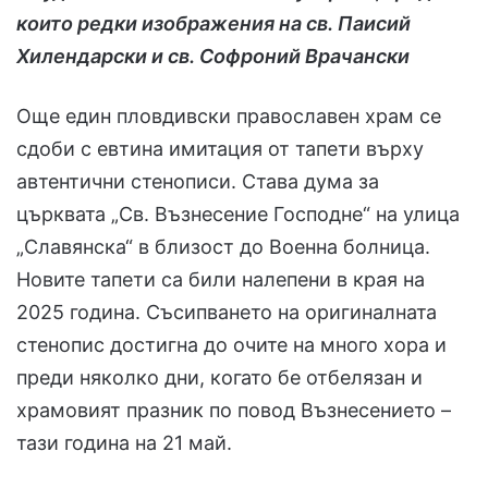
които редки изображения на св. Паисий
Хилендарски и св. Софроний Врачански
Още един пловдивски православен храм се
сдоби с евтина имитация от тапети върху
автентични стенописи. Става дума за
църквата „Св. Възнесение Господне“ на улица
„Славянска“ в близост до Военна болница.
Новите тапети са били налепени в края на
2025 година. Съсипването на оригиналната
стенопис достигна до очите на много хора и
преди няколко дни, когато бе отбелязан и
храмовият празник по повод Възнесението –
тази година на 21 май.