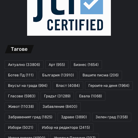
Тагове
Актуално
(33806)
Арт
(955)
Бизнес
(1654)
Ботев Пд
(111)
България
(13910)
Вашите писма
(206)
Вкусът на града
(994)
Власт
(4084)
Героите на деня
(1964)
Гласове
(5983)
Градът
(31289)
Евала
(1068)
Живот
(11038)
Забавление
(8400)
Забравеният град
(1825)
Здраве
(3890)
Зелен град
(1358)
Избори
(5021)
Избор на редактора
(2415)
Изпод тепето
(4900)
Имоти в Пловдив
(237)