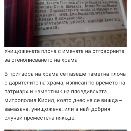
Унищожената плоча с имената на отговорните
за стенописването на храма
В притвора на храма се пазеше паметна плоча
с дарителите на храма, изписан по времето на
патриарх и наместник на пловдивската
митрополия Кирил, която днес не се вижда –
замазана, унищожена, или в най-добрия
случай преместена някъде.