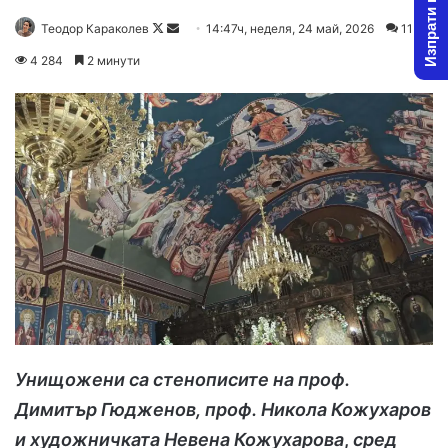
Изпрати новина
Follow
Send
Теодор Караколев
14:47ч, неделя, 24 май, 2026
11
on
an
4 284
2 минути
X
email
Унищожени са стенописите на проф.
Димитър Гюдженов, проф. Никола Кожухаров
и художничката Невена Кожухарова
,
сред