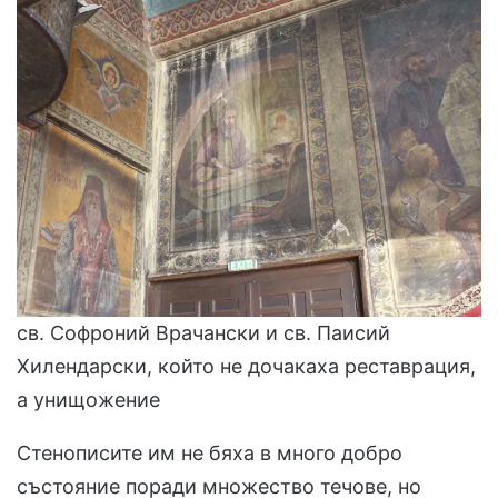
св. Софроний Врачански и св. Паисий
Хилендарски, който не дочакаха реставрация,
а унищожение
Стенописите им не бяха в много добро
състояние поради множество течове, но