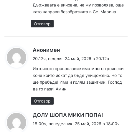
Държавата е виновна, че му позволява, още
като направи безобразията в Се. Марина
Отговор
к
Анонимен
а
20:12ч, неделя, 24 май, 2026 в 20:12ч
з
Източното православие има много троянски
а
коне които искат да бъде унищожено. Но то
:
ще пребъде! Има и голям защитник. Господ
да го пази! Амин
Отговор
к
ДОЛУ ШОПА МИКИ ПОПА!
а
18:00ч, понеделник, 25 май, 2026 в 18:00ч
з