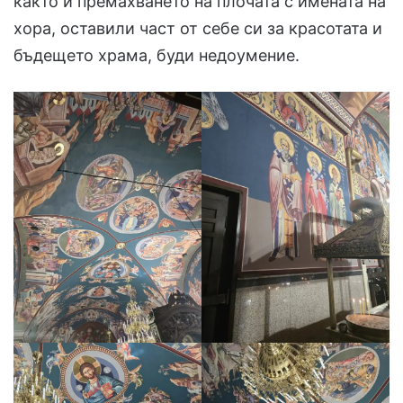
както и премахването на плочата с имената на
хора, оставили част от себе си за красотата и
бъдещето храма, буди недоумение.