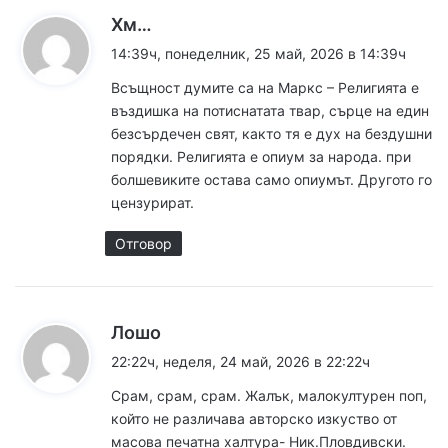
к
Хм…
а
14:39ч, понеделник, 25 май, 2026 в 14:39ч
з
Всъщност думите са на Маркс – Религията е
а
въздишка на потиснатата твар, сърце на един
:
безсърдечен свят, както тя е дух на бездушни
порядки. Религията е опиум за народа. при
болшевиките остава само опиумът. Другото го
цензурират.
Отговор
к
Лошо
а
22:22ч, неделя, 24 май, 2026 в 22:22ч
з
Срам, срам, срам. Жалък, малокултурен поп,
а
който не различава авторско изкуство от
:
масова печатна халтура- Ник.Пловдивски.