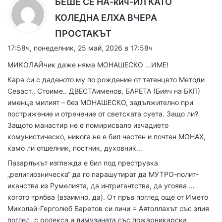
БЕШЕ СЕ НА-кич-ИЛ КАТО
КОЛЕДНА ЕЛХА ВЧЕРА
к
ПРОСТАКЪТ
а
17:58ч, понеделник, 25 май, 2026 в 17:58ч
з
МИКОЛАЙчик даже няма МОНАШЕСКО …ИМЕ!
а
Кара си с даденото му по рождение от татенцето Методи
:
Севаст.. Стоиме.. ДВЕСТАименов, БАРЕТА (Бияч на БКП)
именце милият – без МОНАШЕСКО, задължително при
пострижение и отречение от светската суета. Защо ли?
Защото манастир не е помирисвало изчадието
комунистическо, никога не е бил честен и почтен МОНАХ,
камо ли отшелник, постник, духовник…
Пазарлъкът изглежда е бил под преструвка
„религиозническа“ да го парашутират да МУТРО-полит-
иканства из Румелията, да интригантства, да угоява …
когото трябва (взаимно, да). От пръв поглед още от Името
Миколай-Герголюб Баретов си личи = Аятоллахът със злия
поглед, с ролекса и лимузината със пожарникарска