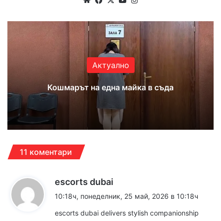
Актуално
Кошмарът на една майка в съда
11 коментари
к
escorts dubai
а
10:18ч, понеделник, 25 май, 2026 в 10:18ч
з
escorts dubai
delivers stylish companionship
а