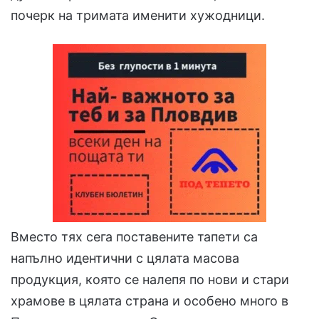
почерк на тримата именити хужодници.
Вместо тях сега поставените тапети са
напълно идентични с цялата масова
продукция, която се налепя по нови и стари
храмове в цялата страна и особено много в