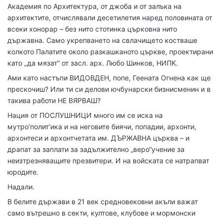
Академия по Архитектура, от джоба и от залъка на
архитектите, отчислявали десетилетия наред половината от
всеки хонорар – без нито стотинка църковна нито
държавна. Само укрепването на свлачището костваше
колкото Палатите около разкашканото църкве, проектирани
като „да мязат“ от засл. арх. Любо Шинков, НИПК.
Ами като настъпи ВИДОВДЕН, попе, Геената Огнена как ще
прескочиш? Или ти си делови ючбунарски бизнисменин и в
такива работи НЕ ВЯРВАШ?
Нация от ПОСЛУШНИЦИ много им се иска на
мутро’полит’ика и на неговите биячи, попадии, архонти,
архонтеси и архонтчетата им. ДЪРЖАВНА църква – и
драпат за заплати за задължително „веро“учение за
неизтрезняващите презвитери. И на войската се натрапват
юродите.
Надали.
В белите държави в 21 век средновековни акъли важат
само вътрешно в секти, култове, клубове и мормонски