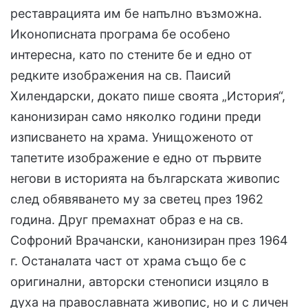
реставрацията им бе напълно възможна.
Иконописната програма бе особено
интересна, като по стените бе и едно от
редките изображения на св. Паисий
Хилендарски, докато пише своята „История“,
канонизиран само няколко години преди
изписването на храма. Унищоженото от
тапетите изображение е едно от първите
негови в историята на българската живопис
след обявяването му за светец през 1962
година. Друг премахнат образ е на св.
Софроний Врачански, канонизиран през 1964
г. Останалата част от храма също бе с
оригинални, авторски стенописи изцяло в
духа на православната живопис, но и с личен