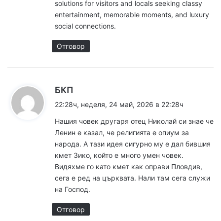
solutions for visitors and locals seeking classy
:
entertainment, memorable moments, and luxury
social connections.
Отговор
к
БКП
а
22:28ч, неделя, 24 май, 2026 в 22:28ч
з
Нашия човек другаря отец Николай си знае че
а
Ленин е казал, че религията е опиум за
:
народа. А тази идея сигурно му е дал бившия
кмет Зико, който е много умен човек.
Видяхме го като кмет как оправи Пловдив,
сега е ред на църквата. Нали там сега служи
на Господ.
Отговор