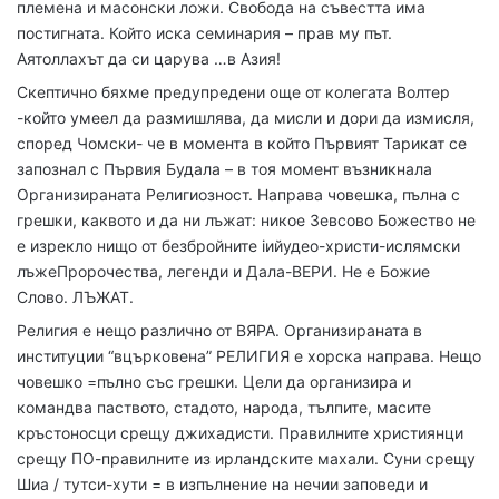
племена и масонски ложи. Свобода на съвестта има
постигната. Който иска семинария – прав му път.
Аятоллахът да си царува …в Азия!
Скептично бяхме предупредени още от колегата Волтер
-който умеел да размишлява, да мисли и дори да измисля,
според Чомски- че в момента в който Първият Тарикат се
запознал с Първия Будала – в тоя момент възникнала
Организираната Религиозност. Направа човешка, пълна с
грешки, каквото и да ни лъжат: никое Зевсово Божество не
е изрекло нищо от безбройните iийудео-христи-ислямски
лъжеПророчества, легенди и Дала-ВЕРИ. Не е Божие
Слово. ЛЪЖАТ.
Религия е нещо различно от ВЯРА. Организираната в
институции “вцърковена” РЕЛИГИЯ е хорска направа. Нещо
човешко =пълно със грешки. Цели да организира и
командва паството, стадото, народа, тълпите, масите
кръстоносци срещу джихадисти. Правилните християнци
срещу ПО-правилните из ирландските махали. Суни срещу
Шиа / тутси-хути = в изпълнение на нечии заповеди и