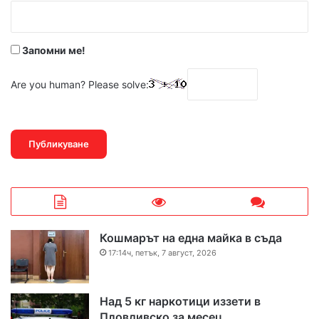
:
*
Запомни ме!
Are you human? Please solve:
Кошмарът на една майка в съда
17:14ч, петък, 7 август, 2026
Над 5 кг наркотици иззети в
Пловдивско за месец