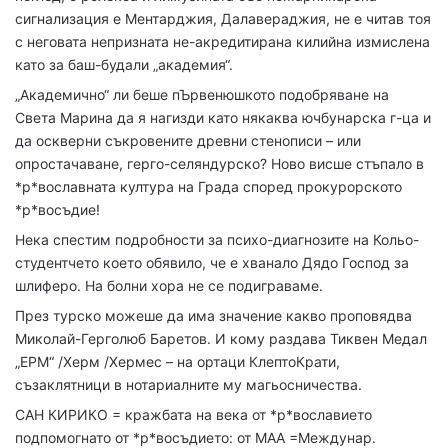
сигнализация е Ментарджия, Далавераджия, не е читав тоя
с неговата непризната не-акредитирана килийна измислена
като за баш-будали „академия“.
„Академично“ ли беше пЪрвенюшкото подобряване на
Света Марина да я нагизди като някаква ючбунарска г-ца и
да оскверни съкровените древни стенописи – или
опростачаване, герго-селяндурско? Ново висше стъпало в
*р*вославната култура на Града според прокурорското
*р*восъдие!
Нека спестим подробности за психо-диагнозите на Кольо-
студентчето което обявило, че е хванало Дядо Господ за
шлиферо. На болни хора не се подиграваме.
През турско можеше да има значение какво проповядва
Миколай-Герголюб Баретов. И кому раздава Тиквен Медал
„ЕРМ“ /Херм /Хермес – на ортаци КлептоКрати,
съзаклятници в нотариалните му магьосничества.
САН КИРИКО = кражбата на века от *р*вославието
подпомогнато от *р*восъдието: от МАА =Междунар.