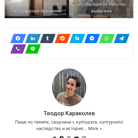
реставрация бе напълно
св. Софроний Врачански
възможна
Теодор Караколев
Пише по темите, свързани с културата, културното
наследство и история…
More »
Website
Facebook
X
YouTube
Instagram