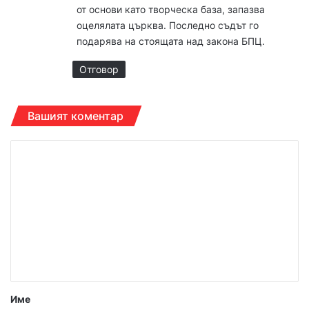
от основи като творческа база, запазва
оцелялата църква. Последно съдът го
подарява на стоящата над закона БПЦ.
Отговор
Вашият коментар
К
о
м
е
н
т
а
р
Име