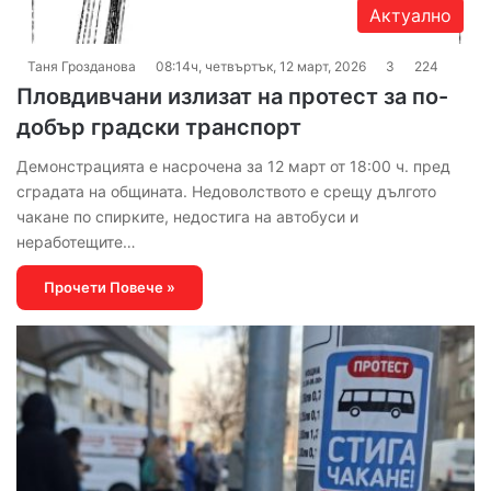
Актуално
Таня Грозданова
08:14ч, четвъртък, 12 март, 2026
3
224
Пловдивчани излизат на протест за по-
добър градски транспорт
Демонстрацията е насрочена за 12 март от 18:00 ч. пред
сградата на общината. Недоволството е срещу дългото
чакане по спирките, недостига на автобуси и
неработещите…
Прочети Повече »