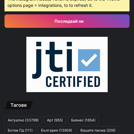
options page > Integrations, to to refresh it.
Последвай ни
Тагове
Актуално
(33799)
Арт
(955)
Бизнес
(1654)
Ботев Пд
(111)
България
(13906)
Вашите писма
(206)