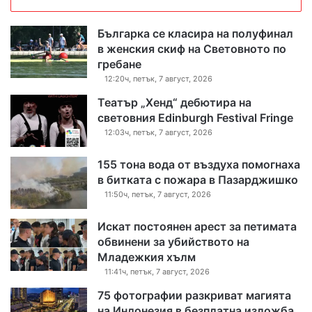
Българка се класира на полуфинал
в женския скиф на Световното по
гребане
12:20ч, петък, 7 август, 2026
Театър „Хенд“ дебютира на
световния Edinburgh Festival Fringe
12:03ч, петък, 7 август, 2026
155 тона вода от въздуха помогнаха
в битката с пожара в Пазарджишко
11:50ч, петък, 7 август, 2026
Искат постоянен арест за петимата
обвинени за убийството на
Младежкия хълм
11:41ч, петък, 7 август, 2026
75 фотографии разкриват магията
на Индонезия в безплатна изложба