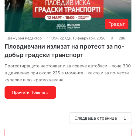
Градът
Дежурен Редактор
11:35ч, сряда, 18 февруари, 2026
0
286
Пловдивчани излизат на протест за по-
добър градски транспорт
Протестиращите настояват и за повече автобуси – поне 300
в движение при около 225 в момента – както и за по-чести
курсове и по-кратко чакане…
Прочети Повече »
Следваща страница