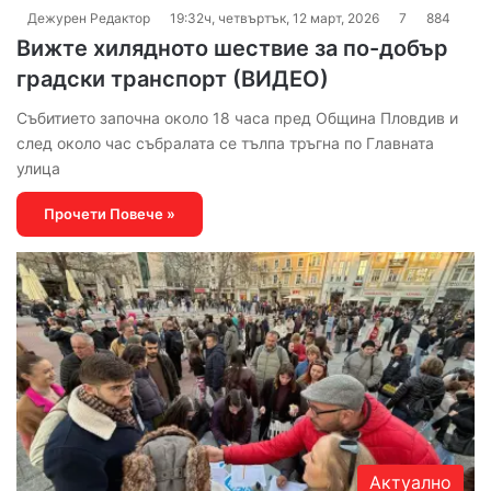
Дежурен Редактор
19:32ч, четвъртък, 12 март, 2026
7
884
Вижте хилядното шествие за по-добър
градски транспорт (ВИДЕО)
Събитието започна около 18 часа пред Община Пловдив и
след около час събралата се тълпа тръгна по Главната
улица
Прочети Повече »
Актуално