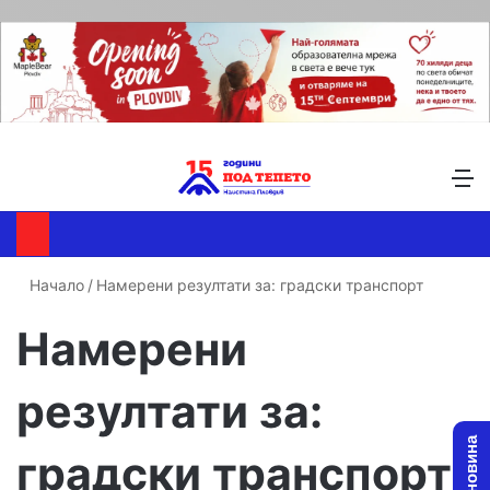
Търсене ...
Switch skin
М
Начало
/
Намерени резултати за: градски транспорт
Намерени
резултати за:
градски транспорт