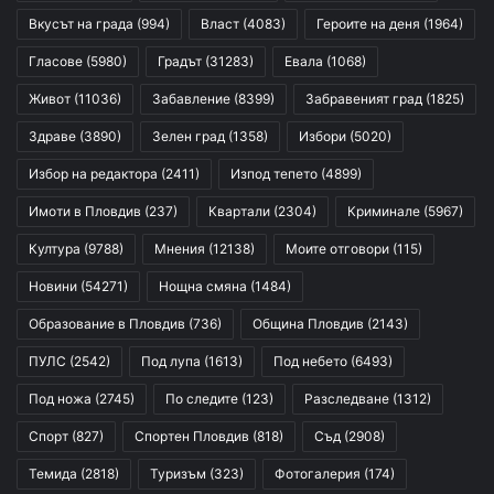
Вкусът на града
(994)
Власт
(4083)
Героите на деня
(1964)
Гласове
(5980)
Градът
(31283)
Евала
(1068)
Живот
(11036)
Забавление
(8399)
Забравеният град
(1825)
Здраве
(3890)
Зелен град
(1358)
Избори
(5020)
Избор на редактора
(2411)
Изпод тепето
(4899)
Имоти в Пловдив
(237)
Квартали
(2304)
Криминале
(5967)
Култура
(9788)
Мнения
(12138)
Моите отговори
(115)
Новини
(54271)
Нощна смяна
(1484)
Образование в Пловдив
(736)
Община Пловдив
(2143)
ПУЛС
(2542)
Под лупа
(1613)
Под небето
(6493)
Под ножа
(2745)
По следите
(123)
Разследване
(1312)
Спорт
(827)
Спортен Пловдив
(818)
Съд
(2908)
Темида
(2818)
Туризъм
(323)
Фотогалерия
(174)