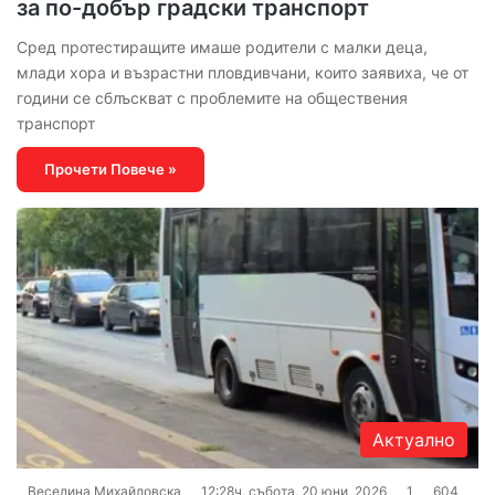
за по-добър градски транспорт
Сред протестиращите имаше родители с малки деца,
млади хора и възрастни пловдивчани, които заявиха, че от
години се сблъскват с проблемите на обществения
транспорт
Прочети Повече »
Актуално
Веселина Михайловска
12:28ч, събота, 20 юни, 2026
1
604