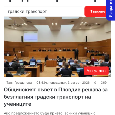
Изпрати новина
Т
ъ
р
с
е
н
е
з
а
:
Актуално
Таня Грозданова
08:43ч, понеделник, 3 август, 2026
0
369
Общинският съвет в Пловдив решава за
безплатния градски транспорт на
учениците
Ако предложението бъде прието, всички ученици с