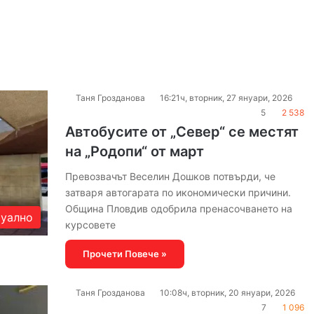
Таня Грозданова
16:21ч, вторник, 27 януари, 2026
5
2 538
Автобусите от „Север“ се местят
на „Родопи“ от март
Превозвачът Веселин Дошков потвърди, че
затваря автогарата по икономически причини.
Община Пловдив одобрила пренасочването на
уално
курсовете
Прочети Повече »
Таня Грозданова
10:08ч, вторник, 20 януари, 2026
7
1 096