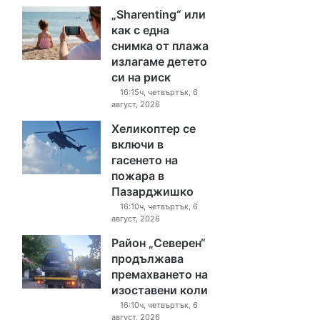
„Sharenting“ или
как с една
снимка от плажа
излагаме детето
си на риск
16:15ч, четвъртък, 6
август, 2026
Хеликоптер се
включи в
гасенето на
пожара в
Пазарджишко
16:10ч, четвъртък, 6
август, 2026
Район „Северен“
продължава
премахването на
изоставени коли
16:10ч, четвъртък, 6
август, 2026