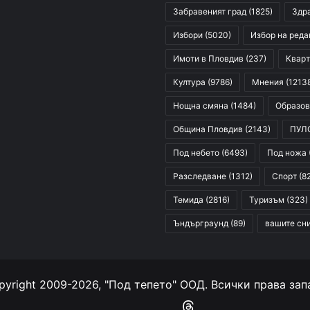
Забравеният град
(1825)
Здр
Избори
(5020)
Избор на реда
Имоти в Пловдив
(237)
Кварт
Култура
(9786)
Мнения
(1213
Нощна смяна
(1484)
Образов
Община Пловдив
(2143)
ПУЛ
Под небето
(6493)
Под ножа
Разследване
(1312)
Спорт
(8
Темида
(2816)
Туризъм
(323)
Ъндърграунд
(89)
вашите сн
yright 2009-2026, "Под тепето" ООД. Всички права зап
Facebook
YouTube
Instagram
RSS
Threads