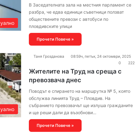
В Заседателната зала на местния парламент се
разбра, че едва единици съветници ползват
обществените превози с автобуси по
уално
пловдивските улици
Прочети Повече »
Таня Грозданова
08:59ч, петък, 24 октомври, 2025
0
222
Жителите на Труд на среща с
превозвача днес
Поводът е спирането на маршрутка № 5, която
обслужва линията Труд – Пловдив. На
събранието превозвачът ще излуша гражданите
уално
и ще реши дали да възобнови…
Прочети Повече »