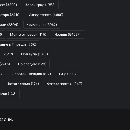
аве
(3890)
Зелен град
(1358)
ктора
(2410)
Изпод тепето
(4899)
али
(2304)
Криминале
(5962)
8)
Моите отговори
(115)
Новини
(54257)
ание в Пловдив
(736)
С
(2542)
Под лупа
(1613)
(2745)
По следите
(123)
27)
Спортен Пловдив
(817)
Съд
(2907)
Фотогалерия
(174)
Фоторепортаж
(247)
имки
(133)
азени.