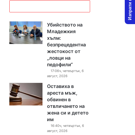
Изпрати новина
Убийството на
Младежкия
хълм:
безпрецедентна
жестокост от
„ловци на
педофили“
17:06ч, четвъртък, 6
август, 2026
Оставиха в
ареста мъж,
обвинен в
отвличането на
жена си и детето
им
16:40ч, четвъртък, 6
август, 2026