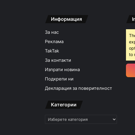
Информация
I
За нас
Th
Реклама
ex
opt
TakTak
to 
За контакти
Изпрати новина
Подкрепи ни
Декларация за поверителност
Категории
Категории