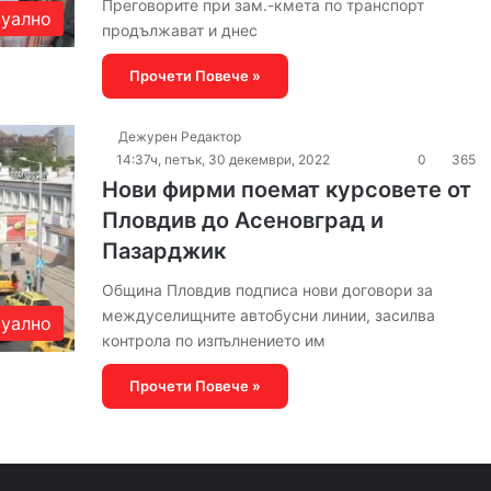
Преговорите при зам.-кмета по транспорт
уално
продължават и днес
Прочети Повече »
Дежурен Редактор
14:37ч, петък, 30 декември, 2022
0
365
Нови фирми поемат курсовете от
Пловдив до Асеновград и
Пазарджик
Община Пловдив подписа нови договори за
междуселищните автобусни линии, засилва
уално
контрола по изпълнението им
Прочети Повече »