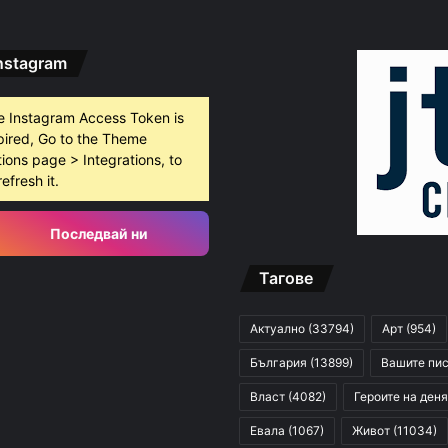
nstagram
e Instagram Access Token is
pired, Go to the Theme
ions page > Integrations, to
refresh it.
Последвай ни
Тагове
Актуално
(33794)
Арт
(954)
България
(13899)
Вашите пи
Власт
(4082)
Героите на деня
Евала
(1067)
Живот
(11034)