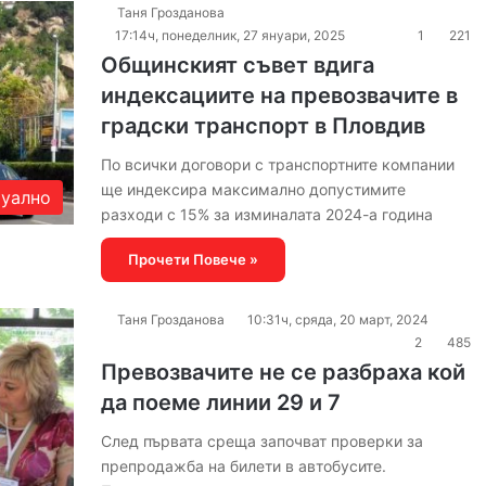
Таня Грозданова
17:14ч, понеделник, 27 януари, 2025
1
221
Общинският съвет вдига
индексациите на превозвачите в
градски транспорт в Пловдив
По всички договори с транспортните компании
ще индексира максимално допустимите
уално
разходи с 15% за изминалата 2024-а година
Прочети Повече »
Таня Грозданова
10:31ч, сряда, 20 март, 2024
2
485
Превозвачите не се разбраха кой
да поеме линии 29 и 7
След първата среща започват проверки за
препродажба на билети в автобусите.