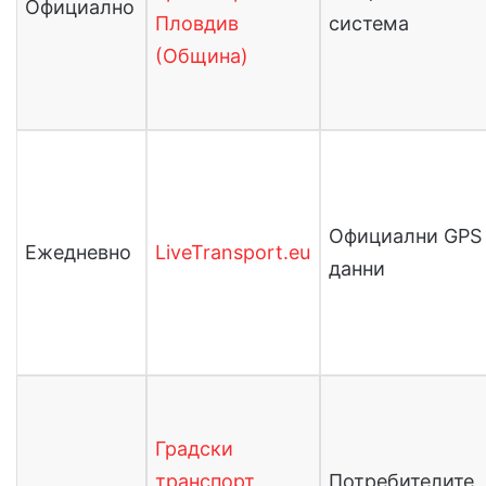
Официално
Пловдив
система
(Община)
Официални GPS
Ежедневно
LiveTransport.eu
данни
Градски
транспорт
Потребителите