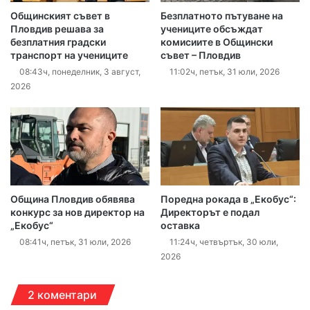
Общинският съвет в
Безплатното пътуване на
Пловдив решава за
учениците обсъждат
безплатния градски
комисиите в Общински
транспорт на учениците
съвет – Пловдив
08:43ч, понеделник, 3 август,
11:02ч, петък, 31 юли, 2026
2026
Община Пловдив обявява
Поредна рокада в „Екобус“:
конкурс за нов директор на
Директорът е подал
„Екобус“
оставка
08:41ч, петък, 31 юли, 2026
11:24ч, четвъртък, 30 юли,
2026
2 коментари