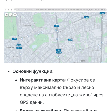
Основни функции
:
Интерактивна карта
: Фокусира се
върху максимално бързо и лесно
следене на автобусите „на живо“ чрез
GPS данни.
Брояч на автобуси
: Показва общия