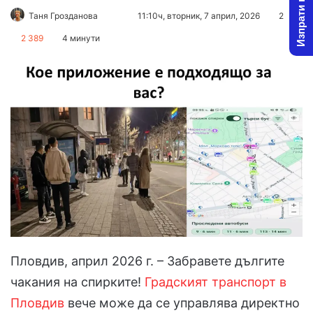
Изпрати новина
Follow
Send
Таня Грозданова
11:10ч, вторник, 7 април, 2026
2
on
an
2 389
4 минути
X
email
Пловдив, април 2026 г. – Забравете дългите
чакания на спирките!
Градският транспорт в
Пловдив
вече може да се управлява директно