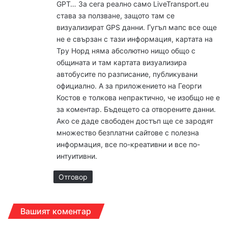
GPT… За сега реално само LiveTransport.eu
става за ползване, защото там се
визуализират GPS данни. Гугъл мапс все още
не е свързан с тази информация, картата на
Тру Норд няма абсолютно нищо общо с
общината и там картата визуализира
автобусите по разписание, публикувани
официално. А за приложението на Георги
Костов е толкова непрактично, че изобщо не е
за коментар. Бъдещето са отворените данни.
Ако се даде свободен достъп ще се зародят
множество безплатни сайтове с полезна
информация, все по-креативни и все по-
интуитивни.
Отговор
Вашият коментар