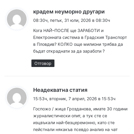
к
крадем неуморно другари
а
08:30ч, петък, 31 юли, 2026 в 08:30ч
з
Кога НАЙ–ПОСЛЕ ще ЗАРАБОТИ и
а
Електронната система в Градския Транспорт
:
в Пловдив? КОЛКО още милиони трябва да
бъдат откраднати за да заработи ?
Отговор
к
Неадекватна статия
а
15:53ч, вторник, 7 април, 2026 в 15:53ч
з
Госпожо / жице Грозданова, имате 30 години
а
журналистически опит, а тук сте се
:
изцвъкали най-безцеремонно, като сте
пейстнали някакъв псевдо анализ на чат