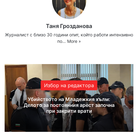
Таня Грозданова
Журналист с близо 30 години опит, който работи интензивно
по…
More »
Website
Facebook
X
YouTube
Instagram
Избор на редактора
Убийството на Младежкия хълм:
Делото за постоянния арест започна
при закрити врати