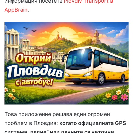
информация посетете
Plovdiv Transport в
AppBrain
.
Това приложение решава един огромен
проблем в Пловдив:
когато официалната GPS
система „падне“ или данните са неточни.