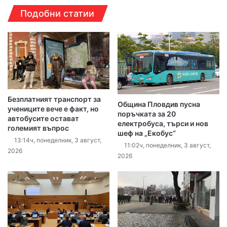
Подобни статии
Безплатният транспорт за
Община Пловдив пусна
учениците вече е факт, но
поръчката за 20
автобусите остават
електробуса, търси и нов
големият въпрос
шеф на „Екобус“
13:14ч, понеделник, 3 август,
11:02ч, понеделник, 3 август,
2026
2026