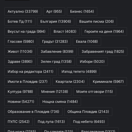
Актуално
(33799)
Арт
(955)
Бизнес
(1654)
Ботев Пд
(111)
България
(13906)
Вашите писма
(206)
Вкусът на града
(994)
Власт
(4083)
Героите на деня
(1964)
Гласове
(5980)
Градът
(31283)
Евала
(1068)
Живот
(11036)
Забавление
(8399)
Забравеният град
(1825)
Здраве
(3890)
Зелен град
(1358)
Избори
(5020)
Избор на редактора
(2411)
Изпод тепето
(4899)
Имоти в Пловдив
(237)
Квартали
(2304)
Криминале
(5967)
Култура
(9788)
Мнения
(12138)
Моите отговори
(115)
Новини
(54271)
Нощна смяна
(1484)
Образование в Пловдив
(736)
Община Пловдив
(2143)
ПУЛС
(2542)
Под лупа
(1613)
Под небето
(6493)
Под ножа
(2745)
По следите
(123)
Разследване
(1312)