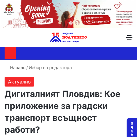
Търсене ...
Switch skin
М
Начало
/
Избор на редактора
Актуално
Дигиталният Пловдив: Кое
приложение за градски
транспорт всъщност
работи?