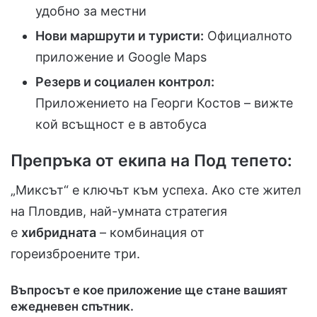
удобно за местни
Нови маршрути и туристи:
Официалното
приложение и Google Maps
Резерв и социален контрол:
Приложението на Георги Костов – вижте
кой всъщност е в автобуса
Препръка от екипа на Под тепето:
„Миксът“ е ключът към успеха. Ако сте жител
на Пловдив, най-умната стратегия
е
хибридната
– комбинация от
гореизброените три.
Въпросът е кое приложение ще стане вашият
ежедневен спътник.