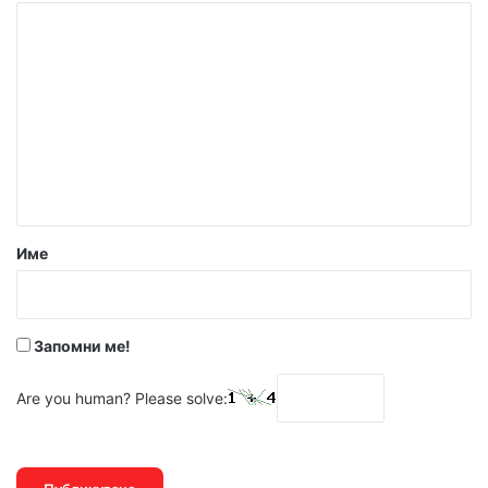
К
о
м
е
н
т
а
р
Име
:
*
Запомни ме!
Are you human? Please solve: