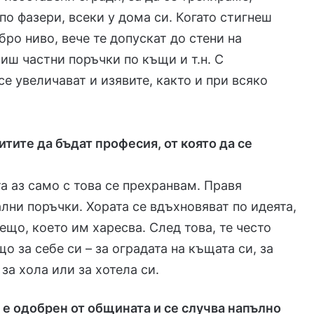
по фазери, всеки у дома си. Когато стигнеш
бро ниво, вече те допускат до стени на
иш частни поръчки по къщи и т.н. С
се увеличават и изявите, както и при всяко
итите да бъдат професия, от която да се
та аз само с това се прехранвам. Правя
лни поръчки. Хората се вдъхновяват по идеята,
нещо, което им харесва. След това, те често
о за себе си – за оградата на къщата си, за
 за хола или за хотела си.
st е одобрен от общината и се случва напълно