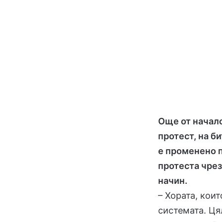
Още от начало
протест, на б
е променено п
протеста чрез
начин.
– Хората, кои
системата. Ця