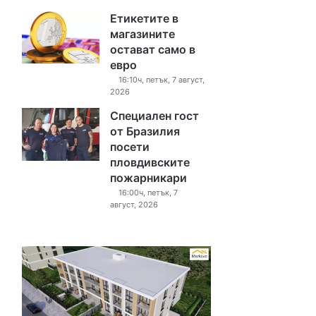
Етикетите в
магазините
остават само в
евро
16:10ч, петък, 7 август,
2026
Специален гост
от Бразилия
посети
пловдивските
пожарникари
16:00ч, петък, 7
август, 2026