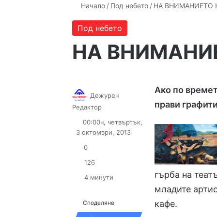
Начало
/
Под небето
/
НА ВНИМАНИЕТО 
Под небето
НА ВНИМАНИЕ
Ако по време
Дежурен
прави графит
Follow
Send
Редактор
on
an
00:00ч, четвъртък,
X
email
3 октомври, 2013
0
126
гърба на теат
4 минути
младите арти
кафе.
Споделяне