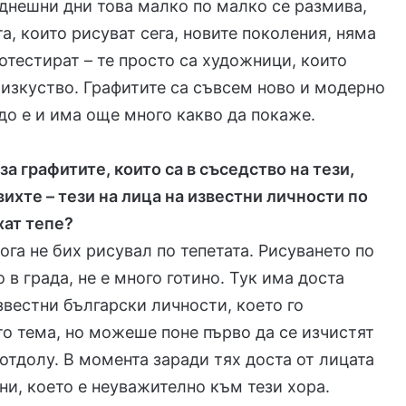
 днешни дни това малко по малко се размива,
та, които рисуват сега, новите поколения, няма
ротестират – те просто са художници, които
 изкуство. Графитите са съвсем ново и модерно
до е и има още много какво да покаже.
за графитите, които са в съседство на тези,
вихте – тези на лица на известни личности по
хат тепе?
кога не бих рисувал по тепетата. Рисуването по
 в града, не е много готино. Тук има доста
звестни български личности, което го
о тема, но можеше поне първо да се изчистят
отдолу. В момента заради тях доста от лицата
ни, което е неуважително към тези хора.