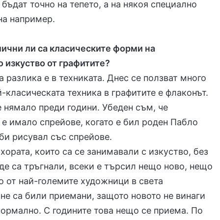
бъдат точно на тепето, а на някоя специално
на например.
ични ли са класическите форми на
 изкуство от графитите?
а разлика е в техниката. Днес се ползват много
й-класическата техника в графитите е флаконът.
е нямало преди години. Убеден съм, че
 е имало спрейове, когато е бил роден Пабло
 би рисувал със спрейове.
 хората, които са се занимавали с изкуство, без
де са тръгнали, всеки е търсил нещо ново, нещо
о от най-големите художници в света
не са били приемани, защото новото не винаги
нормално. С годините това нещо се приема. По