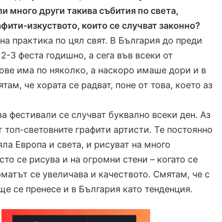
ли много други такива събития по света,
афити-изкуството, които се случват законно?
вна практика по цял свят. В България до преди
2-3 феста годишно, а сега във всеки от
ове има по няколко, а наскоро имаше дори и в
там, че хората се радват, поне от това, което аз
ва фестивали се случват буквално всеки ден. Аз
т топ-световните графити артисти. Те постоянно
яла Европа и света, и рисуват на много
сто се рисува и на огромни стени – когато се
матът се увеличава и качеството. Смятам, че с
ще се пренесе и в България като тенденция.