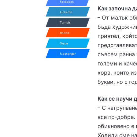
Facebook
Как започна д
LinkedIn
– От малък об
Tumblr
бъда художник
Reddit
приятел, койт
Skype
представляват
съвсем ранна 
Messenger
големи и кач
хора, които и
букви, но с го
Как се научи 
– С натрупван
все по-добре.
обикновено е 
Ходили сме на