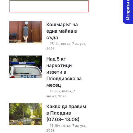
Изпрати новина
Кошмарът на
една майка в
съда
17:14ч, петък, 7 август,
2026
Над 5 кг
наркотици
иззети в
Пловдивско за
месец
16:38ч, петък, 7
август, 2026
Какво да правим
в Пловдив
(07.08– 13.08)
16:16ч, петък, 7 август,
2026