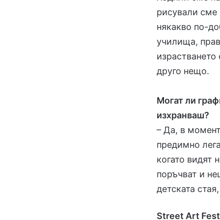
рисували сме 
някакво по-до
училища, прав
израстването 
друго нещо.
Могат ли граф
изхранваш?
– Да, в момен
предимно лега
когато видят 
поръчват и нещ
детската стая,
Street Art Fe