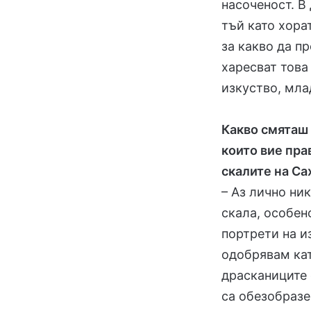
насоченост. В
тъй като хора
за какво да п
харесват това
изкуство, мла
Какво смяташ 
които вие пра
скалите на Са
– Аз лично ни
скала, особено
портрети на и
одобрявам кат
драсканиците 
са обезобразе