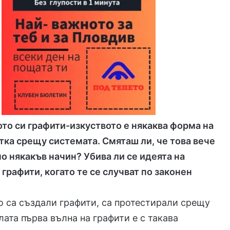
то си графити-изкуството е някаква форма на
итка срещу системата. Смяташ ли, че това вече
о някакъв начин? Убива ли се идеята на
 графити, когато те се случват по законен
то са създали графити, са протестирали срещу
лата първа вълна на графити е с такава