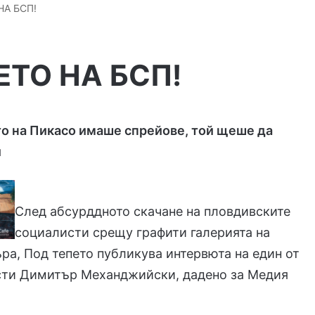
НА БСП!
ТО НА БСП!
то на Пикасо имаше спрейове, той щеше да
и
След абсурддното скачане на пловдивските
социалисти срещу графити галерията на
ъра, Под тепето публикува интервюта на един от
сти Димитър Механджийски, дадено за Медия