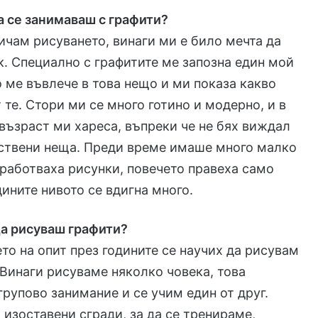
а се занимаваш с графити?
ичам рисуването, винаги ми е било мечта да
. Специално с графитите ме запозна един мой
о ме въвлече в това нещо и ми показа какво
 те. Стори ми се много готино и модерно, и в
възраст ми хареса, въпреки че не бях виждал
ествени неща. Преди време имаше много малко
зработваха рисунки, повечето правеха само
дините нивото се вдигна много.
да рисуваш графити?
ето на опит през годините се научих да рисувам
 Винаги рисуваме няколко човека, това
групово занимание и се учим един от друг.
 изоставени сгради, за да се тренираме,