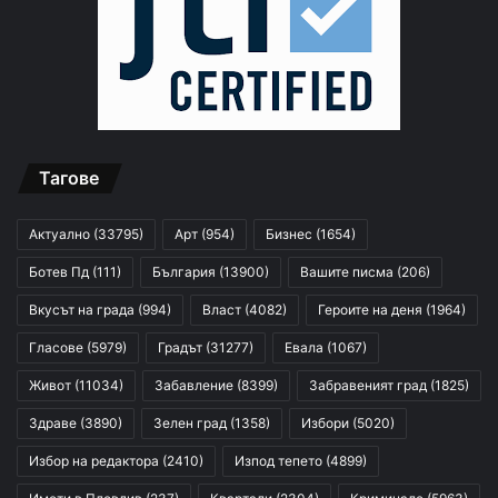
Тагове
Актуално
(33795)
Арт
(954)
Бизнес
(1654)
Ботев Пд
(111)
България
(13900)
Вашите писма
(206)
Вкусът на града
(994)
Власт
(4082)
Героите на деня
(1964)
Гласове
(5979)
Градът
(31277)
Евала
(1067)
Живот
(11034)
Забавление
(8399)
Забравеният град
(1825)
Здраве
(3890)
Зелен град
(1358)
Избори
(5020)
Избор на редактора
(2410)
Изпод тепето
(4899)