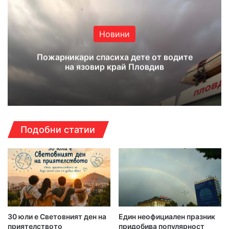
ok
e
m
Новини
Пожарникари спасиха дете от водите
на язовир край Пловдив
Подобни статии
30 юли е Световният ден на
Един неофициален празник
приятелството
придобива популярност