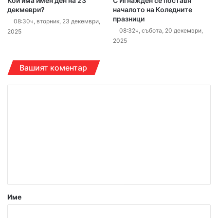
Кой има имен ден на 23
С Игнажден се поставя
декмеври?
началото на Коледните
празници
08:30ч, вторник, 23 декември,
08:32ч, събота, 20 декември,
2025
2025
Вашият коментар
К
о
м
е
н
т
а
р
Име
: