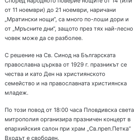
Според народното поверие нощите от 14 (или
от 11 ноември) до 21 ноември, наричани
„Мратински нощи“, са много по-лоши дори и
от „Мръсните дни“, защото през тях най-лесно
човек може да се разболее.
С решение на Св. Синод на Българската
православна църква от 1929 г. празникът се
чества и като Ден на християнското
семейство и на православната християнска
младеж.
По този повод от 18:00 часа Пловдивска света
митрополия организира празничен концерт в
епархийския салон при храм „Св.преп.Петка”
Входът е свободен.