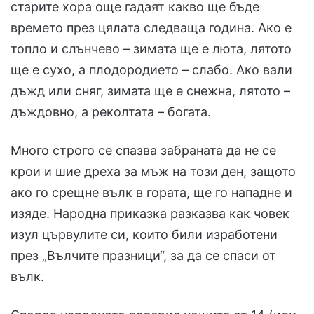
старите хора още гадаят какво ще бъде
времето през цялата следваща година. Ако е
топло и слънчево – зимата ще е люта, лятото
ще е сухо, а плодородието – слабо. Ако вали
дъжд или сняг, зимата ще е снежна, лятото –
дъждовно, а реколтата – богата.
Много строго се спазва забраната да не се
крои и шие дреха за мъж на този ден, защото
ако го срещне вълк в гората, ще го нападне и
изяде. Народна приказка разказва как човек
изул цървулите си, които били изработени
през „Вълчите празници“, за да се спаси от
вълк.