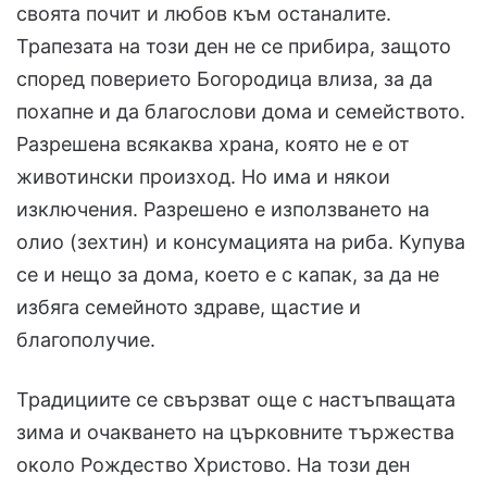
своята почит и любов към останалите.
Трапезата на този ден не се прибира, защото
според поверието Богородица влиза, за да
похапне и да благослови дома и семейството.
Разрешена всякаква храна, която не е от
животински произход. Но има и някои
изключения. Разрешено е използването на
олио (зехтин) и консумацията на риба. Купува
се и нещо за дома, което е с капак, за да не
избяга семейното здраве, щастие и
благополучие.
Традициите се свързват още с настъпващата
зима и очакването на църковните тържества
около Рождество Христово. На този ден