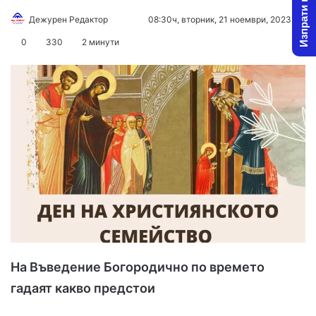
Изпрати новина
Дежурен Редактор
F
S
08:30ч, вторник, 21 ноември, 2023
o
e
0
330
2 минути
l
n
l
d
o
a
w
n
o
e
n
m
X
a
i
l
На Въведение Богородично по времето
гадаят какво предстои