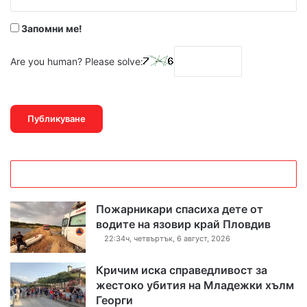
*
Запомни ме!
Are you human? Please solve:
Пожарникари спасиха дете от
водите на язовир край Пловдив
22:34ч, четвъртък, 6 август, 2026
Кричим иска справедливост за
жестоко убития на Младежки хълм
Георги