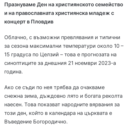
Празнуваме Ден на християнското семейство
и на православната християнска младеж с
концерт в Пловдив
Облачно, с възможни превлявания и типични
за сезона максимални температури около 10 –
15 градуса по Целзий – това е прогнозата на
синоптиците за днешния 21 ноември 2023-а
година.
Ако се съди по нея трябва да очакваме
снежна зима, дъждовно лято и богата реколта
наесен. Това показват народните вярвания за
този ден, който в календара на църквата е
Въведение Богородично.