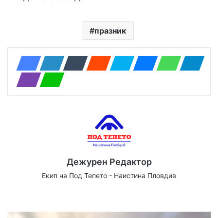
празник
Дежурен Редактор
Екип на Под Тепето - Наистина Пловдив
We
Fa
X
Yo
Ins
bsi
ce
uT
tag
te
bo
ub
ra