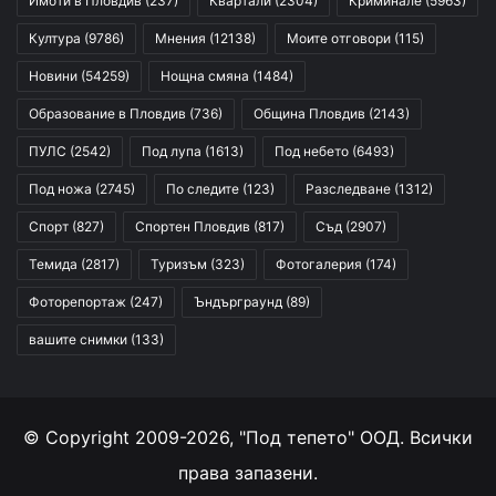
Имоти в Пловдив
(237)
Квартали
(2304)
Криминале
(5963)
Култура
(9786)
Мнения
(12138)
Моите отговори
(115)
Новини
(54259)
Нощна смяна
(1484)
Образование в Пловдив
(736)
Община Пловдив
(2143)
ПУЛС
(2542)
Под лупа
(1613)
Под небето
(6493)
Под ножа
(2745)
По следите
(123)
Разследване
(1312)
Спорт
(827)
Спортен Пловдив
(817)
Съд
(2907)
Темида
(2817)
Туризъм
(323)
Фотогалерия
(174)
Фоторепортаж
(247)
Ъндърграунд
(89)
вашите снимки
(133)
© Copyright 2009-2026, "Под тепето" ООД. Всички
права запазени.