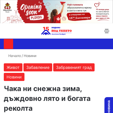
Търсене ...
Switch skin
М
Начало
/
Новини
Живот
Забавление
Забравеният град
Новини
Чака ни снежна зима,
дъждовно лято и богата
реколта