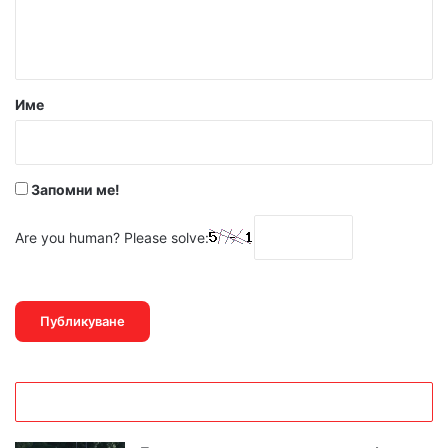
н
т
а
р
Име
:
*
Запомни ме!
Are you human? Please solve: