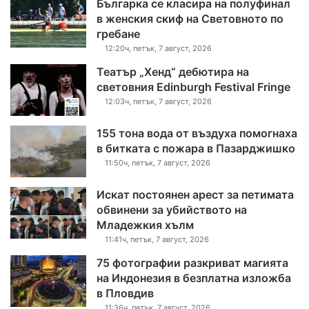
Българка се класира на полуфинал
в женския скиф на Световното по
гребане
12:20ч, петък, 7 август, 2026
Театър „Хенд“ дебютира на
световния Edinburgh Festival Fringe
12:03ч, петък, 7 август, 2026
155 тона вода от въздуха помогнаха
в битката с пожара в Пазарджишко
11:50ч, петък, 7 август, 2026
Искат постоянен арест за петимата
обвинени за убийството на
Младежкия хълм
11:41ч, петък, 7 август, 2026
75 фотографии разкриват магията
на Индонезия в безплатна изложба
в Пловдив
11:36ч, петък, 7 август, 2026