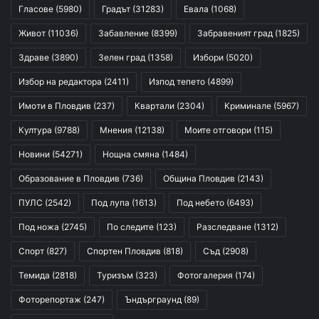
Гласове
(5980)
Градът
(31283)
Евала
(1068)
Живот
(11036)
Забавление
(8399)
Забравеният град
(1825)
Здраве
(3890)
Зелен град
(1358)
Избори
(5020)
Избор на редактора
(2411)
Изпод тепето
(4899)
Имоти в Пловдив
(237)
Квартали
(2304)
Криминале
(5967)
Култура
(9788)
Мнения
(12138)
Моите отговори
(115)
Новини
(54271)
Нощна смяна
(1484)
Образование в Пловдив
(736)
Община Пловдив
(2143)
ПУЛС
(2542)
Под лупа
(1613)
Под небето
(6493)
Под ножа
(2745)
По следите
(123)
Разследване
(1312)
Спорт
(827)
Спортен Пловдив
(818)
Съд
(2908)
Темида
(2818)
Туризъм
(323)
Фотогалерия
(174)
Фоторепортаж
(247)
Ъндърграунд
(89)