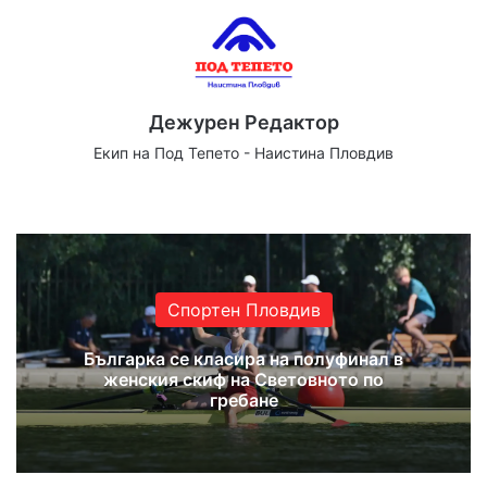
Дежурен Редактор
Екип на Под Тепето - Наистина Пловдив
Website
Facebook
X
YouTube
Instagram
Спортен Пловдив
Българка се класира на полуфинал в
женския скиф на Световното по
гребане