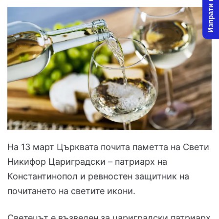
Изпрати новина
На 13 март Църквата почита паметта на Свети
Никифор Цариградски – патриарх на
Константинопол и ревностен защитник на
почитането на светите икони.
Светецът е възведен за цариградски патриарх