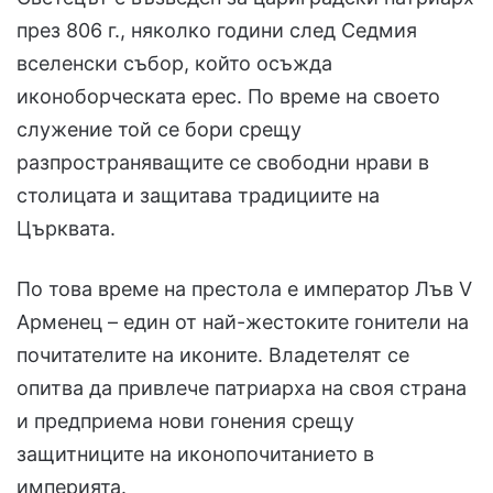
през 806 г., няколко години след Седмия
вселенски събор, който осъжда
иконоборческата ерес. По време на своето
служение той се бори срещу
разпространяващите се свободни нрави в
столицата и защитава традициите на
Църквата.
По това време на престола е император Лъв V
Арменец – един от най-жестоките гонители на
почитателите на иконите. Владетелят се
опитва да привлече патриарха на своя страна
и предприема нови гонения срещу
защитниците на иконопочитанието в
империята.