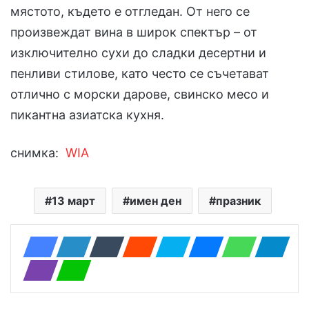
мястото, където е отгледан. От него се
произвеждат вина в широк спектър – от
изключително сухи до сладки десертни и
пенливи стилове, като често се съчетават
отлично с морски дарове, свинско месо и
пикантна азиатска кухня.
снимка:
WIA
13 март
имен ден
празник