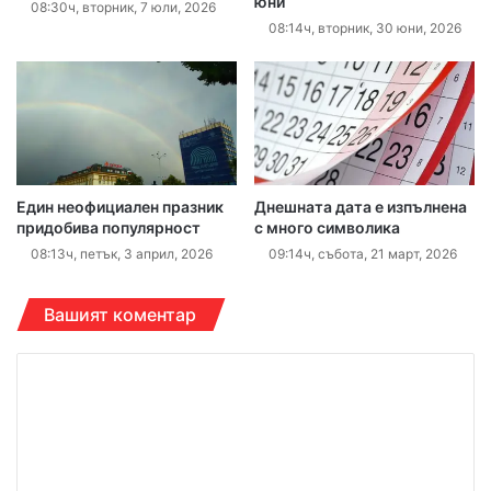
юни
08:30ч, вторник, 7 юли, 2026
08:14ч, вторник, 30 юни, 2026
Един неофициален празник
Днешната дата е изпълнена
придобива популярност
с много символика
08:13ч, петък, 3 април, 2026
09:14ч, събота, 21 март, 2026
Вашият коментар
К
о
м
е