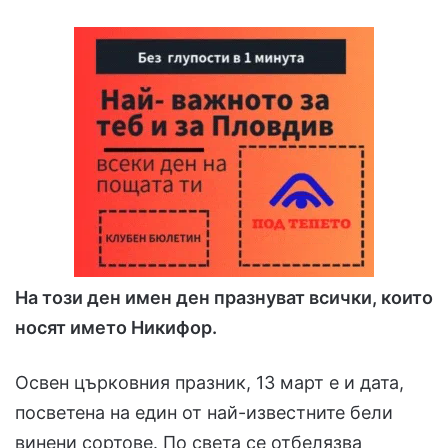
На този ден имен ден празнуват всички, които
носят името Никифор.
Освен църковния празник, 13 март е и дата,
посветена на един от най-известните бели
винени сортове. По света се отбелязва