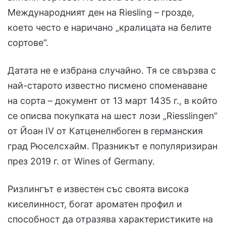
Международният ден на Riesling – грозде,
което често е наричано „кралицата на белите
сортове“.
Датата не е избрана случайно. Тя се свързва с
най-старото известно писмено споменаване
на сорта – документ от 13 март 1435 г., в който
се описва покупката на шест лози „Riesslingen“
от Йоан IV от Катценелнбоген в германския
град Рюселсхайм. Празникът е популяризиран
през 2019 г. от Wines of Germany.
Ризлингът е известен със своята висока
киселинност, богат ароматен профил и
способност да отразява характеристиките на