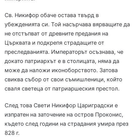
Св. Никифор обаче остава твърд в
убежденията си. Той насърчава вярващите да
не отстъпват от древните предания на
Църквата и подкрепя страдащите от
преследванията. Императорът осъзнава, че
докато патриархът е в столицата, няма да
може да наложи иконоборството. Затова
свиква събор от свои съмишленици, който
сваля светеца от патриаршеския престол.
След това Свети Никифор Цариградски е
изпратен на заточение на остров Проконис,
където след години на страдания умира през
828 г.