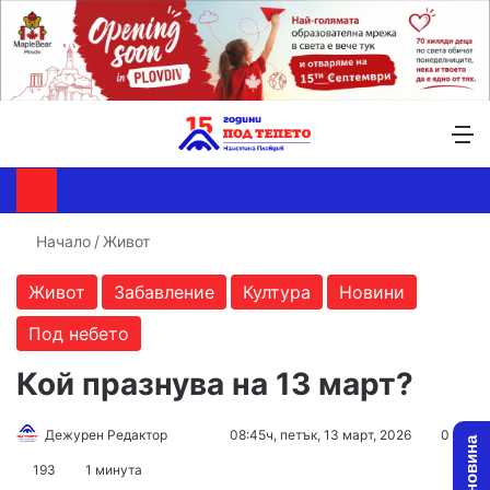
Търсене ...
Switch skin
М
Начало
/
Живот
Живот
Забавление
Култура
Новини
Под небето
Кой празнува на 13 март?
Follow
Send
Дежурен Редактор
08:45ч, петък, 13 март, 2026
0
on
an
193
1 минута
X
email