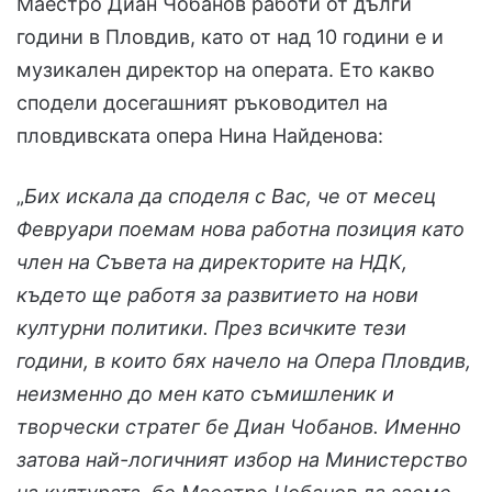
Маестро Диан Чобанов работи от дълги
години в Пловдив, като от над 10 години е и
музикален директор на операта. Ето какво
сподели досегашният ръководител на
пловдивската опера Нина Найденова:
„
Бих искала да споделя с Вас, че от месец
Февруари поемам нова работна позиция като
член на Съвета на директорите на НДК,
където ще работя за развитието на нови
културни политики. През всичките тези
години, в които бях начело на Опера Пловдив,
неизменно до мен като съмишленик и
творчески стратег бе Диан Чобанов. Именно
затова най-логичният избор на Министерство