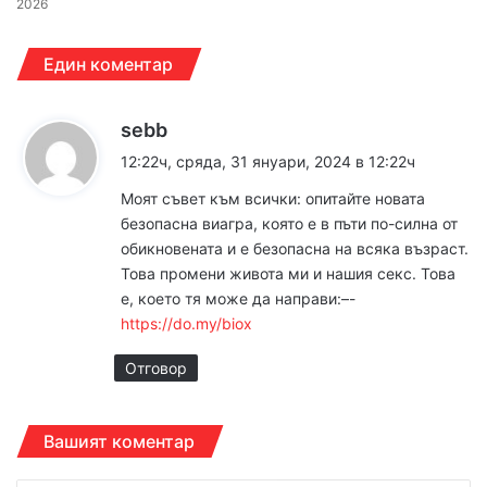
2026
Един коментар
к
sebb
а
12:22ч, сряда, 31 януари, 2024 в 12:22ч
з
Моят съвет към всички: опитайте новата
а
безопасна виагра, която е в пъти по-силна от
:
обикновената и е безопасна на всяка възраст.
Това промени живота ми и нашия секс. Това
е, което тя може да направи:–-
https://do.my/biox
Отговор
Вашият коментар