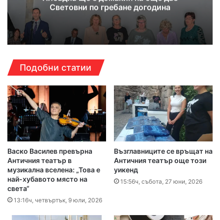
Световни по гребане догодина
Подобни статии
Васко Василев превърна
Възглавниците се връщат на
Античния театър в
Античния театър още този
музикална вселена: „Това е
уикенд
най-хубавото място на
15:56ч, събота, 27 юни, 2026
света“
13:16ч, четвъртък, 9 юли, 2026