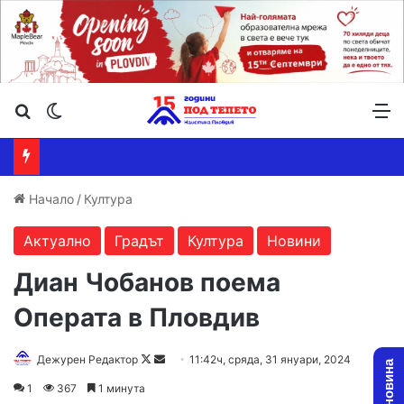
Търсене ...
Switch skin
М
Начало
/
Култура
Актуално
Градът
Култура
Новини
Диан Чобанов поема
Операта в Пловдив
Follow
Send
Дежурен Редактор
11:42ч, сряда, 31 януари, 2024
on
an
1
367
1 минута
X
email