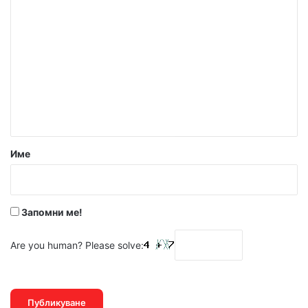
К
о
м
е
н
т
а
р
Име
:
*
Запомни ме!
Are you human? Please solve: