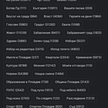
Ботев Пд
(111)
България
(13911)
Вашите писма
(206)
Вкусът на града
(994)
Власт
(4084)
Героите на деня
(1964)
Гласове
(5983)
Градът
(31292)
Евала
(1068)
Живот
(11039)
Забавление
(8401)
Забравеният град
(1825)
Здраве
(3890)
Зелен град
(1358)
Избори
(5021)
Избор на редактора
(2415)
Изпод тепето
(4900)
Имоти в Пловдив
(237)
Квартали
(2304)
Криминале
(5973)
Култура
(9789)
Мнения
(12142)
Моите отговори
(115)
Новини
(54289)
Нощна смяна
(1484)
Образование в Пловдив
(736)
Община Пловдив
(2143)
ПУЛС
(2542)
Под лупа
(1613)
Под небето
(6493)
Под ножа
(2745)
По следите
(123)
Разследване
(1313)
Спорт
(829)
Спортен Пловдив
(820)
Съд
(2912)