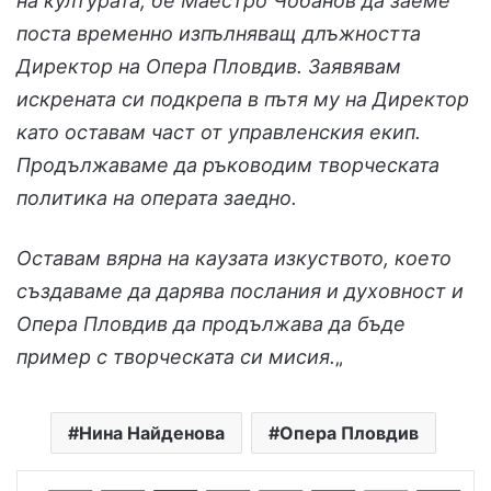
на културата, бе Маестро Чобанов да заеме
поста временно изпълняващ длъжността
Директор на Опера Пловдив. Заявявам
искрената си подкрепа в пътя му на Директор
като оставам част от управленския екип.
Продължаваме да ръководим творческата
политика на операта заедно.
Оставам вярна на каузата изкуството, което
създаваме да дарява послания и духовност и
Опера Пловдив да продължава да бъде
пример с творческата си мисия.
„
Нина Найденова
Опера Пловдив