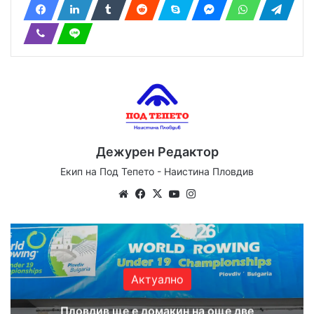
Дежурен Редактор
Екип на Под Тепето - Наистина Пловдив
Website
Facebook
X
YouTube
Instagram
Актуално
Пловдив ще е домакин на още две