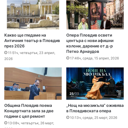
Какво ще гледаме на
Опера Пловдив освети
Античния театър в Пловдив
центъра с нови афишни
през 2026
колони, дарение от д-р
Петко Арнаудов
11:51ч, четвъртък, 23 април,
17:46ч, сряда, 15 април, 2026
2026
Община Пловдив поема
„Нощ на мюзикъла“ оживява
Концертната зала за две
в Пловдивската опера
години с цел ремонт
10:13ч, сряда, 25 март, 2026
13:08ч, четвъртък, 26 март,