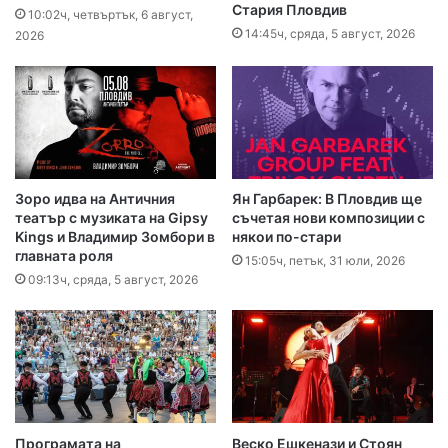
Стария Пловдив
10:02ч, четвъртък, 6 август,
14:45ч, сряда, 5 август, 2026
2026
Зоро идва на Античния
Ян Гарбарек: В Пловдив ще
театър с музиката на Gipsy
съчетая нови композиции с
Kings и Владимир Зомбори в
някои по-стари
главната роля
15:05ч, петък, 31 юли, 2026
09:13ч, сряда, 5 август, 2026
Програмата на
Веско Ешкенази и Стоян