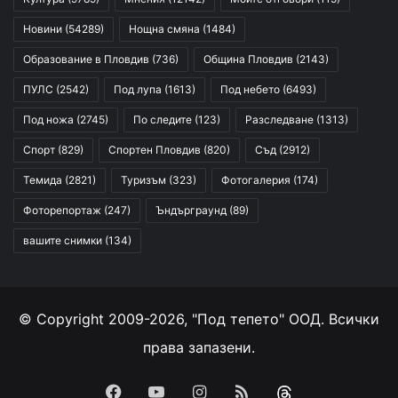
Новини
(54289)
Нощна смяна
(1484)
Образование в Пловдив
(736)
Община Пловдив
(2143)
ПУЛС
(2542)
Под лупа
(1613)
Под небето
(6493)
Под ножа
(2745)
По следите
(123)
Разследване
(1313)
Спорт
(829)
Спортен Пловдив
(820)
Съд
(2912)
Темида
(2821)
Туризъм
(323)
Фотогалерия
(174)
Фоторепортаж
(247)
Ъндърграунд
(89)
вашите снимки
(134)
© Copyright 2009-2026, "Под тепето" ООД. Всички
права запазени.
Facebook
YouTube
Instagram
RSS
Threads