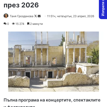
Изпрати новина
през 2026
Follow
Send
Таня Грозданова
11:51ч, четвъртък, 23 април, 2026
on
an
0
15 274
2 минути
X
email
Пълна програма на концертите, спектаклите