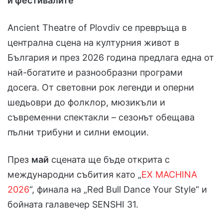
и фестивалите
Ancient Theatre of Plovdiv се превръща в
централна сцена на културния живот в
България и през 2026 година предлага една от
най-богатите и разнообразни програми
досега. От световни рок легенди и оперни
шедьоври до фолклор, мюзикъли и
съвременни спектакли – сезонът обещава
пълни трибуни и силни емоции.
През
май
сцената ще бъде открита с
международни събития като „
EX MACHINA
2026
“, финала на „Red Bull Dance Your Style“ и
бойната галавечер SENSHI 31.