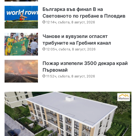
Българка във финал B на
Световното по гребане в Пловдив
12:14ч, събота, 8 август, 2026
Чанове и вувузели огласят
трибуните на Гребния канал
12:05ч, събота, 8 август, 2026
Пожар изпепели 3500 декара край
Първомай
11:52ч, събота, 8 август, 2026