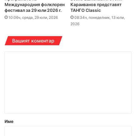
Международния фолклорен
Караиванов представят
фестивал за 29 юли 2026 г.
ТАНГО Classic
10:06ч, сряда, 29 юли, 2026
08:34ч, понеделник, 13 юли,
2026
Вашият коментар
К
о
м
е
н
т
а
р
Име
: