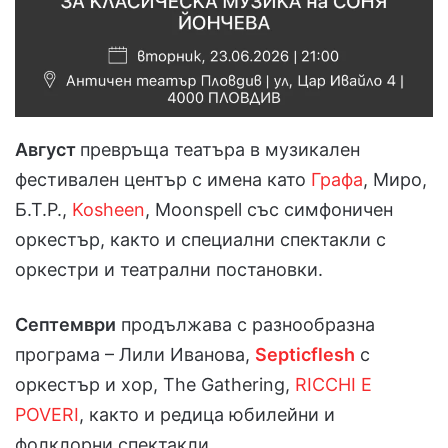
Август
превръща театъра в музикален
фестивален център с имена като
Графа
, Миро,
Б.Т.Р.,
Kosheen
, Moonspell със симфоничен
оркестър, както и специални спектакли с
оркестри и театрални постановки.
Септември
продължава с разнообразна
програма – Лили Иванова,
Septicflesh
с
оркестър и хор, The Gathering,
RICCHI E
POVERI
, както и редица юбилейни и
фолклорни спектакли.