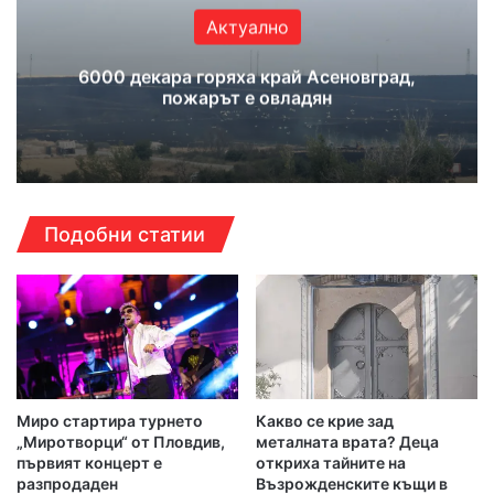
Актуално
6000 декара горяха край Асеновград,
пожарът е овладян
Подобни статии
Миро стартира турнето
Какво се крие зад
„Миротворци“ от Пловдив,
металната врата? Деца
първият концерт е
откриха тайните на
разпродаден
Възрожденските къщи в