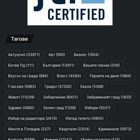
Тагове
Актуално
(33811)
Арт
(955)
Бизнес
(1654)
Ботев Пд
(111)
България
(13911)
Вашите писма
(206)
Вкусът на града
(994)
Власт
(4084)
Героите на деня
(1964)
Гласове
(5983)
Градът
(31292)
Евала
(1068)
Живот
(11039)
Забавление
(8401)
Забравеният град
(1825)
Здраве
(3890)
Зелен град
(1358)
Избори
(5021)
Избор на редактора
(2415)
Изпод тепето
(4900)
Имоти в Пловдив
(237)
Квартали
(2304)
Криминале
(5973)
Култура
(9789)
Мнения
(12142)
Моите отговори
(115)