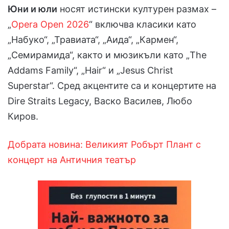
Юни и юли
носят истински културен размах –
„
Opera Open 2026
“ включва класики като
„Набуко“, „Травиата“, „Аида“, „Кармен“,
„Семирамида“, както и мюзикъли като „The
Addams Family“, „Hair“ и „Jesus Christ
Superstar“. Сред акцентите са и концертите на
Dire Straits Legacy, Васко Василев, Любо
Киров.
Добрата новина: Великият Робърт Плант с
концерт на Античния театър