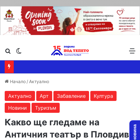
Търсене ...
Switch skin
М
Начало
/
Актуално
Актуално
Арт
Забавление
Култура
Новини
Туризъм
Какво ще гледаме на
Античния театър в Пловдив