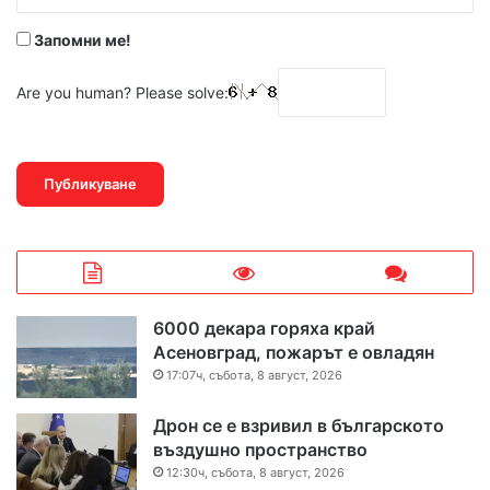
*
Запомни ме!
Are you human? Please solve:
6000 декара горяха край
Асеновград, пожарът е овладян
17:07ч, събота, 8 август, 2026
Дрон се е взривил в българското
въздушно пространство
12:30ч, събота, 8 август, 2026