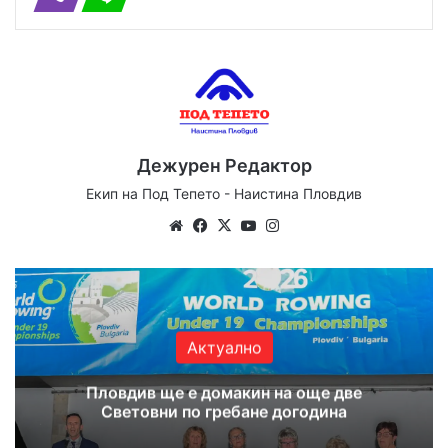
Дежурен Редактор
Екип на Под Тепето - Наистина Пловдив
Website
Facebook
X
YouTube
Instagram
Актуално
Пловдив ще е домакин на още две
Световни по гребане догодина