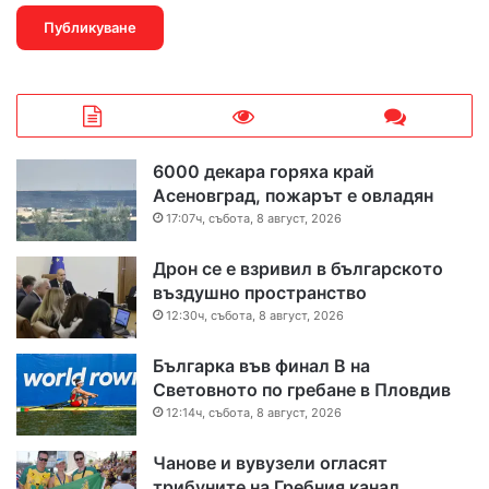
6000 декара горяха край
Асеновград, пожарът е овладян
17:07ч, събота, 8 август, 2026
Дрон се е взривил в българското
въздушно пространство
12:30ч, събота, 8 август, 2026
Българка във финал B на
Световното по гребане в Пловдив
12:14ч, събота, 8 август, 2026
Чанове и вувузели огласят
трибуните на Гребния канал