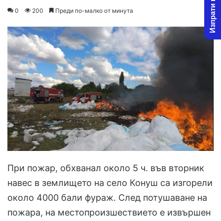
Изпрати новина
on
an
0
200
Преди по-малко от минута
X
email
При пожар, обхванал около 5 ч. във вторник
навес в землището на село Конуш са изгорели
около 4000 бали фураж. След потушаване на
пожара, на местопроизшествието е извършен