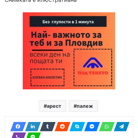
арест
палеж