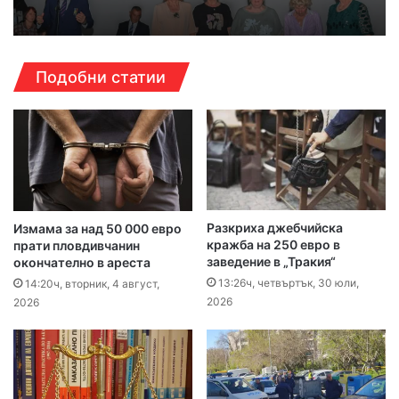
Подобни статии
Разкриха джебчийска
Измама за над 50 000 евро
кражба на 250 евро в
прати пловдивчанин
заведение в „Тракия“
окончателно в ареста
13:26ч, четвъртък, 30 юли,
14:20ч, вторник, 4 август,
2026
2026