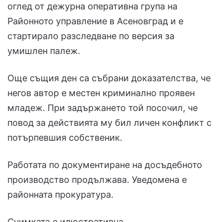
оглед от дежурна оперативна група на
Районното управление в Асеновград и е
стартирало разследване по версия за
умишлен палеж.
Още същия ден са събрани доказателства, че
негов автор е местен криминално проявен
младеж. При задържането той посочил, че
повод за действията му бил личен конфликт с
потърпевшия собственик.
Работата по документиране на досъдебното
производство продължава. Уведомена е
районната прокуратура.
Снимката е илюстративна