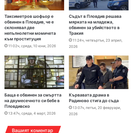
Таксиметров шофьор е
Съдът в Пловдив решава
обвинен в Пловдив, че е
мярката на младежа,
склонявал две
обвинен за убийството в
непълнолетни момичета
Тракия
към проституция
11:24ч, четвъртък, 23 април,
11:02ч, сряда, 10 юни, 2026
2026
Баща е обвинен за смъртта
Кървавата драма в
на двумесечното си бебе в
Радиново стига до съда
Пловдивско
13:07ч, петък, 20 февруари,
13:47ч, сряда, 4 март, 2026
2026
Вашият коментар