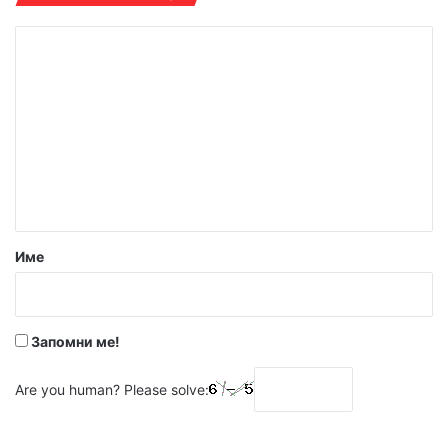
К
о
м
е
н
т
а
р
Име
:
*
Запомни ме!
Are you human? Please solve: