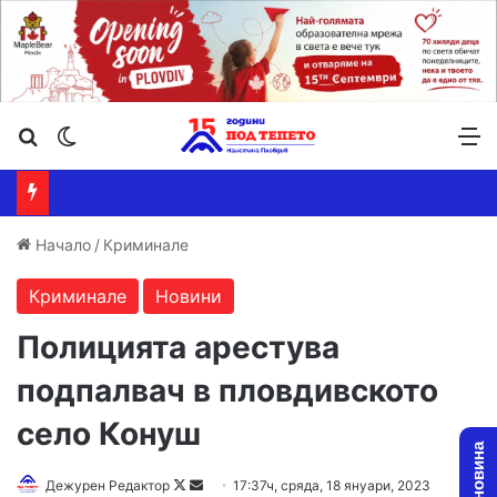
Търсене ...
Switch skin
М
Начало
/
Криминале
Криминале
Новини
Полицията арестува
подпалвач в пловдивското
село Конуш
Follow
Send
Дежурен Редактор
17:37ч, сряда, 18 януари, 2023