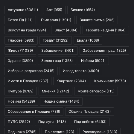
Актуално
(33811)
Арт
(955)
Бизнес
(1654)
Ботев Пд
(111)
България
(13911)
Вашите писма
(206)
Вкусът на града
(994)
Власт
(4084)
Героите на деня
(1964)
Гласове
(5983)
Градът
(31292)
Евала
(1068)
Живот
(11039)
Забавление
(8401)
Забравеният град
(1825)
Здраве
(3890)
Зелен град
(1358)
Избори
(5021)
Избор на редактора
(2415)
Изпод тепето
(4900)
Имоти в Пловдив
(237)
Квартали
(2304)
Криминале
(5973)
Култура
(9789)
Мнения
(12142)
Моите отговори
(115)
Новини
(54289)
Нощна смяна
(1484)
Образование в Пловдив
(736)
Община Пловдив
(2143)
ПУЛС
(2542)
Под лупа
(1613)
Под небето
(6493)
Под ножа
(2745)
По следите
(123)
Разследване
(1313)