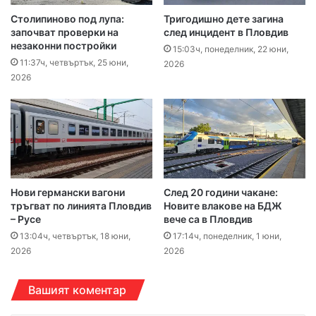
Столипиново под лупа:
Тригодишно дете загина
започват проверки на
след инцидент в Пловдив
незаконни постройки
15:03ч, понеделник, 22 юни,
11:37ч, четвъртък, 25 юни,
2026
2026
Нови германски вагони
След 20 години чакане:
тръгват по линията Пловдив
Новите влакове на БДЖ
– Русе
вече са в Пловдив
13:04ч, четвъртък, 18 юни,
17:14ч, понеделник, 1 юни,
2026
2026
Вашият коментар