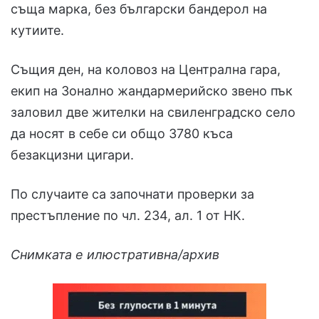
съща марка, без български бандерол на
кутиите.
Същия ден, на коловоз на Централна гара,
екип на Зонално жандармерийско звено пък
заловил две жителки на свиленградско село
да носят в себе си общо 3780 къса
безакцизни цигари.
По случаите са започнати проверки за
престъпление по чл. 234, ал. 1 от НК.
Снимката е илюстративна/архив