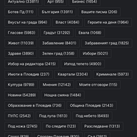
Актуално
(33811)
Арт
(955)
Бизнес
(1654)
Ботев Пд
(111)
България
(13911)
Вашите писма
(206)
Вкусът на града
(994)
Власт
(4084)
Героите на деня
(1964)
Гласове
(5983)
Градът
(31292)
Евала
(1068)
Живот
(11039)
Забавление
(8401)
Забравеният град
(1825)
Здраве
(3890)
Зелен град
(1358)
Избори
(5021)
Избор на редактора
(2415)
Изпод тепето
(4900)
Имоти в Пловдив
(237)
Квартали
(2304)
Криминале
(5973)
Култура
(9789)
Мнения
(12142)
Моите отговори
(115)
Новини
(54289)
Нощна смяна
(1484)
Образование в Пловдив
(736)
Община Пловдив
(2143)
ПУЛС
(2542)
Под лупа
(1613)
Под небето
(6493)
Под ножа
(2745)
По следите
(123)
Разследване
(1313)
Спорт
(829)
Спортен Пловдив
(820)
Съд
(2912)