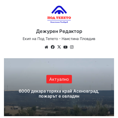
Дежурен Редактор
Екип на Под Тепето - Наистина Пловдив
Website
Facebook
X
YouTube
Instagram
Актуално
6000 декара горяха край Асеновград,
пожарът е овладян