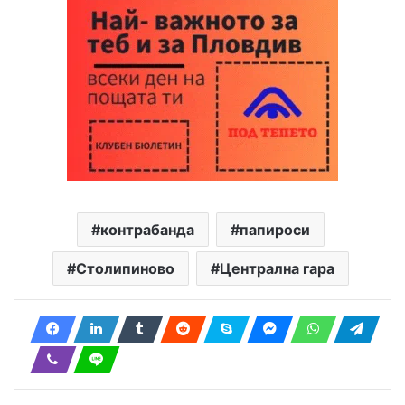
контрабанда
папироси
Столипиново
Централна гара