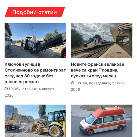
Подобни статии
Ключови улици в
Новите френски влакове
Столипиново се ремонтират
вече са край Пловдив,
след над 30 години без
пускат ги след месец
основен ремонт
10:04ч, понеделник, 27 юли,
10:06ч, вторник, 4 август,
2026
2026