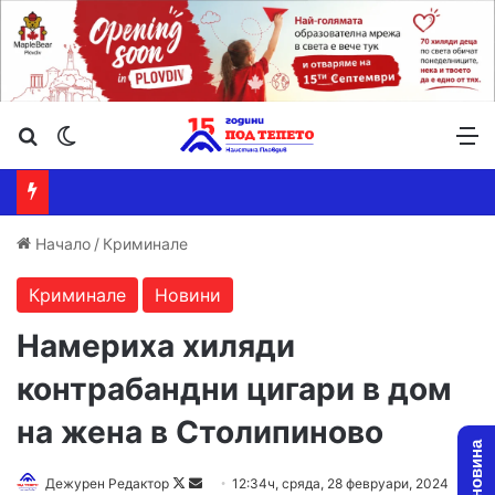
Търсене ...
Switch skin
М
Начало
/
Криминале
Криминале
Новини
Намериха хиляди
контрабандни цигари в дом
на жена в Столипиново
Follow
Send
Дежурен Редактор
12:34ч, сряда, 28 февруари, 2024