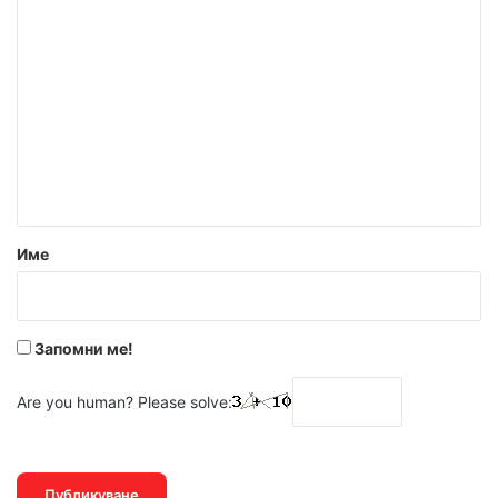
К
о
м
е
н
т
а
р
Име
:
*
Запомни ме!
Are you human? Please solve: