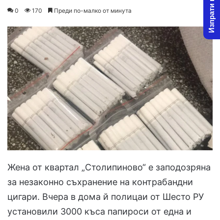
Изпрати новина
on
an
0
170
Преди по-малко от минута
X
email
Жена от квартал „Столипиново“ е заподозряна
за незаконно съхранение на контрабандни
цигари. Вчера в дома й полицаи от Шесто РУ
установили 3000 къса папироси от една и