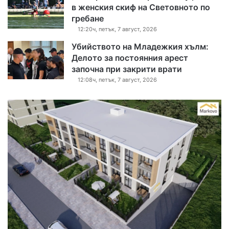
в женския скиф на Световното по
гребане
12:20ч, петък, 7 август, 2026
Убийството на Младежкия хълм:
Делото за постоянния арест
започна при закрити врати
12:08ч, петък, 7 август, 2026