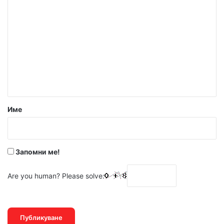
К
о
м
е
н
т
а
р
Име
:
*
Запомни ме!
Are you human? Please solve: