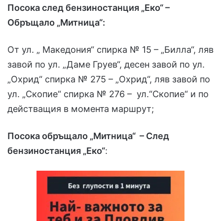
Посока след бензиностанция „Еко“ –
Обръщало „Митница“:
От ул. „ Македония“ спирка № 15 – „Билла“, ляв
завой по ул. „Даме Груев“, десен завой по ул.
„Охрид“ спирка № 275 – „Охрид“, ляв завой по
ул. „Скопие“ спирка № 276 – ул.“Скопие“ и по
действащия в момента маршрут;
Посока обръщало „Митница“ – След
бензиностанция „Еко“
: