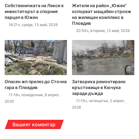
Собственичката на Лекси е
Жители на район „Южен“
инвеститорът в спорния
оспорват мащабен строеж
парцел в Южен
на жилищен комплекс в
Пловдив
16:21ч, сряда, 13 май, 2026
20:54ч, вторник, 12 май, 2026
Опасен жп прелез до Сточна
Затвориха ремонтирано
гара в Пловдив
кръстовище в Кючука
заради дъжда
11:19ч, понеделник, 6 април,
11:15ч, четвъртък, 2 април,
2026
2026
Вашият коментар