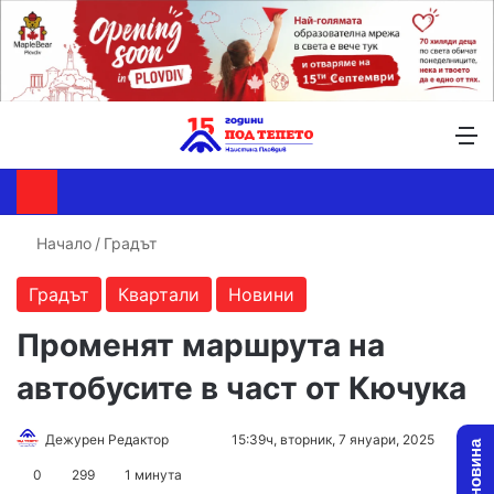
Търсене ...
Switch skin
М
Начало
/
Градът
Градът
Квартали
Новини
Променят маршрута на
автобусите в част от Кючука
Follow
Send
Дежурен Редактор
15:39ч, вторник, 7 януари, 2025
on
an
0
299
1 минута
X
email