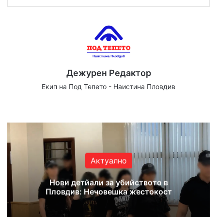
Дежурен Редактор
Екип на Под Тепето - Наистина Пловдив
Website
Facebook
X
YouTube
Instagram
Актуално
Нови детйали за убийството в
Пловдив: Нечовешка жестокост