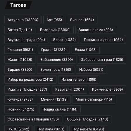
Тагове
Актуално
(33800)
Арт
(955)
Бизнес
(1654)
Ботев Пд
(111)
България
(13909)
Вашите писма
(206)
Вкусът на града
(994)
Власт
(4084)
Героите на деня
(1964)
Гласове
(5981)
Градът
(31284)
Евала
(1068)
Живот
(11036)
Забавление
(8399)
Забравеният град
(1825)
Здраве
(3890)
Зелен град
(1358)
Избори
(5021)
Избор на редактора
(2412)
Изпод тепето
(4899)
Имоти в Пловдив
(237)
Квартали
(2304)
Криминале
(5969)
Култура
(9788)
Мнения
(12139)
Моите отговори
(115)
Новини
(54275)
Нощна смяна
(1484)
Образование в Пловдив
(736)
Община Пловдив
(2143)
ПУЛС
(2542)
Под лупа
(1613)
Под небето
(6493)