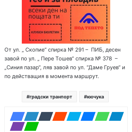
От ул. „ Скопие“ спирка № 291 – ПИБ, десен
завой по ул. „ Пере Тошев“ спирка № 378 –
„Синия пазар“, ляв завой по ул. “Даме Груев“ и
по действащия в момента маршрут.
градски транпорт
кючука