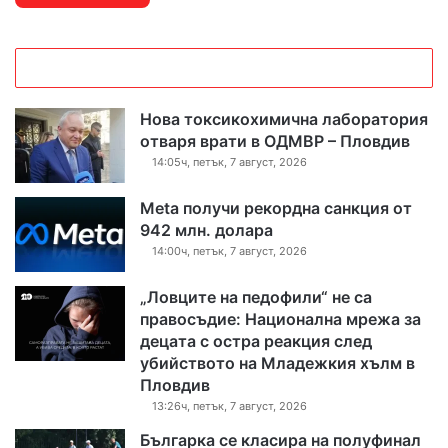
Нова токсикохимична лаборатория
отваря врати в ОДМВР – Пловдив
14:05ч, петък, 7 август, 2026
Meta получи рекордна санкция от
942 млн. долара
14:00ч, петък, 7 август, 2026
„Ловците на педофили“ не са
правосъдие: Национална мрежа за
децата с остра реакция след
убийството на Младежкия хълм в
Пловдив
13:26ч, петък, 7 август, 2026
Българка се класира на полуфинал