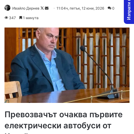
Изпрати новина
Follow
Send
Ивайло Дернев
11:04ч, петък, 12 юни, 2026
0
on
an
347
1 минута
X
email
Превозвачът очаква първите
електрически автобуси от