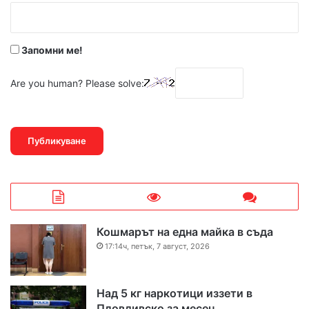
:
*
Запомни ме!
Are you human? Please solve:
Кошмарът на една майка в съда
17:14ч, петък, 7 август, 2026
Над 5 кг наркотици иззети в
Пловдивско за месец