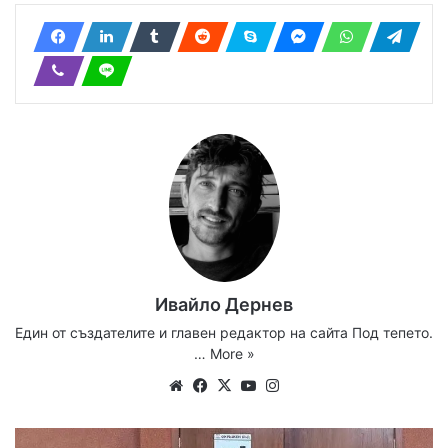
Ивайло Дернев
Един от създателите и главен редактор на сайта Под тепето.
…
More »
Website
Facebook
X
YouTube
Instagram