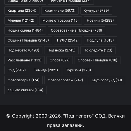
Изпод тепето
(4900)
Имоти в Пловдив
(237)
Квартали
(2304)
Криминале
(5973)
Култура
(9789)
Мнения
(12142)
Моите отговори
(115)
Новини
(54283)
Нощна смяна
(1484)
Образование в Пловдив
(736)
Община Пловдив
(2143)
ПУЛС
(2542)
Под лупа
(1613)
Под небето
(6493)
Под ножа
(2745)
По следите
(123)
Разследване
(1313)
Спорт
(827)
Спортен Пловдив
(818)
Съд
(2912)
Темида
(2821)
Туризъм
(323)
Фотогалерия
(174)
Фоторепортаж
(247)
Ъндърграунд
(89)
вашите снимки
(134)
© Copyright 2009-2026, "Под тепето" ООД. Всички
права запазени.