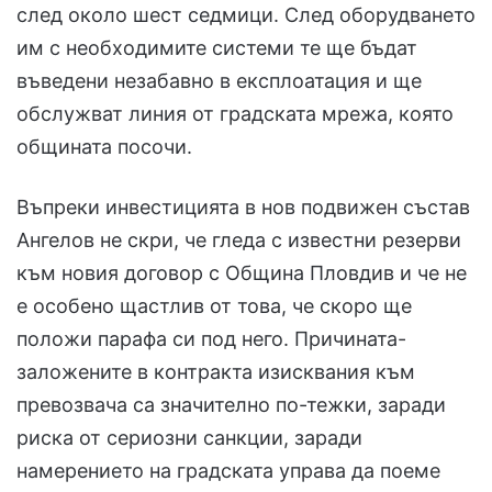
след около шест седмици. След оборудването
им с необходимите системи те ще бъдат
въведени незабавно в експлоатация и ще
обслужват линия от градската мрежа, която
общината посочи.
Въпреки инвестицията в нов подвижен състав
Ангелов не скри, че гледа с известни резерви
към новия договор с Община Пловдив и че не
е особено щастлив от това, че скоро ще
положи парафа си под него. Причината-
заложените в контракта изисквания към
превозвача са значително по-тежки, заради
риска от сериозни санкции, заради
намерението на градската управа да поеме