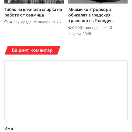
Табло на ключова спирка не
Мними контрольори
работи от седмица
обикалят в градския
транспорт в Пловдив
14:55ч, сряда, 15 януари, 2025
09:03ч, понеделник, 13
януари, 2025
Вашият коментар
К
о
м
е
н
т
а
р
Име