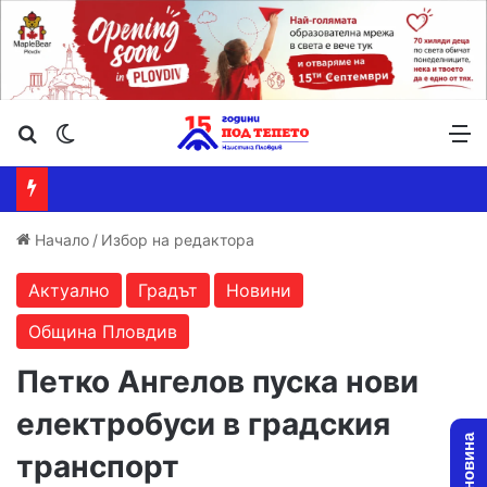
Търсене ...
Switch skin
М
Начало
/
Избор на редактора
Актуално
Градът
Новини
Община Пловдив
Петко Ангелов пуска нови
електробуси в градския
транспорт