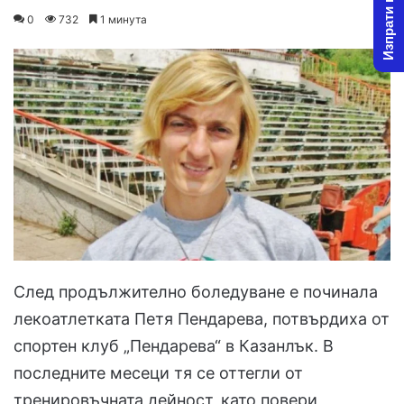
Изпрати новина
on
an
0
732
1 минута
X
email
След продължително боледуване е починала
лекоатлетката Петя Пендарева, потвърдиха от
спортен клуб „Пендарева“ в Казанлък. В
последните месеци тя се оттегли от
тренировъчната дейност, като повери