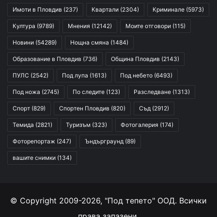
Имоти в Пловдив
(237)
Квартали
(2304)
Криминале
(5973)
Култура
(9789)
Мнения
(12142)
Моите отговори
(115)
Новини
(54289)
Нощна смяна
(1484)
Образование в Пловдив
(736)
Община Пловдив
(2143)
ПУЛС
(2542)
Под лупа
(1613)
Под небето
(6493)
Под ножа
(2745)
По следите
(123)
Разследване
(1313)
Спорт
(829)
Спортен Пловдив
(820)
Съд
(2912)
Темида
(2821)
Туризъм
(323)
Фотогалерия
(174)
Фоторепортаж
(247)
Ъндърграунд
(89)
вашите снимки
(134)
© Copyright 2009-2026, "Под тепето" ООД. Всички
права запазени.