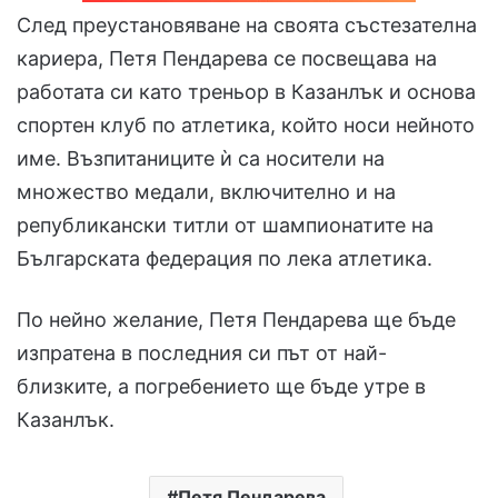
След преустановяване на своята състезателна
кариера, Петя Пендарева се посвещава на
работата си като треньор в Казанлък и основа
спортен клуб по атлетика, който носи нейното
име. Възпитаниците ѝ са носители на
множество медали, включително и на
републикански титли от шампионатите на
Българската федерация по лека атлетика.
По нейно желание, Петя Пендарева ще бъде
изпратена в последния си път от най-
близките, а погребението ще бъде утре в
Казанлък.
Петя Пендарева