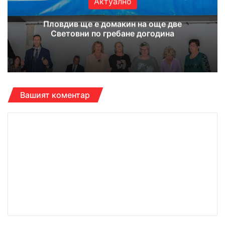
Актуално
Пловдив ще е домакин на още две
Световни по гребане догодина
Вашият коментар
К
о
м
е
н
т
а