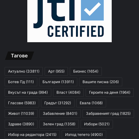
Тагове
Актуално
(33811)
Арт
(955)
Бизнес
(1654)
Ботев Пд
(111)
България
(13911)
Вашите писма
(206)
Вкусът на града
(994)
Власт
(4084)
Героите на деня
(1964)
Гласове
(5983)
Градът
(31292)
Евала
(1068)
Живот
(11039)
Забавление
(8401)
Забравеният град
(1825)
Здраве
(3890)
Зелен град
(1358)
Избори
(5021)
Избор на редактора
(2415)
Изпод тепето
(4900)