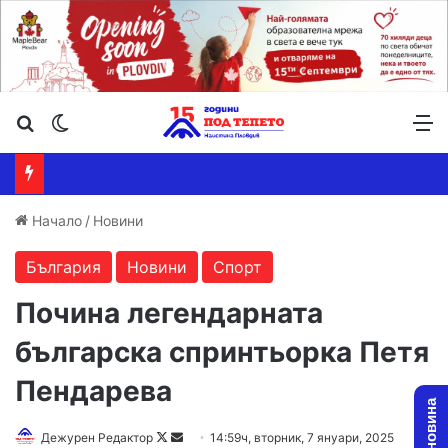
Търсене ...
Switch skin
М
Начало
/
Новини
България
Новини
Спорт
Почина легендарната
българска спринтьорка Петя
Пендарева
Follow
Send
Дежурен Редактор
14:59ч, вторник, 7 януари, 2025