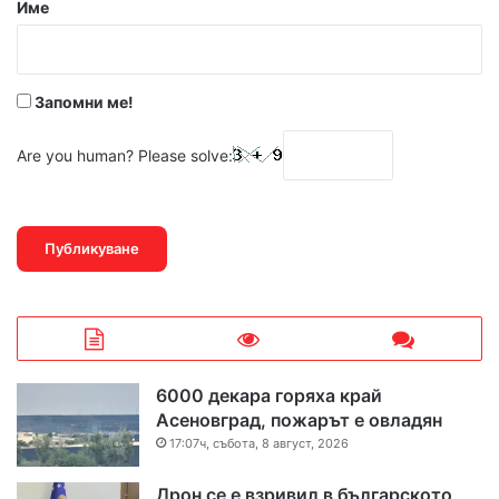
р
Име
:
*
Запомни ме!
Are you human? Please solve:
6000 декара горяха край
Асеновград, пожарът е овладян
17:07ч, събота, 8 август, 2026
Дрон се е взривил в българското