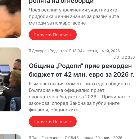
ролята на огнеборци
Чрез реални упражнения участниците
придобиха ценни знания за различните
методи за пожарогасене
Прочети Повече »
Дежурен Редактор
13:04ч, петък, 1 май, 2026
0
2 386
Община „Родопи“ прие рекорден
бюджет от 42 млн. евро за 2026 г.
Към настоящия момент нито една община в
България няма официално приет
окончателен бюджет за 2026 г. Причината е
законова: според Закона за публичните
финанси, общинските…
Прочети Повече »
Таня Грозданова
08:45ч, сряда, 29 април, 2026