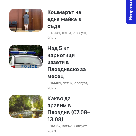
Изпрати новина
Кошмарът на
една майка в
съда
17:14ч, петък, 7 август,
2026
Над 5 кг
наркотици
иззети в
Пловдивско за
месец
16:38ч, петък, 7 август,
2026
Какво да
правим в
Пловдив (07.08–
13.08)
16:16ч, петък, 7 август,
2026