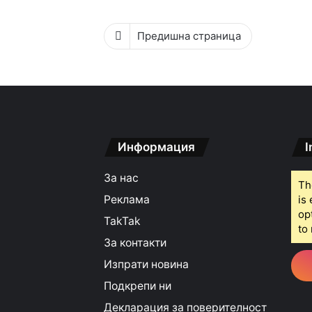
Предишна страница
Информация
I
За нас
Th
Реклама
is
op
TakTak
to 
За контакти
Изпрати новина
Подкрепи ни
Декларация за поверителност