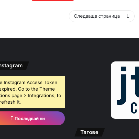
Следваща страница
nstagram
e Instagram Access Token
 expired, Go to the Theme
tions page > Integrations, to
refresh it.
Последвай ни
Тагове