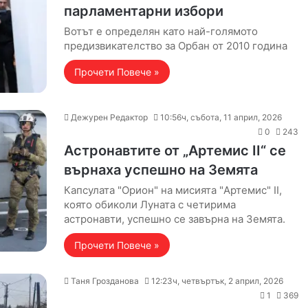
парламентарни избори
Вотът е определян като най-голямото
предизвикателство за Орбан от 2010 година
Прочети Повече »
Дежурен Редактор
10:56ч, събота, 11 април, 2026
0
243
Астронавтите от „Артемис II“ се
върнаха успешно на Земята
Капсулата "Орион" на мисията "Aртемис" II,
която обиколи Луната с четирима
астронавти, успешно се завърна на Земята.
Прочети Повече »
Таня Грозданова
12:23ч, четвъртък, 2 април, 2026
1
369