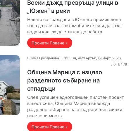
Всеки дъжд превръща улици в
„Южен“ в реки
Налага се граждани в Южната промишлена
зона да зарязват автомобилите си и да газят
вода и кал, за да стигнат до работа
Прочети Повече »
Таня Грозданова
13:30ч, четвъртък, 19 март, 2026
0
178
Община Марица с изцяло
разделното събиране на
отпадъци
След успешен едногодишен пилотен проект
в шест села, Община Марица въвежда
разделно събиране на отпадъци във всички
населени места
Прочети Повече »