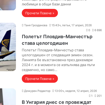
любимци в общи бази данни
Прочети Повече »
Таня Грозданова
15:43ч, петък, 17 април, 2026
0
6 696
Полетът Пловдив–Манчестър
става целогодишен
Полетът Пловдив–Манчестър става
целогодишен от следващия зимен сезон.
Линията бе възстановена през декември
2024 г. и в момента се изпълнява два пъти
седмично, но само…
Прочети Повече »
Дежурен Редактор
13:00ч, неделя, 12 април, 2026
1
201
В Унгария днес се провеждат