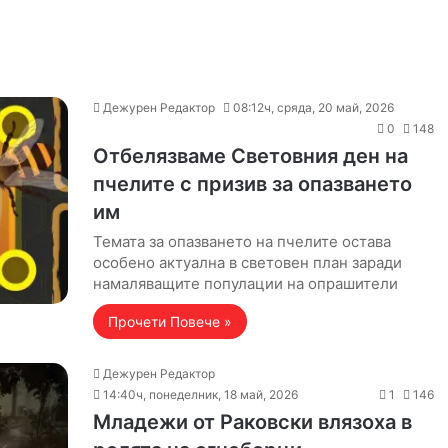
Дежурен Редактор
08:12ч, сряда, 20 май, 2026
0
148
Отбелязваме Световния ден на
пчелите с призив за опазването
им
Темата за опазването на пчелите остава
особено актуална в световен план заради
намаляващите популации на опрашители
Прочети Повече »
Дежурен Редактор
14:40ч, понеделник, 18 май, 2026
1
146
Младежи от Раковски влязоха в