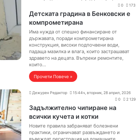
0
173
Детската градина в Бенковски е
компрометирана
Има нужда от спешно финансиране от
държавата, поради компрометирана
конструкция, високи подпочвени води,
падаща мазилка и влага, които застрашават
здравето на децата. Въпреки ремонтите,
които…
Прочети Повече »
Дежурен Редактор
15:44ч, вторник, 28 април, 2026
0
2 129
Задължително чипиране на
всички кучета и котки
Новите правила забраняват болезнени
практики, ограничават развъждането и
въвеждат регистрация на домашните