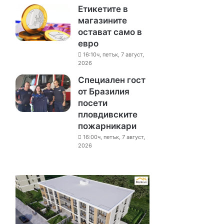
Етикетите в
магазините
остават само в
евро
16:10ч, петък, 7 август,
2026
Специален гост
от Бразилия
посети
пловдивските
пожарникари
16:00ч, петък, 7 август,
2026