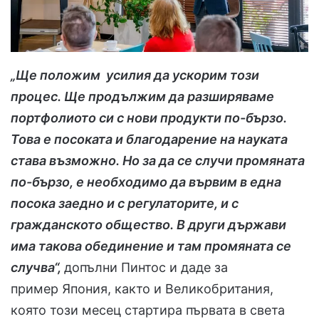
„Ще положим усилия да ускорим този
процес. Ще продължим да разширяваме
портфолиото си с нови продукти по-бързо.
Това е посоката и благодарение на науката
става възможно. Но за да се случи промяната
по-бързо, е необходимо да вървим в една
посока заедно и с регулаторите, и с
гражданското общество. В други държави
има такова обединение и там промяната се
случва“,
допълни Пинтос и даде за
пример Япония, както и Великобритания,
която този месец стартира първата в света