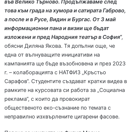
във Велико Търново. Продължаваме след
това към града на хумора и сатирата Габрово,
а после и в Русе, Видин и Бургас. От 3 май
информационни пана и визии ще бъдат
изложени и пред Народния театър в София“
,
обясни Диляна Якова. Тя допълни още, че
една от вълнуващите инициативи на
кампанията ще бъде възобновена и през 2023
г. – колаборацията с НАТФИЗ „Кръстьо
Сарафов“. Студентите създават кратки видеа в
рамките на курсовата си работа за „Социална
реклама“, с които да провокират
общественото еко-съзнание по темата с
неправилно изхвърлените цигарени фасове.