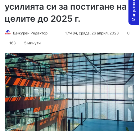
Изпрати новина
усилията си за постигане на
целите до 2025 г.
Follow
Send
Дежурен Редактор
17:48ч, сряда, 26 април, 2023
0
on
an
163
5 минути
X
email