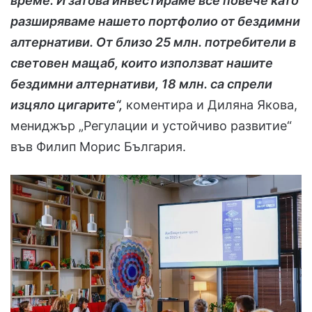
време. И затова инвестираме все повече като
разширяваме нашето портфолио от бездимни
алтернативи. От близо 25 млн. потребители в
световен мащаб, които използват нашите
бездимни алтернативи, 18 млн. са спрели
изцяло цигарите“,
коментира и Диляна Якова,
мениджър „Регулации и устойчиво развитие“
във Филип Морис България.