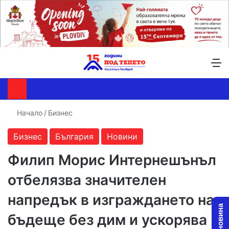
Търсене ...
Switch skin
М
Начало
/
Бизнес
Бизнес
България
Новини
Филип Морис Интернешънъл
отбелязва значителен
напредък в изграждането на
бъдеще без дим и ускорява