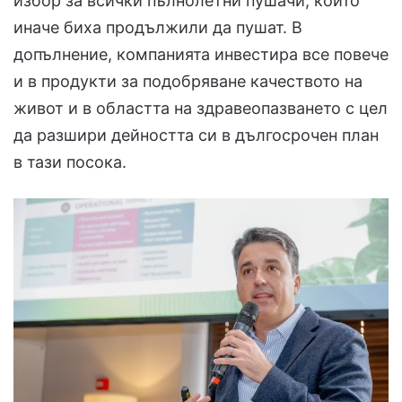
избор за всички пълнолетни пушачи, които
иначе биха продължили да пушат. В
допълнение, компанията инвестира все повече
и в продукти за подобряване качеството на
живот и в областта на здравеопазването с цел
да разшири дейността си в дългосрочен план
в тази посока.