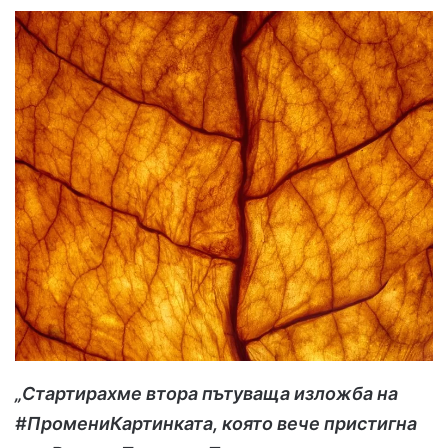
„Стартирахме втора пътуваща изложба на
#ПромениКартинката, която вече пристигна