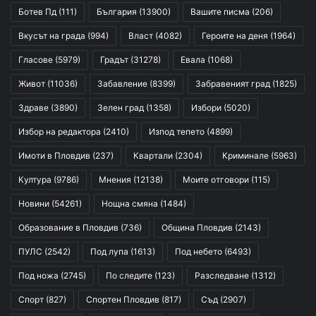
Ботев Пд
(111)
България
(13900)
Вашите писма
(206)
Вкусът на града
(994)
Власт
(4082)
Героите на деня
(1964)
Гласове
(5979)
Градът
(31278)
Евала
(1068)
Живот
(11036)
Забавление
(8399)
Забравеният град
(1825)
Здраве
(3890)
Зелен град
(1358)
Избори
(5020)
Избор на редактора
(2410)
Изпод тепето
(4899)
Имоти в Пловдив
(237)
Квартали
(2304)
Криминале
(5963)
Култура
(9786)
Мнения
(12138)
Моите отговори
(115)
Новини
(54261)
Нощна смяна
(1484)
Образование в Пловдив
(736)
Община Пловдив
(2143)
ПУЛС
(2542)
Под лупа
(1613)
Под небето
(6493)
Под ножа
(2745)
По следите
(123)
Разследване
(1312)
Спорт
(827)
Спортен Пловдив
(817)
Съд
(2907)