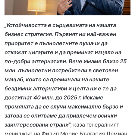
„Устойчивостта е сърцевината на нашата
бизнес стратегия. Първият ни най-важен
приоритет е пълнолетните пушачи да
откажат цигарите и да преминат изцяло на
по-добри алтернативи. Вече имаме близо 25
млн. пълнолетни потребители в световен
мащаб, които са преминали на нашите
бездимни алтернативи и целта ни е те да
достигнат 40 млн. до 2025 г. Искаме
промяната да се случи максимално бързо и
затова се опитваме да привлечем всички
заинтересовани страни“
,
каза генералният
мениджър на Филип Морис България Демиан