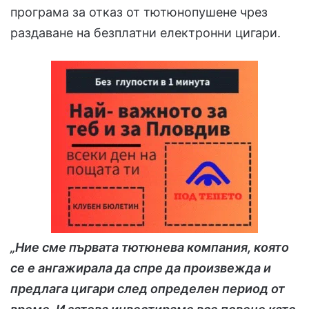
програма за отказ от тютюнопушене чрез
раздаване на безплатни електронни цигари.
„Ние сме първата тютюнева компания, която
се е ангажирала да спре да произвежда и
предлага цигари след определен период от