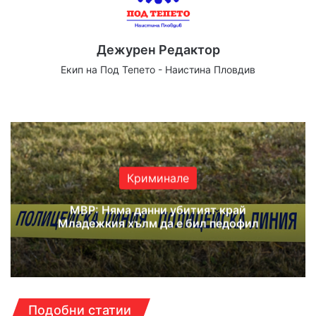
Дежурен Редактор
Екип на Под Тепето - Наистина Пловдив
Website
Facebook
X
YouTube
Instagram
Криминале
МВР: Няма данни убитият край
Младежкия хълм да е бил педофил
Подобни статии