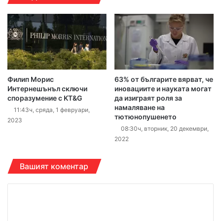
Филип Морис
63% от българите вярват, че
Интернешънъл сключи
иновациите и науката могат
споразумение с KT&G
да изиграят роля за
намаляване на
11:43ч, сряда, 1 февруари,
тютюнопушенето
2023
08:30ч, вторник, 20 декември,
2022
Вашият коментар
К
о
м