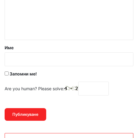
е
н
т
а
р
Име
:
*
Запомни ме!
Are you human? Please solve: