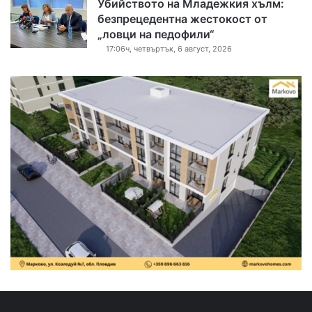
Убийството на Младежкия хълм:
безпрецедентна жестокост от
„ловци на педофили“
17:06ч, четвъртък, 6 август, 2026