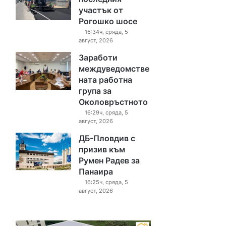
участък от
Рогошко шосе
16:34ч, сряда, 5
август, 2026
Заработи
междуведомстве
ната работна
група за
Околовръстното
16:29ч, сряда, 5
август, 2026
ДБ-Пловдив с
призив към
Румен Радев за
Панаира
16:25ч, сряда, 5
август, 2026