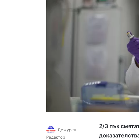
2/3 пък смята
Дежурен
доказателства
Follow
Send
Редактор