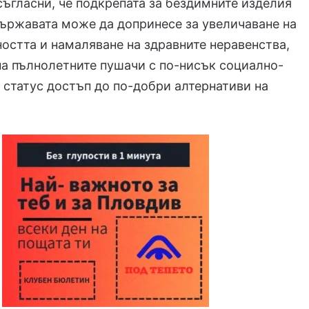
съгласни, че подкрепата за бездимните изделия
държавата може да допринесе за увеличаване на
остта и намаляване на здравните неравенства,
на пълнолетните пушачи с по-нисък социално-
статус достъп до по-добри алтернативи на