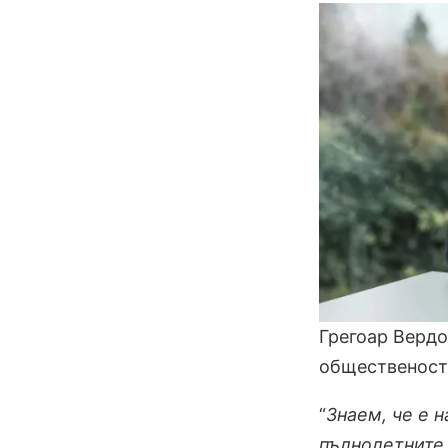
Грегоар Вердо
общественост
“
Знаем, че е 
пълнолетните 