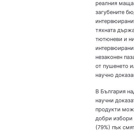
реалния мащаб
загубените бю
интервюиранит
тяхната държа
тютюневи и ни
интервюирани 
незаконен паз
от пушенето и
научно доказа
В България на
научни доказа
продукти може
добри избори 
(79%) пък смя