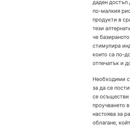
даден достъп 
по-малкия рис
продукти в ср
тези алтернат
че базираното
стимулира инд
които са по-д
отпечатък и д
Необходими са
за да се пост
се осъществи 
проучването в
настоява за р
облагане, кой