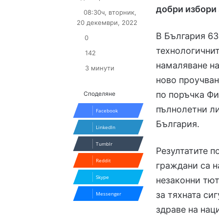
on
an
добри избори 
08:30ч, вторник,
X
email
20 декември, 2022
В България 63
0
технологичнит
142
намаляване на
3 минути
ново проучван
по поръчка Ф
Споделяне
пълнолетни ли
Facebook
България.
LinkedIn
Tumblr
Резултатите п
Reddit
граждани са н
Skype
незаконни тют
за тяхната си
Messenger
здраве на нац