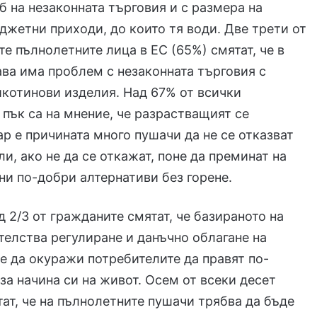
 на незаконната търговия и с размера на
джетни приходи, до които тя води. Две трети от
е пълнолетните лица в ЕС (65%) смятат, че в
ва има проблем с незаконната търговия с
котинови изделия. Над 67% от всички
пък са на мнение, че разрастващият се
ар е причината много пушачи да не се отказват
ли, ако не да се откажат, поне да преминат на
ни по-добри алтернативи без горене.
д 2/3 от гражданите смятат, че базираното на
телства регулиране и данъчно облагане на
 да окуражи потребителите да правят по-
за начина си на живот. Осем от всеки десет
тат, че на пълнолетните пушачи трябва да бъде