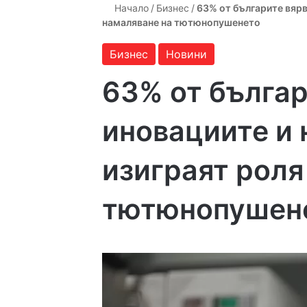
Начало
/
Бизнес
/
63% от българите вярва
намаляване на тютюнопушенето
Бизнес
Новини
63% от българ
иновациите и 
изиграят роля
тютюнопушен