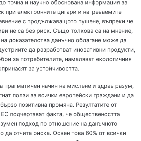
до точна и научно обоснована информация за
к при електронните цигари и нагреваемите
авнение с продължаващото пушене, въпреки че
иви не са без риск. Също толкова са на мнение,
 на доказателства данъчно облагане може да
устриите да разработват иновативни продукти,
обри за потребителите, намаляват екологичния
опринасят за устойчивостта.
 прагматичен начин на мислене и здрав разум,
игнат ползи за всички европейски граждани и да
бързо позитивна промяна. Резултатите от
 ЕС подчертават факта, че обществеността
азумен подход по отношение на данъчното
то да отчита риска. Освен това 60% от всички