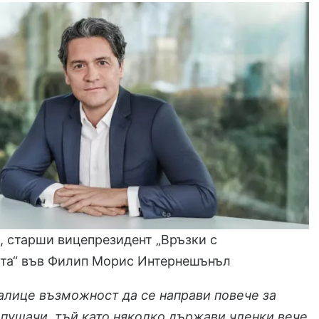
, старши вицепрезидент „Връзки с
та“ във Филип Морис Интернешънъл
налице възможност да се направи повече за
пушачи, тъй като няколко държави членки вече