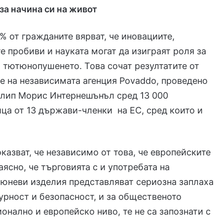
за начина си на живот
% от гражданите вярват, че иновациите,
е пробиви и науката могат да изиграят роля за
 тютюнопушенето. Това сочат резултатите от
е на независимата агенция Povaddo, проведено
илип Морис Интернешънъл сред 13 000
ца от 13 държави-членки на ЕС, сред които и
оказват, че независимо от това, че европейските
аясно, че търговията с и употребата на
юневи изделия представляват сериозна заплаха
гурност и безопасност, и за общественото
ионално и европейско ниво, те не са запознати с