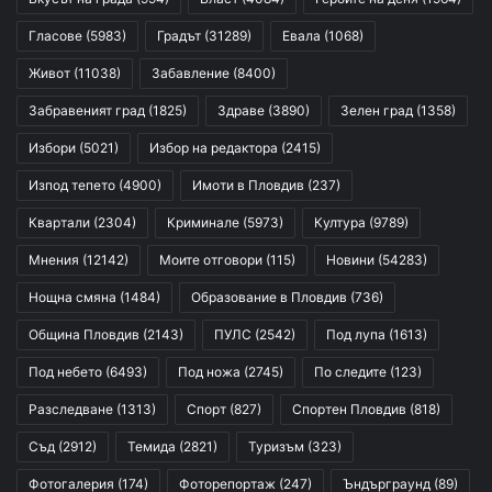
Гласове
(5983)
Градът
(31289)
Евала
(1068)
Живот
(11038)
Забавление
(8400)
Забравеният град
(1825)
Здраве
(3890)
Зелен град
(1358)
Избори
(5021)
Избор на редактора
(2415)
Изпод тепето
(4900)
Имоти в Пловдив
(237)
Квартали
(2304)
Криминале
(5973)
Култура
(9789)
Мнения
(12142)
Моите отговори
(115)
Новини
(54283)
Нощна смяна
(1484)
Образование в Пловдив
(736)
Община Пловдив
(2143)
ПУЛС
(2542)
Под лупа
(1613)
Под небето
(6493)
Под ножа
(2745)
По следите
(123)
Разследване
(1313)
Спорт
(827)
Спортен Пловдив
(818)
Съд
(2912)
Темида
(2821)
Туризъм
(323)
Фотогалерия
(174)
Фоторепортаж
(247)
Ъндърграунд
(89)