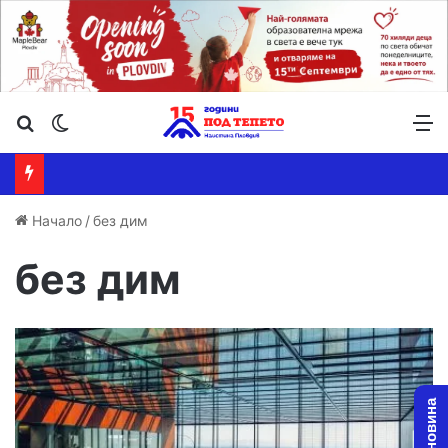
Търсене ...
Switch skin
М
Начало
/
без дим
без дим