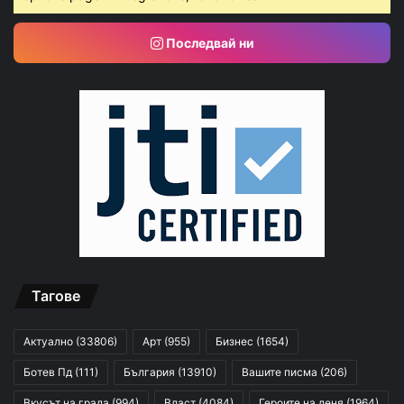
Последвай ни
Тагове
Актуално
(33806)
Арт
(955)
Бизнес
(1654)
Ботев Пд
(111)
България
(13910)
Вашите писма
(206)
Вкусът на града
(994)
Власт
(4084)
Героите на деня
(1964)