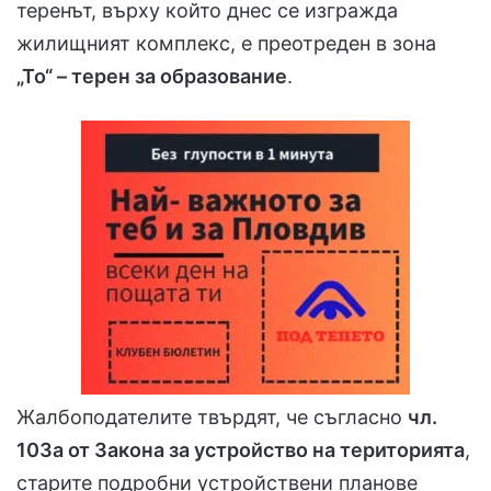
теренът, върху който днес се изгражда
жилищният комплекс, е преотреден в зона
„То“ – терен за образование
.
Жалбоподателите твърдят, че съгласно
чл.
103а от Закона за устройство на територията
,
старите подробни устройствени планове