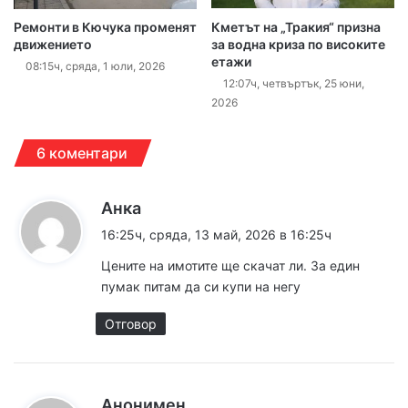
Ремонти в Кючука променят
Кметът на „Тракия“ призна
движението
за водна криза по високите
етажи
08:15ч, сряда, 1 юли, 2026
12:07ч, четвъртък, 25 юни,
2026
6 коментари
к
Анка
а
16:25ч, сряда, 13 май, 2026 в 16:25ч
з
Цените на имотите ще скачат ли. За един
а
пумак питам да си купи на негу
:
Отговор
к
Анонимен