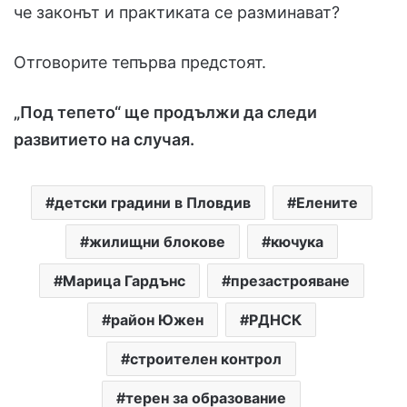
че законът и практиката се разминават?
Отговорите тепърва предстоят.
„Под тепето“ ще продължи да следи
развитието на случая.
детски градини в Пловдив
Елените
жилищни блокове
кючука
Марица Гардънс
презастрояване
район Южен
РДНСК
строителен контрол
терен за образование