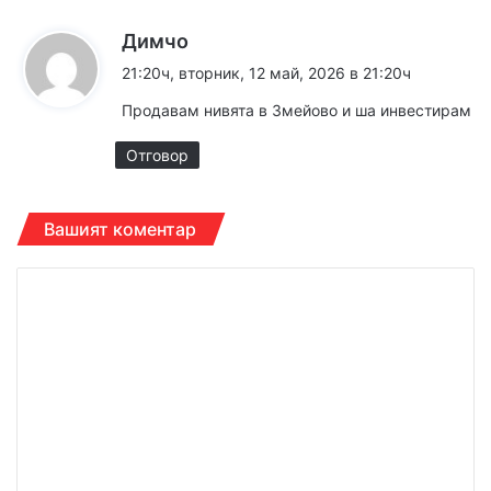
к
Димчо
а
21:20ч, вторник, 12 май, 2026 в 21:20ч
з
Продавам нивята в Змейово и ша инвестирам
а
:
Отговор
Вашият коментар
К
о
м
е
н
т
а