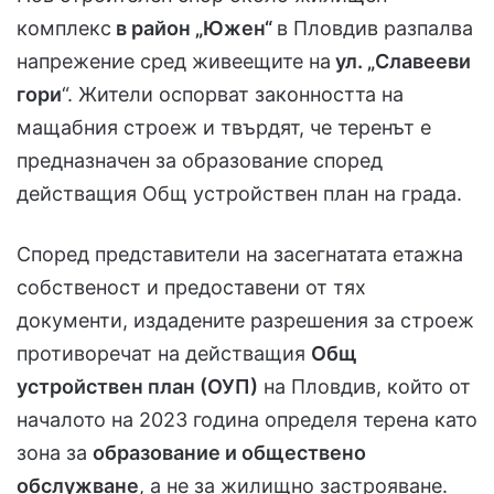
комплекс
в район „Южен“
в Пловдив разпалва
напрежение сред живеещите на
ул. „Славееви
гори
“. Жители оспорват законността на
мащабния строеж и твърдят, че теренът е
предназначен за образование според
действащия Общ устройствен план на града.
Според представители на засегнатата етажна
собственост и предоставени от тях
документи, издадените разрешения за строеж
противоречат на действащия
Общ
устройствен план (ОУП)
на Пловдив, който от
началото на 2023 година определя терена като
зона за
образование и обществено
обслужване
, а не за жилищно застрояване.