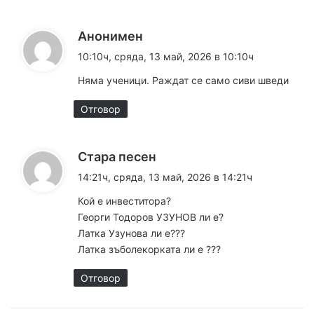
к
Анонимен
а
10:10ч, сряда, 13 май, 2026 в 10:10ч
з
Няма ученици. Раждат се само сиви шведи
а
:
Отговор
к
Стара песен
а
14:21ч, сряда, 13 май, 2026 в 14:21ч
з
Кой е инвеститора?
а
Георги Тодоров УЗУНОВ ли е?
:
Латка Узунова ли е???
Латка зъболекорката ли е ???
Отговор