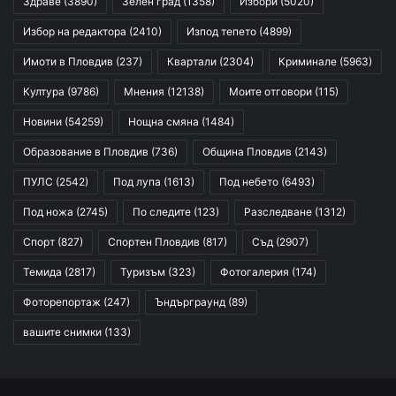
Здраве
(3890)
Зелен град
(1358)
Избори
(5020)
Избор на редактора
(2410)
Изпод тепето
(4899)
Имоти в Пловдив
(237)
Квартали
(2304)
Криминале
(5963)
Култура
(9786)
Мнения
(12138)
Моите отговори
(115)
Новини
(54259)
Нощна смяна
(1484)
Образование в Пловдив
(736)
Община Пловдив
(2143)
ПУЛС
(2542)
Под лупа
(1613)
Под небето
(6493)
Под ножа
(2745)
По следите
(123)
Разследване
(1312)
Спорт
(827)
Спортен Пловдив
(817)
Съд
(2907)
Темида
(2817)
Туризъм
(323)
Фотогалерия
(174)
Фоторепортаж
(247)
Ъндърграунд
(89)
вашите снимки
(133)