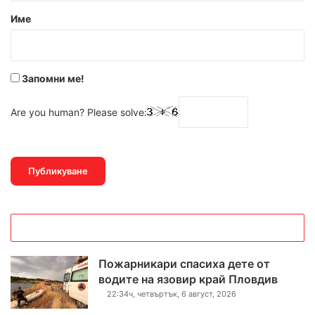
р
Име
:
*
Запомни ме!
Are you human? Please solve:
Пожарникари спасиха дете от
водите на язовир край Пловдив
22:34ч, четвъртък, 6 август, 2026