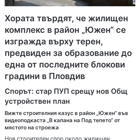
Хората твърдят, че жилищен
комплекс в район „Южен“ се
изгражда върху терен,
предвиден за образование до
една от последните блокови
градини в Пловдив
Спорът: стар ПУП срещу нов Общ
устройствен план
Вижте строителния казус в район „Южен“ във
видеоподкаста „В капана на Под тепето“ от
мястото на строежа
Нов строителен спор около жилищен