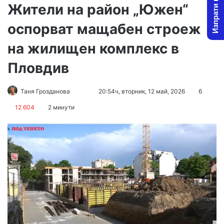
Изпрати новина
Жители на район „Южен“
оспорват мащабен строеж
на жилищен комплекс в
Пловдив
Follow
Send
Таня Грозданова
20:54ч, вторник, 12 май, 2026
6
on
an
12 604
2 минути
X
email