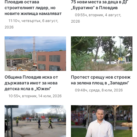
Пловдив остава
75 нови места за деца в ДГ
строителният лидер, но
„Буратино“ в Пловдив
новите жилища намаляват
09:55ч, вторник, 4 август,
11:10ч, четвъртък, 6 август,
2026
2026
Община Пловдив иска от
Протест срещу нов строеж
държавата имот за нова
на зелена площ в „Западен“
детска ясла в „Южен“
09:48ч, сряда, 8 юли, 2026
10:55ч, вторник, 14 юли, 2026