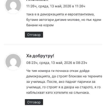
а
11:26ч, сряда, 13 май, 2026 в 11:26ч
з
така е в деморкацията и евроатлантизма,
а
бутаме автогари дигаме молове, но пък ядем
:
банани на корем
Отговор
к
Ха добрутру!
а
08:23ч, сряда, 13 май, 2026 в 08:23ч
з
Че тия номера ги почнаха откак дойде
а
демокрацията, да строят блокове на терените
:
за училища. После, ако паднат парички за
училище, го строят я в двора на старото, я го
наблъскват като хотелите на слънчака.
Отговор