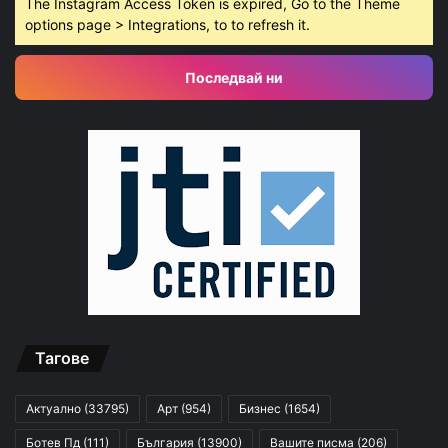
The Instagram Access Token is expired, Go to the Theme
options page > Integrations, to to refresh it.
Последвай ни
Тагове
Актуално
(33795)
Арт
(954)
Бизнес
(1654)
Ботев Пд
(111)
България
(13900)
Вашите писма
(206)