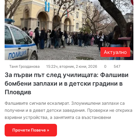
Актуално
Таня Грозданова
15:22ч, вторник, 2 юни, 2026
0
547
За първи път след училищата: Фалшиви
бомбени заплахи и в детски градини в
Пловдив
Фалшивите сигнали ескалират. Злоумишлени заплахи са
получени и в девет детски заведения. Проверки не откриха
взривни устройства, а занятията са възстановени
Прочети Повече »