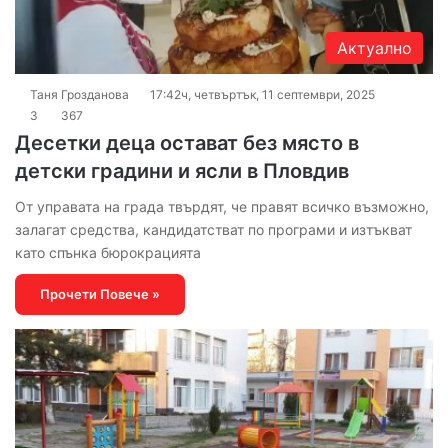
Актуално
Таня Грозданова
17:42ч, четвъртък, 11 септември, 2025
3
367
Десетки деца остават без място в
детски градини и ясли в Пловдив
От управата на града твърдят, че правят всичко възможно,
залагат средства, кандидатстват по програми и изтъкват
като спънка бюрокрацията
Прочети Повече »