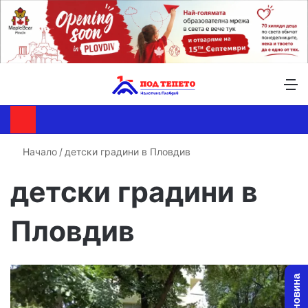
Търсене ...
Switch skin
М
Начало
/
детски градини в Пловдив
детски градини в
Пловдив