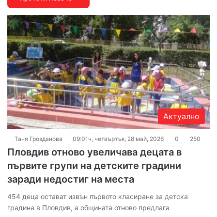
Актуално
Таня Грозданова
09:01ч, четвъртък, 28 май, 2026
0
250
Пловдив отново увеличава децата в
първите групи на детските градини
заради недостиг на места
454 деца остават извън първото класиране за детска
градина в Пловдив, а общината отново предлага