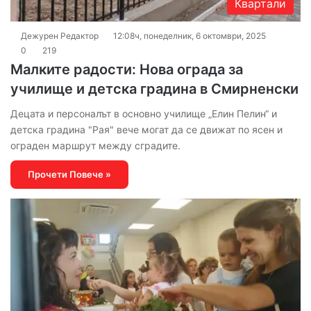
Квартали
Дежурен Редактор
12:08ч, понеделник, 6 октомври, 2025
0
219
Малките радости: Нова ограда за
училище и детска градина в Смирненски
Децата и персоналът в основно училище „Елин Пелин“ и
детска градина "Рая" вече могат да се движат по ясен и
ограден маршрут между сградите.
Прочети Повече »