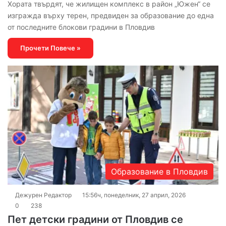
Хората твърдят, че жилищен комплекс в район „Южен“ се
изгражда върху терен, предвиден за образование до една
от последните блокови градини в Пловдив
Прочети Повече »
Образование в Пловдив
Дежурен Редактор
15:56ч, понеделник, 27 април, 2026
0
238
Пет детски градини от Пловдив се