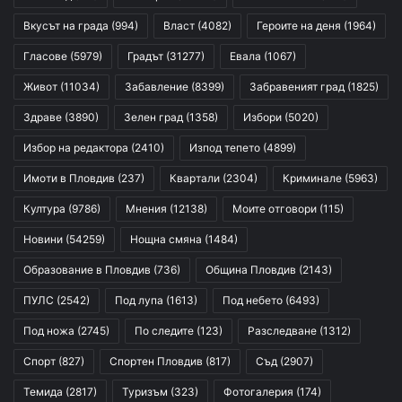
Вкусът на града
(994)
Власт
(4082)
Героите на деня
(1964)
Гласове
(5979)
Градът
(31277)
Евала
(1067)
Живот
(11034)
Забавление
(8399)
Забравеният град
(1825)
Здраве
(3890)
Зелен град
(1358)
Избори
(5020)
Избор на редактора
(2410)
Изпод тепето
(4899)
Имоти в Пловдив
(237)
Квартали
(2304)
Криминале
(5963)
Култура
(9786)
Мнения
(12138)
Моите отговори
(115)
Новини
(54259)
Нощна смяна
(1484)
Образование в Пловдив
(736)
Община Пловдив
(2143)
ПУЛС
(2542)
Под лупа
(1613)
Под небето
(6493)
Под ножа
(2745)
По следите
(123)
Разследване
(1312)
Спорт
(827)
Спортен Пловдив
(817)
Съд
(2907)
Темида
(2817)
Туризъм
(323)
Фотогалерия
(174)