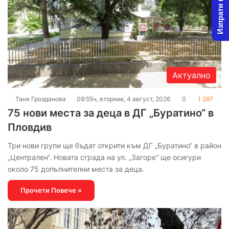
Изпрати новина
Актуално
Таня Грозданова
09:55ч, вторник, 4 август, 2026
0
1 297
75 нови места за деца в ДГ „Буратино“ в
Пловдив
Три нови групи ще бъдат открити към ДГ „Буратино“ в район
„Централен“. Новата сграда на ул. „Загоре“ ще осигури
около 75 допълнителни места за деца.
Прочети Повече »