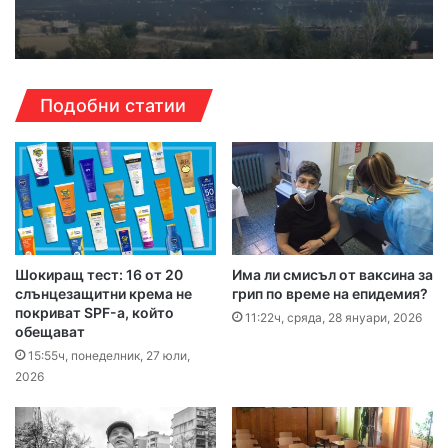
Подобни статии
Шокиращ тест: 16 от 20
Има ли смисъл от ваксина за
слънцезащитни крема не
грип по време на епидемия?
покриват SPF-а, който
11:22ч, сряда, 28 януари, 2026
обещават
15:55ч, понеделник, 27 юли,
2026