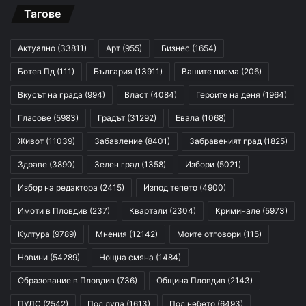
Тагове
Актуално
(33811)
Арт
(955)
Бизнес
(1654)
Ботев Пд
(111)
България
(13911)
Вашите писма
(206)
Вкусът на града
(994)
Власт
(4084)
Героите на деня
(1964)
Гласове
(5983)
Градът
(31292)
Евала
(1068)
Живот
(11039)
Забавление
(8401)
Забравеният град
(1825)
Здраве
(3890)
Зелен град
(1358)
Избори
(5021)
Избор на редактора
(2415)
Изпод тепето
(4900)
Имоти в Пловдив
(237)
Квартали
(2304)
Криминале
(5973)
Култура
(9789)
Мнения
(12142)
Моите отговори
(115)
Новини
(54289)
Нощна смяна
(1484)
Образование в Пловдив
(736)
Община Пловдив
(2143)
ПУЛС
(2542)
Под лупа
(1613)
Под небето
(6493)