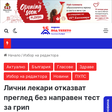
Търсене ...
Switch skin
М
Начало
/
Избор на редактора
Актуално
България
Гласове
Здраве
Избор на редактора
Новини
ПУЛС
Лични лекари отказват
преглед без направен тест
за грип