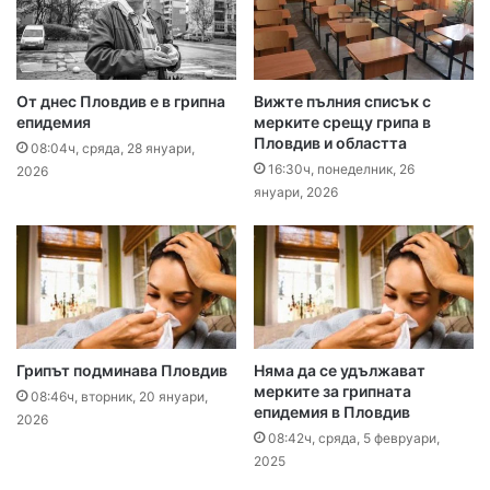
От днес Пловдив е в грипна
Вижте пълния списък с
епидемия
мерките срещу грипа в
Пловдив и областта
08:04ч, сряда, 28 януари,
16:30ч, понеделник, 26
2026
януари, 2026
Грипът подминава Пловдив
Няма да се удължават
мерките за грипната
08:46ч, вторник, 20 януари,
епидемия в Пловдив
2026
08:42ч, сряда, 5 февруари,
2025