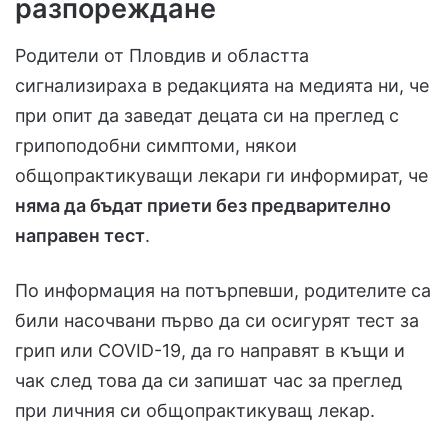
разпореждане
Родители от Пловдив и областта
сигнализираха в редакцията на медията ни, че
при опит да заведат децата си на преглед с
грипоподобни симптоми, някои
общопрактикуващи лекари ги информират, че
няма да бъдат приети без предварително
направен тест
.
По информация на потърпевши, родителите са
били насочвани първо да си осигурят тест за
грип или COVID-19, да го направят в къщи и
чак след това да си запишат час за преглед
при личния си общопрактикуващ лекар.