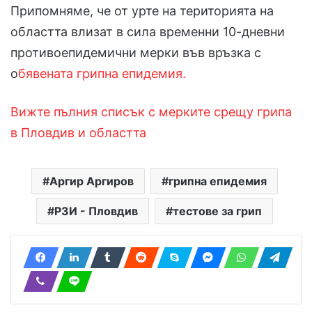
Припомняме, че от урте на територията на
областта влизат в сила временни 10-дневни
противоепидемични мерки във връзка с
о
бявената грипна епидемия.
Вижте пълния списък с мерките срещу грипа
в Пловдив и областта
Аргир Аргиров
грипна епидемия
РЗИ - Пловдив
тестове за грип