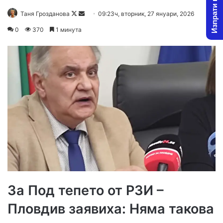
Изпрати новина
Follow
Send
Таня Грозданова
09:23ч, вторник, 27 януари, 2026
on
an
0
370
1 минута
X
email
За Под тепето от РЗИ –
Пловдив заявиха: Няма такова