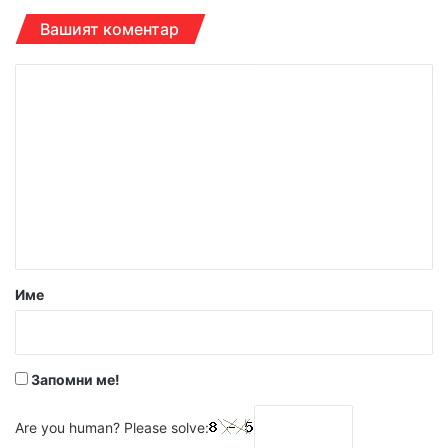
Вашият коментар
К
о
м
е
н
т
а
р
Име
:
*
Запомни ме!
Are you human? Please solve: