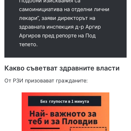
Подобни изисквания са
самоинициатива на отделни лични
лекари“, заяви директорът на
здравната инспекция д-р Аргир
Аргиров пред репорте на Под
тепето.
Какво съветват здравните власти
От РЗИ призовават гражданите: