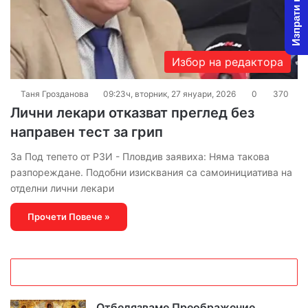
Изпрати новина
Избор на редактора
Таня Грозданова
09:23ч, вторник, 27 януари, 2026
0
370
Лични лекари отказват преглед без
направен тест за грип
За Под тепето от РЗИ - Пловдив заявиха: Няма такова
разпореждане. Подобни изисквания са самоинициатива на
отделни лични лекари
Прочети Повече »
Отбелязваме Преображение