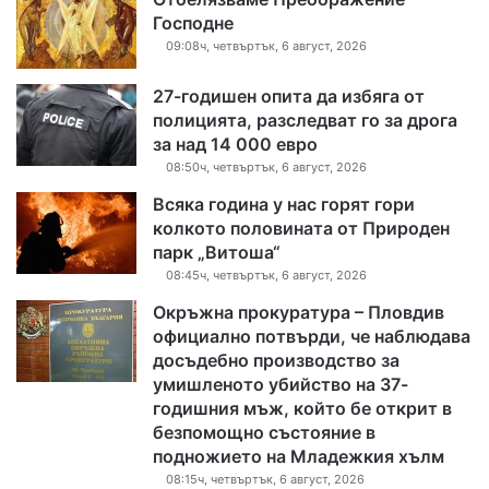
Господне
09:08ч, четвъртък, 6 август, 2026
27-годишен опита да избяга от
полицията, разследват го за дрога
за над 14 000 евро
08:50ч, четвъртък, 6 август, 2026
Всяка година у нас горят гори
колкото половината от Природен
парк „Витоша“
08:45ч, четвъртък, 6 август, 2026
Окръжна прокуратура – Пловдив
официално потвърди, че наблюдава
досъдебно производство за
умишленото убийство на 37-
годишния мъж, който бе открит в
безпомощно състояние в
подножието на Младежкия хълм
08:15ч, четвъртък, 6 август, 2026