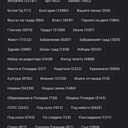
Актуално
(33787)
Арт
(953)
Бизнес
(1652)
Ботев Пд
(111)
България
(13890)
Вашите писма
(206)
Вкусът на града
(994)
Власт
(4081)
Героите на деня
(1964)
Гласове
(5979)
Градът
(31266)
Евала
(1067)
Живот
(11032)
Забавление
(8397)
Забравеният град
(1825)
Здраве
(3890)
Зелен град
(1358)
Избори
(5020)
Избор на редактора
(2408)
Изпод тепето
(4899)
Имоти в Пловдив
(237)
Квартали
(2302)
Криминале
(5956)
Култура
(9783)
Мнения
(12136)
Моите отговори
(115)
Новини
(54238)
Нощна смяна
(1484)
Образование в Пловдив
(736)
Община Пловдив
(2143)
ПУЛС
(2542)
Под лупа
(1613)
Под небето
(6493)
Под ножа
(2745)
По следите
(123)
Разследване
(1311)
Спорт
(827)
Спортен Пловдив
(817)
Съд
(2906)