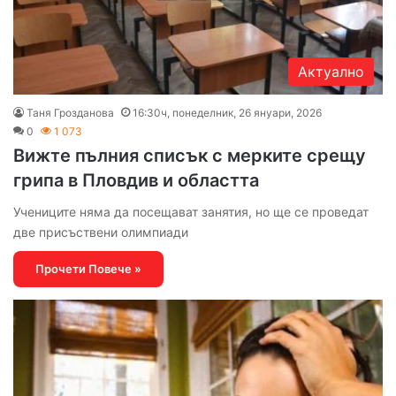
Актуално
Таня Грозданова
16:30ч, понеделник, 26 януари, 2026
0
1 073
Вижте пълния списък с мерките срещу
грипа в Пловдив и областта
Учениците няма да посещават занятия, но ще се проведат
две присъствени олимпиади
Прочети Повече »