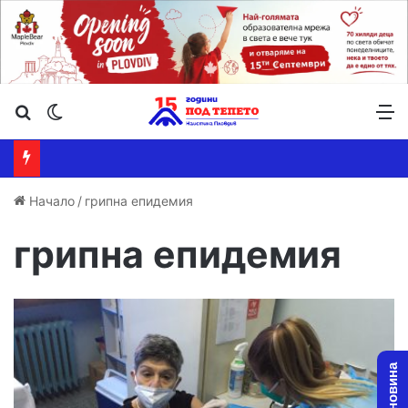
Търсене ...
Switch skin
М
Начало
/
грипна епидемия
грипна епидемия