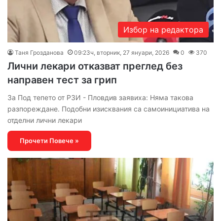
Избор на редактора
Таня Грозданова
09:23ч, вторник, 27 януари, 2026
0
370
Лични лекари отказват преглед без
направен тест за грип
За Под тепето от РЗИ - Пловдив заявиха: Няма такова
разпореждане. Подобни изисквания са самоинициатива на
отделни лични лекари
Прочети Повече »