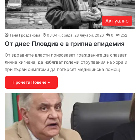
Актуално
Таня Грозданова
08:04ч, сряда, 28 януари, 2026
0
252
От днес Пловдив е в грипна епидемия
От здравните власти призовават гражданите да спазват
лична хигиена, да избягват големи струпвания на хора и
при първи симптоми да потърсят медицинска помощ
Прочети Повече »