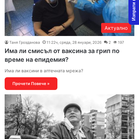
Изпрати новина
Актуално
Таня Грозданова
11:22ч, сряда, 28 януари, 2026
2
197
Има ли смисъл от ваксина за грип по
време на епидемия?
Има ли ваксини в аптечната мрежа?
Прочети Повече »