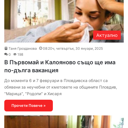
Актуално
Таня Грозданова
08:20ч, четвъртък, 30 януари, 2025
0
198
В Първомай и Калояново също ще има
по-дълга ваканция
До момента 6 и 7 февруари в Пловдивска област са
обявени за неучебни от кметовете на общините Пловдив,
"Марица", "Родопи" и Хисаря
Прочети Повече »