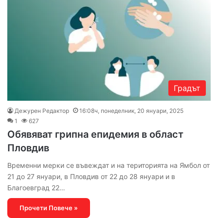
Градът
Дежурен Редактор
16:08ч, понеделник, 20 януари, 2025
1
627
Oбявяват грипна епидемия в област
Пловдив
Временни мерки се въвеждат и на територията на Ямбол от
21 до 27 януари, в Пловдив от 22 до 28 януари и в
Благоевград 22…
Прочети Повече »