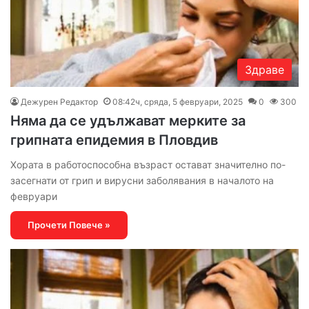
Здраве
Дежурен Редактор
08:42ч, сряда, 5 февруари, 2025
0
300
Няма да се удължават мерките за
грипната епидемия в Пловдив
Хората в работоспособна възраст остават значително по-
засегнати от грип и вирусни заболявания в началото на
февруари
Прочети Повече »