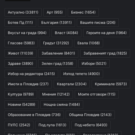
Актуално
(33811)
Арт
(955)
Бизнес
(1654)
Ботев Пд
(111)
България
(13911)
Вашите писма
(206)
Вкусът на града
(994)
Власт
(4084)
Героите на деня
(1964)
Гласове
(5983)
Градът
(31292)
Евала
(1068)
Живот
(11039)
Забавление
(8401)
Забравеният град
(1825)
Здраве
(3890)
Зелен град
(1358)
Избори
(5021)
Избор на редактора
(2415)
Изпод тепето
(4900)
Имоти в Пловдив
(237)
Квартали
(2304)
Криминале
(5973)
Култура
(9789)
Мнения
(12142)
Моите отговори
(115)
Новини
(54289)
Нощна смяна
(1484)
Образование в Пловдив
(736)
Община Пловдив
(2143)
ПУЛС
(2542)
Под лупа
(1613)
Под небето
(6493)