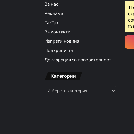
За нас
Th
Реклама
ex
opt
TakTak
to 
За контакти
Изпрати новина
Подкрепи ни
Декларация за поверителност
Категории
Категории