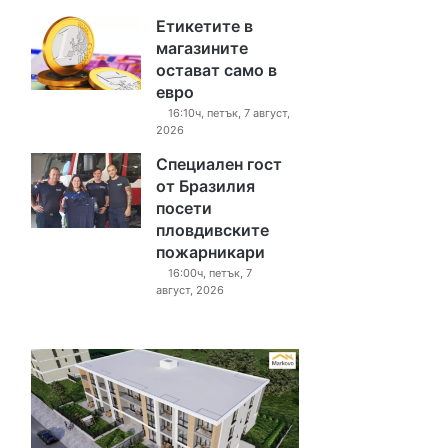
Етикетите в
магазините
остават само в
евро
16:10ч, петък, 7 август,
2026
Специален гост
от Бразилия
посети
пловдивските
пожарникари
16:00ч, петък, 7
август, 2026