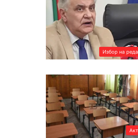
Избор на ред
Акт