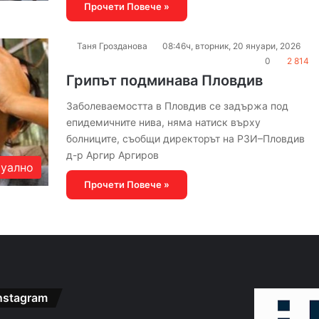
Прочети Повече »
Таня Грозданова
08:46ч, вторник, 20 януари, 2026
0
2 814
Грипът подминава Пловдив
Заболеваемостта в Пловдив се задържа под
епидемичните нива, няма натиск върху
болниците, съобщи директорът на РЗИ–Пловдив
д-р Аргир Аргиров
уално
Прочети Повече »
nstagram