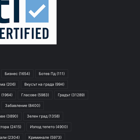
Бизнес
(1654)
Ботев Пд
(111)
сма
(206)
Вкусът на града
(994)
я
(1964)
Гласове
(5983)
Градът
(31289)
Забавление
(8400)
аве
(3890)
Зелен град
(1358)
ктора
(2415)
Изпод тепето
(4900)
али
(2304)
Криминале
(5973)