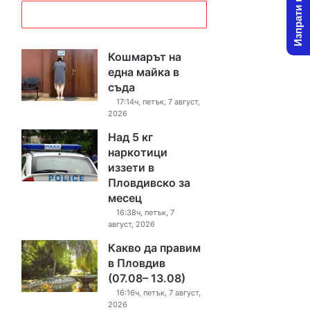
Изпрати новина
Кошмарът на
една майка в
съда
17:14ч, петък, 7 август,
2026
Над 5 кг
наркотици
иззети в
Пловдивско за
месец
16:38ч, петък, 7
август, 2026
Какво да правим
в Пловдив
(07.08– 13.08)
16:16ч, петък, 7 август,
2026