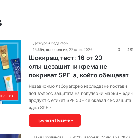
в
Дежурен Редактор
15:55ч, понеделник, 27 юли, 2026
0
481
Шокиращ тест: 16 от 20
слънцезащитни крема не
покриват SPF-а, който обещават
Независимо лабораторно изследване постави
под въпрос защитата на популярни марки – един
гария
продукт с етикет SPF 50+ се оказал със защита
едва SPF 4
Прочети Повече »
Таня Грозданова
09:23ч, вторник, 27 януари, 2026