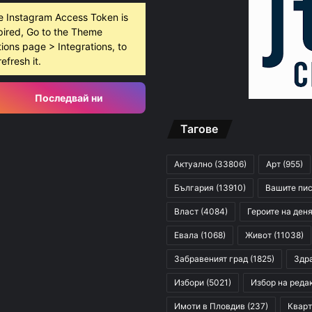
e Instagram Access Token is
pired, Go to the Theme
ions page > Integrations, to
refresh it.
Последвай ни
Тагове
Актуално
(33806)
Арт
(955)
България
(13910)
Вашите пи
Власт
(4084)
Героите на ден
Евала
(1068)
Живот
(11038)
Забравеният град
(1825)
Здр
Избори
(5021)
Избор на реда
Имоти в Пловдив
(237)
Кварт