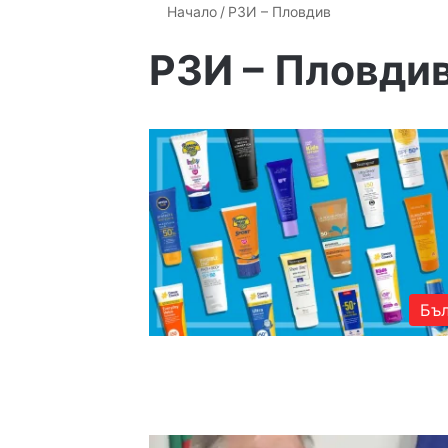
Начало
/
РЗИ – Пловдив
РЗИ – Пловди
Бъл