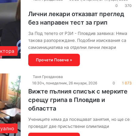
0
370
Лични лекари отказват преглед
без направен тест за грип
За Под тепето от РЗИ - Пловдив заявиха: Няма
такова разпореждане. Подобни изисквания са
самоинициатива на отделни лични лекари
актора
Прочети Повече »
Таня Грозданова
16:30ч, понеделник, 26 януари, 2026
0
1 073
Вижте пълния списък с мерките
срещу грипа в Пловдив и
областта
Учениците няма да посещават занятия, но ще се
проведат две присъствени олимпиади
уално