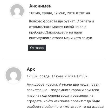
к
Анонимен
а
20:14ч, сряда, 17 юни, 2026 в 20:14ч
з
Колкото фореста ще бутнат. С бялата и
а
строителната мафия никой не се е
:
преборил.Замирише ли на пари
институциите стават меки като памук
Отговор
к
Арх
а
17:36ч, сряда, 17 юни, 2026 в 17:36ч
з
Ами добра новона. А иначе две неща правят
а
впечатление – подземните гаражи при това
:
ниво на подпочвени води и размерът на
сградата, който изключва проектът да бъде
одобрен в районното кметство и то да издаде