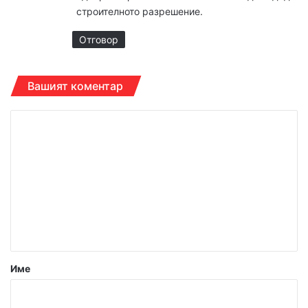
строителното разрешение.
Отговор
Вашият коментар
К
о
м
е
н
т
а
р
Име
:
*