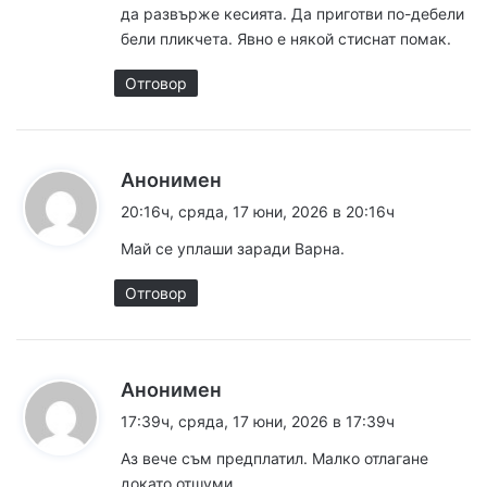
:
да развърже кесията. Да приготви по-дебели
бели пликчета. Явно е някой стиснат помак.
Отговор
к
Анонимен
а
20:16ч, сряда, 17 юни, 2026 в 20:16ч
з
Май се уплаши заради Варна.
а
:
Отговор
к
Анонимен
а
17:39ч, сряда, 17 юни, 2026 в 17:39ч
з
Аз вече съм предплатил. Малко отлагане
а
докато отшуми