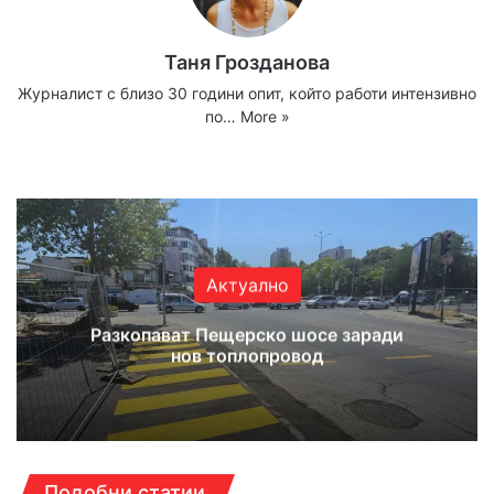
Таня Грозданова
Журналист с близо 30 години опит, който работи интензивно
по…
More »
Website
Facebook
X
YouTube
Instagram
Актуално
Разкопават Пещерско шосе заради
нов топлопровод
Подобни статии