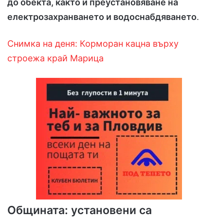
до обекта, както и преустановяване на
електрозахранването и водоснабдяването
.
Снимка на деня: Корморан кацна върху
строежа край Марица
Общината: установени са