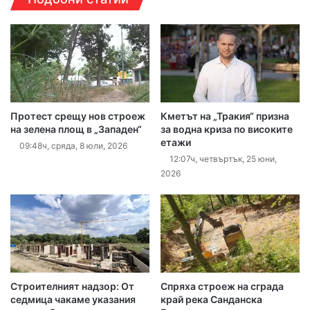
Протест срещу нов строеж
Кметът на „Тракия“ призна
на зелена площ в „Западен“
за водна криза по високите
етажи
09:48ч, сряда, 8 юли, 2026
12:07ч, четвъртък, 25 юни,
2026
Строителният надзор: От
Спряха строеж на сграда
седмица чакаме указания
край река Санданска