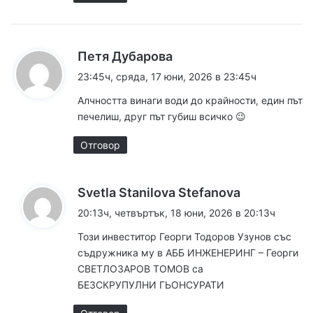
к
Петя Дубарова
а
23:45ч, сряда, 17 юни, 2026 в 23:45ч
з
Алчността винаги води до крайности, един път
а
печелиш, друг път губиш всичко 😉
:
Отговор
к
Svetla Stanilova Stefanova
а
20:13ч, четвъртък, 18 юни, 2026 в 20:13ч
з
Този инвеститор Георги Тодоров Узунов със
а
съдружника му в АББ ИНЖЕНЕРИНГ – Георги
:
СВЕТЛОЗАРОВ ТОМОВ са
БЕЗСКРУПУЛНИ ГЬОНСУРАТИ