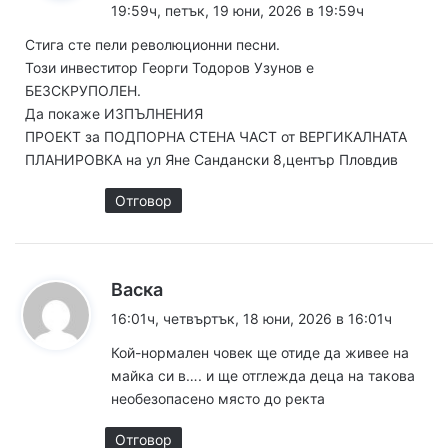
а
19:59ч, петък, 19 юни, 2026 в 19:59ч
з
Стига сте пели революционни песни.
а
Този инвеститор Георги Тодоров Узунов е
:
БЕЗСКРУПОЛЕН.
Да покаже ИЗПЪЛНЕНИЯ
ПРОЕКТ за ПОДПОРНА СТЕНА ЧАСТ от ВЕРГИКАЛНАТА
ПЛАНИРОВКА на ул Яне Сандански 8,център Пловдив
Отговор
к
Васка
а
16:01ч, четвъртък, 18 юни, 2026 в 16:01ч
з
Кой-нормален човек ще отиде да живее на
а
майка си в…. и ще отглежда деца на такова
:
необезопасено място до ректа
Отговор