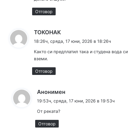
:
Отговор
к
ТОКОНАК
а
18:26ч, сряда, 17 юни, 2026 в 18:26ч
з
Както си предплатил така и студена вода си
а
вземи.
:
Отговор
к
Анонимен
а
19:53ч, сряда, 17 юни, 2026 в 19:53ч
з
От реката?
а
:
Отговор