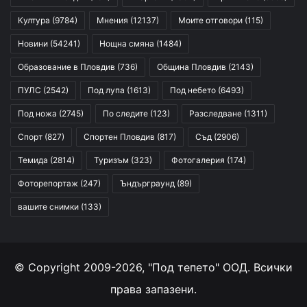
Култура
(9784)
Мнения
(12137)
Моите отговори
(115)
Новини
(54241)
Нощна смяна
(1484)
Образование в Пловдив
(736)
Община Пловдив
(2143)
ПУЛС
(2542)
Под лупа
(1613)
Под небето
(6493)
Под ножа
(2745)
По следите
(123)
Разследване
(1311)
Спорт
(827)
Спортен Пловдив
(817)
Съд
(2906)
Темида
(2814)
Туризъм
(323)
Фотогалерия
(174)
Фоторепортаж
(247)
Ъндърграунд
(89)
вашите снимки
(133)
© Copyright 2009-2026, "Под тепето" ООД. Всички
права запазени.