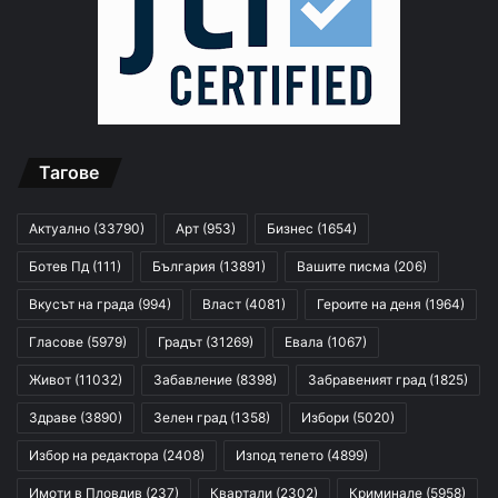
Тагове
Актуално
(33790)
Арт
(953)
Бизнес
(1654)
Ботев Пд
(111)
България
(13891)
Вашите писма
(206)
Вкусът на града
(994)
Власт
(4081)
Героите на деня
(1964)
Гласове
(5979)
Градът
(31269)
Евала
(1067)
Живот
(11032)
Забавление
(8398)
Забравеният град
(1825)
Здраве
(3890)
Зелен град
(1358)
Избори
(5020)
Избор на редактора
(2408)
Изпод тепето
(4899)
Имоти в Пловдив
(237)
Квартали
(2302)
Криминале
(5958)