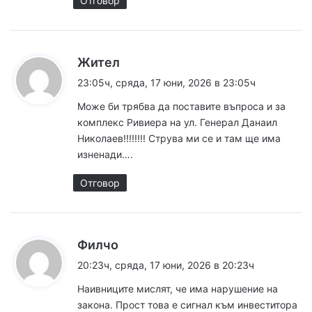
Отговор
к
Жител
а
23:05ч, сряда, 17 юни, 2026 в 23:05ч
з
Може би трябва да поставите въпроса и за
а
комплекс Ривиера на ул. Генерал Данаил
:
Николаев!!!!!!!! Струва ми се и там ще има
изненади….
Отговор
к
Филчо
а
20:23ч, сряда, 17 юни, 2026 в 20:23ч
з
Наивниците мислят, че има нарушение на
а
закона. Прост това е сигнал към инвеститора