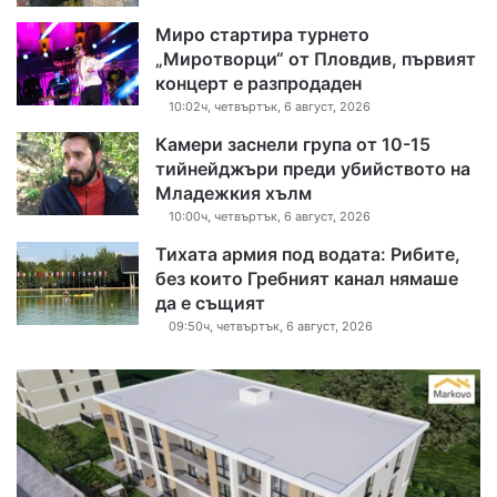
Миро стартира турнето
„Миротворци“ от Пловдив, първият
концерт е разпродаден
10:02ч, четвъртък, 6 август, 2026
Камери заснели група от 10-15
тийнейджъри преди убийството на
Младежкия хълм
10:00ч, четвъртък, 6 август, 2026
Тихата армия под водата: Рибите,
без които Гребният канал нямаше
да е същият
09:50ч, четвъртък, 6 август, 2026