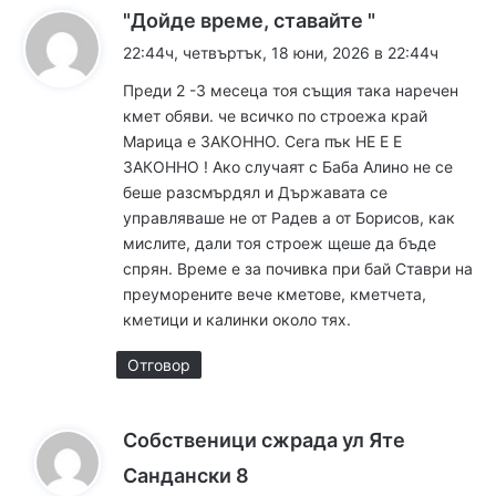
к
"Дойде време, ставайте "
а
22:44ч, четвъртък, 18 юни, 2026 в 22:44ч
з
Преди 2 -3 месеца тоя същия така наречен
а
кмет обяви. че всичко по строежа край
:
Марица е ЗАКОННО. Сега пък НЕ Е Е
ЗАКОННО ! Ако случаят с Баба Алино не се
беше разсмърдял и Държавата се
управляваше не от Радев а от Борисов, как
мислите, дали тоя строеж щеше да бъде
спрян. Време е за почивка при бай Ставри на
преуморените вече кметове, кметчета,
кметици и калинки около тях.
Отговор
Собственици сжрада ул Яте
к
Сандански 8