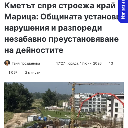
Изпрати новина
Кметът спря строежа край
Марица: Общината установи
нарушения и разпореди
незабавно преустановяване
на дейностите
Follow
Send
Таня Грозданова
17:27ч, сряда, 17 юни, 2026
13
on
an
1 097
2 минути
X
email