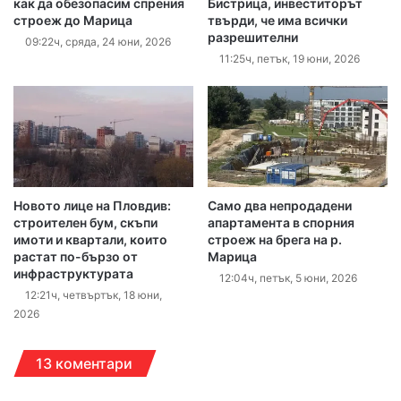
как да обезопасим спрения
Бистрица, инвеститорът
строеж до Марица
твърди, че има всички
разрешителни
09:22ч, сряда, 24 юни, 2026
11:25ч, петък, 19 юни, 2026
Новото лице на Пловдив:
Само два непродадени
строителен бум, скъпи
апартамента в спорния
имоти и квартали, които
строеж на брега на р.
растат по-бързо от
Марица
инфраструктурата
12:04ч, петък, 5 юни, 2026
12:21ч, четвъртък, 18 юни,
2026
13 коментари