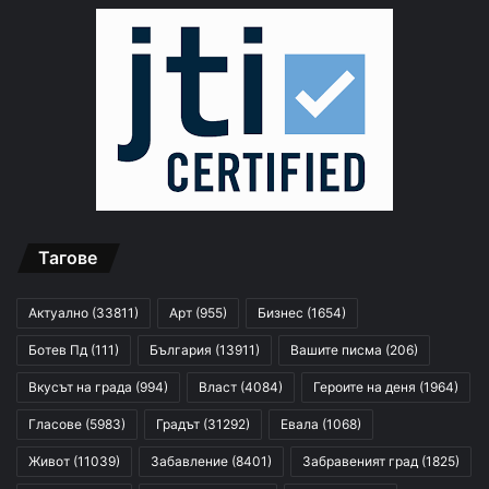
Тагове
Актуално
(33811)
Арт
(955)
Бизнес
(1654)
Ботев Пд
(111)
България
(13911)
Вашите писма
(206)
Вкусът на града
(994)
Власт
(4084)
Героите на деня
(1964)
Гласове
(5983)
Градът
(31292)
Евала
(1068)
Живот
(11039)
Забавление
(8401)
Забравеният град
(1825)