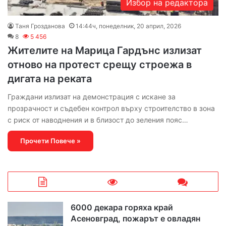
Избор на редактора
Таня Грозданова
14:44ч, понеделник, 20 април, 2026
8
5 456
Жителите на Марица Гардънс излизат
отново на протест срещу строежа в
дигата на реката
Граждани излизат на демонстрация с искане за
прозрачност и съдебен контрол върху строителство в зона
с риск от наводнения и в близост до зеления пояс…
Прочети Повече »
6000 декара горяха край
Асеновград, пожарът е овладян