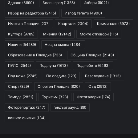
Здраве
(3890)
Зелен град
(1358)
Избори
(5021)
Избор на редактора
(2415)
Изпод тепето
(4900)
Имоти в Пловдив
(237)
Квартали
(2304)
Криминале
(5973)
Култура
(9789)
Мнения
(12142)
Моите отговори
(115)
Новини
(54289)
Нощна смяна
(1484)
Образование в Пловдив
(736)
Община Пловдив
(2143)
ПУЛС
(2542)
Под лупа
(1613)
Под небето
(6493)
Под ножа
(2745)
По следите
(123)
Разследване
(1313)
Спорт
(829)
Спортен Пловдив
(820)
Съд
(2912)
Темида
(2821)
Туризъм
(323)
Фотогалерия
(174)
Фоторепортаж
(247)
Ъндърграунд
(89)
вашите снимки
(134)