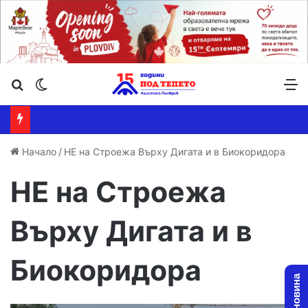
Търсене ...
Switch skin
М
Начало
/
НЕ на Строежа Върху Дигата и в Биокоридора
НЕ на Строежа
Върху Дигата и в
Биокоридора