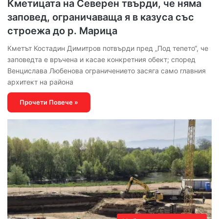
Кметицата на Северен твърди, че няма
заповед, ограничаваща я в казуса със
строежа до р. Марица
Кметът Костадин Димитров потвърди пред „Под тепето“, че
заповедта е връчена и касае конкретния обект; според
Венцислава Любенова ограничението засяга само главния
архитект на района
Прочети Повече »