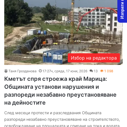
Изпрати новина
Избор на редактора
Таня Грозданова
17:27ч, сряда, 17 юни, 2026
13
1 098
Кметът спря строежа край Марица:
Общината установи нарушения и
разпореди незабавно преустановяване
на дейностите
След месеци протести и разследвания Общината
разпореди незабавно преустановяване на строителството,
освобождаване на площадката и спиране на тока и водата.