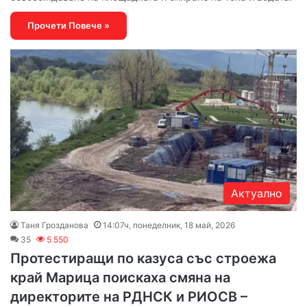
Прочети Повече »
Актуално
Таня Грозданова
14:07ч, понеделник, 18 май, 2026
35
5 550
Протестиращи по казуса със строежа
край Марица поискаха смяна на
директорите на РДНСК и РИОСВ –