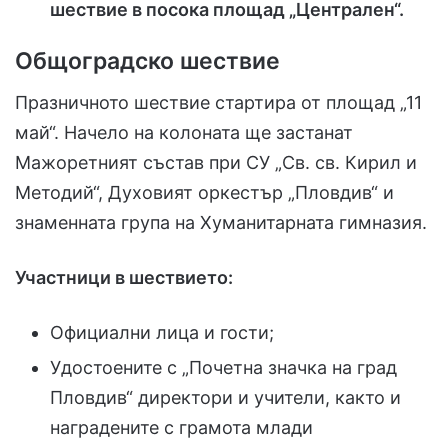
шествие в посока площад „Централен“.
Общоградско шествие
Празничното шествие стартира от площад „11
май“. Начело на колоната ще застанат
Мажоретният състав при СУ „Св. св. Кирил и
Методий“, Духовият оркестър „Пловдив“ и
знаменната група на Хуманитарната гимназия.
Участници в шествието:
Официални лица и гости;
Удостоените с „Почетна значка на град
Пловдив“ директори и учители, както и
наградените с грамота млади