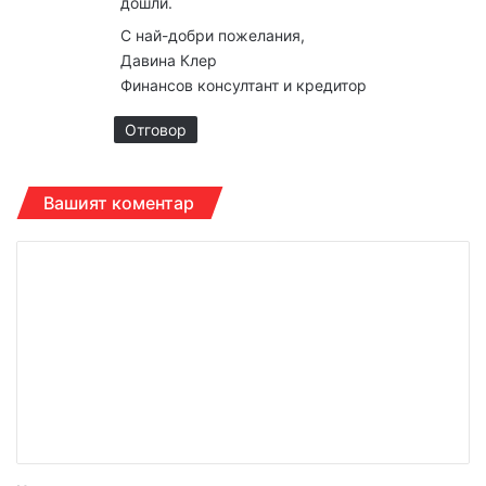
дошли.
С най-добри пожелания,
Давина Клер
Финансов консултант и кредитор
Отговор
Вашият коментар
К
о
м
е
н
т
а
р