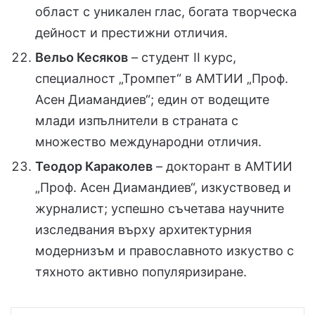
област с уникален глас, богата творческа
дейност и престижни отличия.
Вельо Кесяков
– студент II курс,
специалност „Тромпет“ в АМТИИ „Проф.
Асен Диамандиев“; един от водещите
млади изпълнители в страната с
множество международни отличия.
Теодор Караколев
– докторант в АМТИИ
„Проф. Асен Диамандиев“, изкуствовед и
журналист; успешно съчетава научните
изследвания върху архитектурния
модернизъм и православното изкуство с
тяхното активно популяризиране.