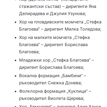
стажантски състав) – диригенти Яна
Делирадева и Джулия Узунова;
Хор на пловдивските момчета „Стефка
Благоева“ – диригент Милка Толедова;
Хор на малките момчета „Стефка
Благоева“ – диригент Борислава
Благоева;
Младежки хор „Стефка Благоева“ –
диригент Борислава Благоева;
Вокална формация „Бамбини“ –
ръководител Снежка Донева;
Фолклорна формация „Куклици“ –
ръководител Виолета Щерева;
Хор „Евмолпея“ – диригент Алия Хансе.