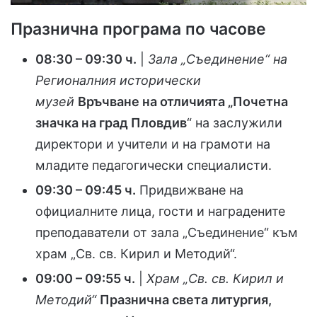
Празнична програма по часове
08:30 – 09:30 ч.
|
Зала „Съединение“ на
Регионалния исторически
музей
Връчване на отличията „Почетна
значка на град Пловдив
“ на заслужили
директори и учители и на грамоти на
младите педагогически специалисти.
09:30 – 09:45 ч.
Придвижване на
официалните лица, гости и наградените
преподаватели от зала „Съединение“ към
храм „Св. св. Кирил и Методий“.
09:00 – 09:55 ч.
|
Храм „Св. св. Кирил и
Методий“
Празнична света литургия,