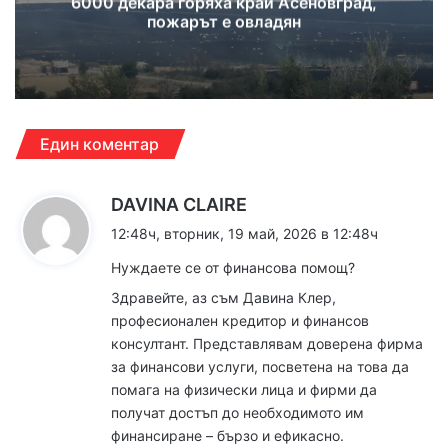
6000 декара горяха край Асеновград,
пожарът е овладян
Един коментар
к
DAVINA CLAIRE
а
12:48ч, вторник, 19 май, 2026 в 12:48ч
з
Нуждаете се от финансова помощ?
а
Здравейте, аз съм Давина Клер,
:
професионален кредитор и финансов
консултант. Представлявам доверена фирма
за финансови услуги, посветена на това да
помага на физически лица и фирми да
получат достъп до необходимото им
финансиране – бързо и ефикасно.