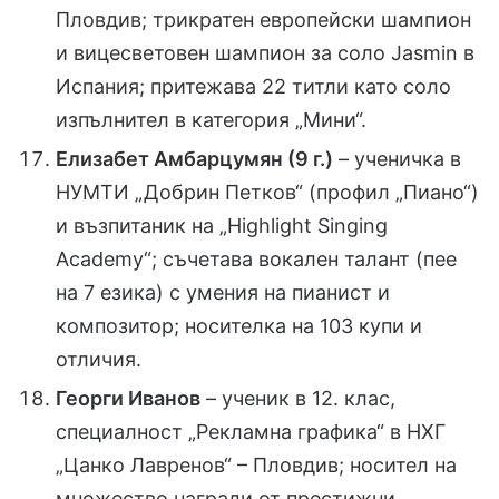
Пловдив; трикратен европейски шампион
и вицесветовен шампион за соло Jasmin в
Испания; притежава 22 титли като соло
изпълнител в категория „Мини“.
Елизабет Амбарцумян (9 г.)
– ученичка в
НУМТИ „Добрин Петков“ (профил „Пиано“)
и възпитаник на „Highlight Singing
Academy“; съчетава вокален талант (пее
на 7 езика) с умения на пианист и
композитор; носителка на 103 купи и
отличия.
Георги Иванов
– ученик в 12. клас,
специалност „Рекламна графика“ в НХГ
„Цанко Лавренов“ – Пловдив; носител на
множество награди от престижни