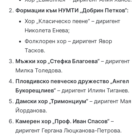
Формации към НУМТИ „Добрин Петков“:
Хор „Класическо пеене“ – диригент
Николета Енева;
Фолклорен хор – диригент Явор
Тасков.
Мъжки хор „Стефка Благоева“
– диригент
Милка Толедова.
Пловдивско певческо дружество „Ангел
Букорещлиев“
– диригент Илиян Тиганев.
Дамски хор „Тримонциум“
– диригент Мая
Йорданова.
Камерен хор „Проф. Иван Спасов“
–
диригент Гергана Люцканова-Петрова.