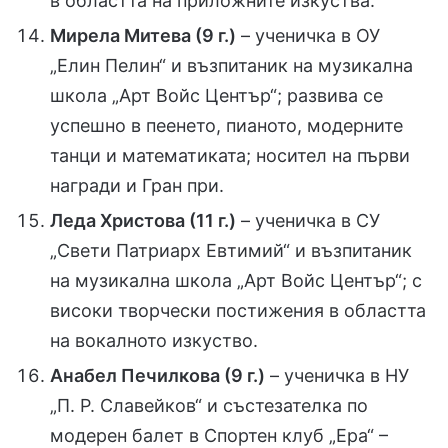
в областта на приложните изкуства.
Мирела Митева (9 г.)
– ученичка в ОУ
„Елин Пелин“ и възпитаник на музикална
школа „Арт Войс Център“; развива се
успешно в пеенето, пианото, модерните
танци и математиката; носител на първи
награди и Гран при.
Леда Христова (11 г.)
– ученичка в СУ
„Свети Патриарх Евтимий“ и възпитаник
на музикална школа „Арт Войс Център“; с
високи творчески постижения в областта
на вокалното изкуство.
Анабел Печилкова (9 г.)
– ученичка в НУ
„П. Р. Славейков“ и състезателка по
модерен балет в Спортен клуб „Ера“ –