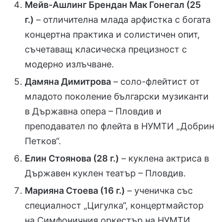
Мейв-Ашлинг Брендан Мак Гонегал (25
г.)
– отличителна млада арфистка с богата
концертна практика и солистичен опит,
съчетаващ класическа прецизност с
модерно излъчване.
Дамяна Димитрова
– соло-флейтист от
младото поколение български музиканти
в Държавна опера – Пловдив и
преподавател по флейта в НУМТИ „Добрин
Петков“.
Елин Стоянова (28 г.)
– куклена актриса в
Държавен куклен театър – Пловдив.
Марияна Стоева (16 г.)
– ученичка със
специалност „Цигулка“, концертмайстор
на Симфоничния оркестър на НУМТИ