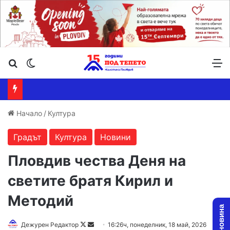
Търсене ...
Switch skin
М
Начало
/
Култура
Градът
Култура
Новини
Пловдив чества Деня на
светите братя Кирил и
Методий
Follow
Send
Дежурен Редактор
16:26ч, понеделник, 18 май, 2026