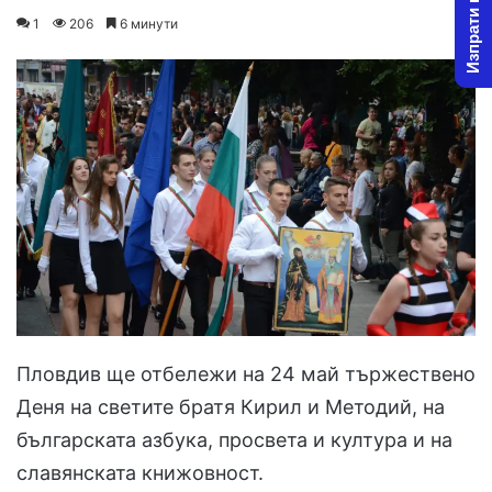
Изпрати новина
on
an
1
206
6 минути
X
email
Пловдив ще отбележи на 24 май тържествено
Деня на светите братя Кирил и Методий, на
българската азбука, просвета и култура и на
славянската книжовност.