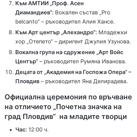
Към АМТИИ „Проф. Асен
Диамандиев“:
Вокален състав „Pro
belcanto“ – ръководител Алия Хансе.
Към Арт център „Алехандро“:
Младежки
хор „Отепето“ – диригент Джулия Узунова.
Вокална група на сдружение „Арт Войс
Център“
– ръководител Румяна Иванова.
Децата от „Академия на Госпожа Опера“ –
Пловдив
– ръководител Яна Делирадева.
Официална церемония по връчване
на отличието „Почетна значка на
град Пловдив“ на младите творци
Час:
12:00 ч.