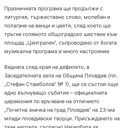
Празничната програма ще продължи с
литургия, тържествено слово, молебен и
полагане на венци и цветя, след което ще
тръгне голямото общоградско шествие към
площад „Централен“, съпроводено от богата
музикална програма и много настроение.
Веднага след края на дефилето, в
Заседателната зала на Община Пловдив (пл.
„Стефан Стамболов“ № 1), ще се състои още
едно вълнуващо събитие – официалната
церемония по връчване на отличието
„Почетна значка на град Пловдив“ на 23-ма
млади пловдивски творци. Присъждането на
тази награда, съгласно Наредбата за