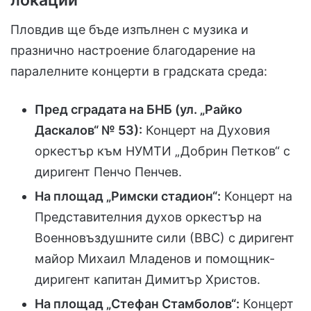
локации
Пловдив ще бъде изпълнен с музика и
празнично настроение благодарение на
паралелните концерти в градската среда:
Пред сградата на БНБ (ул. „Райко
Даскалов“ № 53):
Концерт на Духовия
оркестър към НУМТИ „Добрин Петков“ с
диригент Пенчо Пенчев.
На площад „Римски стадион“:
Концерт на
Представителния духов оркестър на
Военновъздушните сили (ВВС) с диригент
майор Михаил Младенов и помощник-
диригент капитан Димитър Христов.
На площад „Стефан Стамболов“:
Концерт