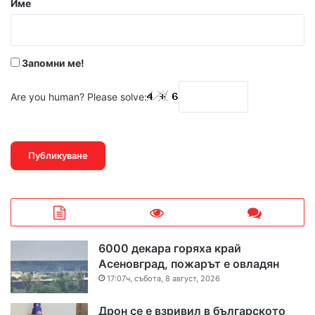
Име
:
*
Запомни ме!
Are you human? Please solve:
6000 декара горяха край
Асеновград, пожарът е овладян
17:07ч, събота, 8 август, 2026
Дрон се е взривил в българското