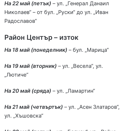
На 22 май (петък)
– ул. „Генерал Данаил
Николаев“ – от бул. „Руски“ до ул. „Иван
Радославов“
Район Център – изток
На 18 май (понеделник)
– бул. „Марица“
На 19 май (вторник)
– ул. „Весела“, ул.
„Лютиче“
На 20 май (сряда)
– ул. „Ламартин“
На 21 май (четвъртък)
– ул. „Асен Златаров“,
ул. „Хъшовска“