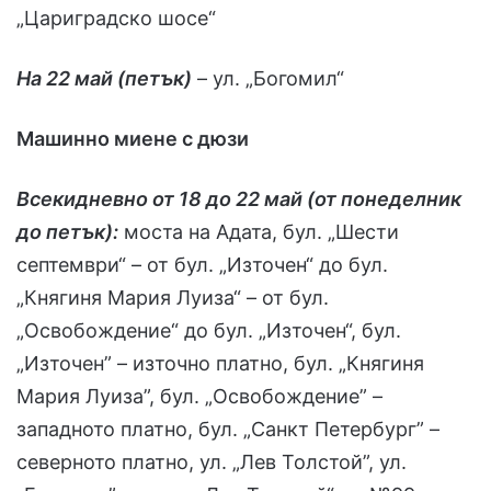
„Цариградско шосе“
На 22 май (петък)
– ул. „Богомил“
Машинно миене с дюзи
Всекидневно от 18 до 22 май (от понеделник
до петък):
моста на Адата, бул. „Шести
септември“ – от бул. „Източен“ до бул.
„Княгиня Мария Луиза“ – от бул.
„Освобождение“ до бул. „Източен“, бул.
„Източен” – източно платно, бул. „Княгиня
Мария Луиза”, бул. „Освобождение” –
западното платно, бул. „Санкт Петербург” –
северното платно, ул. „Лев Толстой”, ул.