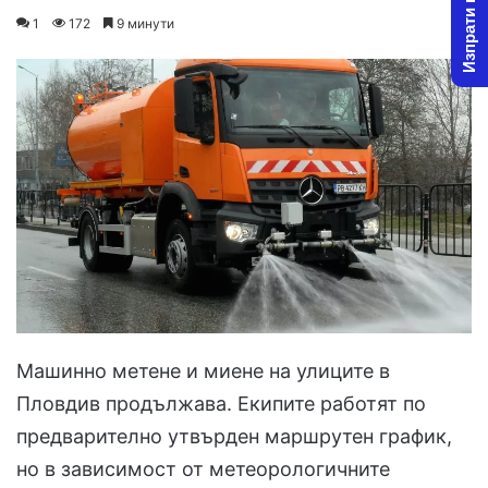
Изпрати новина
on
an
1
172
9 минути
X
email
Машинно метене и миене на улиците в
Пловдив продължава. Екипите работят по
предварително утвърден маршрутен график,
но в зависимост от метеорологичните