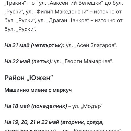
„Тракия“ – от ул. „Авксентий Велешки“ до бул.
„Руски“, ул. „Филип Македонски“ – източно от
бул. „Руски“, ул. „Драган Цанков“ – източно от
бул. „Руски“.
На 21 май (четвъртък):
ул. „Асен Златаров“.
На 22 май (петък):
ул. „Георги Мамарчев“.
Район „Южен”
Машинно миене с маркуч
На 18 май (понеделник)
–
ул. „Модър“
На 19, 20, 21 и 22 май (вторник, сряда,
четвъртък и петък)
– ул. „Коматевско шосе“