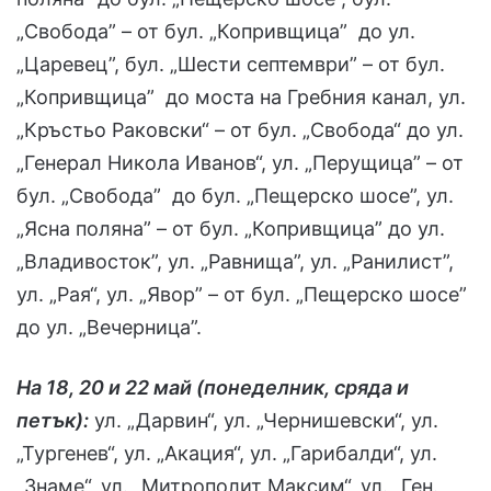
„Свобода” – от бул. „Копривщица” до ул.
„Царевец”, бул. „Шести септември” – от бул.
„Копривщица” до моста на Гребния канал, ул.
„Кръстьо Раковски“ – от бул. „Свобода“ до ул.
„Генерал Никола Иванов“, ул. „Перущица” – от
бул. „Свобода” до бул. „Пещерско шосе”, ул.
„Ясна поляна” – от бул. „Копривщица” до ул.
„Владивосток”, ул. „Равнища”, ул. „Ранилист”,
ул. „Рая“, ул. „Явор” – от бул. „Пещерско шосе”
до ул. „Вечерница”.
На 18, 20 и 22 май (понеделник, сряда и
петък):
ул. „Дарвин“, ул. „Чернишевски“, ул.
„Тургенев“, ул. „Акация“, ул. „Гарибалди“, ул.
„Знаме“, ул. „Митрополит Максим“, ул. „Ген.