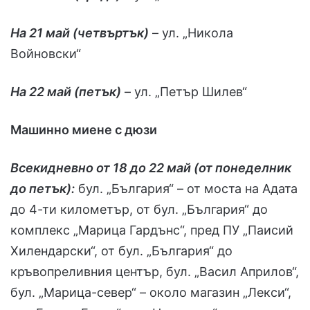
На 21 май (четвъртък)
– ул. „Никола
Войновски“
На 22 май (петък)
– ул. „Петър Шилев“
Машинно миене с дюзи
Всекидневно от 18 до 22 май (от понеделник
до петък):
бул. „България“ – от моста на Адата
до 4-ти километър, от бул. „България“ до
комплекс „Марица Гардънс“, пред ПУ „Паисий
Хилендарски“, от бул. „България“ до
кръвопреливния център, бул. „Васил Априлов“,
бул. „Марица-север“ – около магазин „Лекси“,