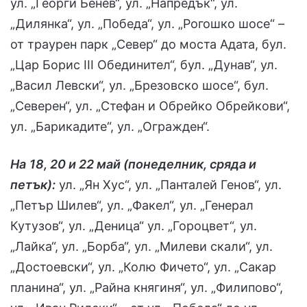
ул. „Георги Бенев“, ул. „Напредък“, ул.
„Дилянка“, ул. „Победа“, ул. „Рогошко шосе“ –
от траурен парк „Север“ до моста Адата, бул.
„Цар Борис ІІІ Обединител“, бул. „Дунав“, ул.
„Васил Левски“, ул. „Брезовско шосе“, бул.
„Северен“, ул. „Стефан и Обрейко Обрейкови“,
ул. „Барикадите“, ул. „Огражден“.
На
18, 20 и 22 май (понеделник, сряда и
петък):
ул. „Ян Хус“, ул. „Панталей Генов“, ул.
„Петър Шилев“, ул. „Факел“, ул. „Генерал
Кутузов“, ул. „Деница“ ул. „Гороцвет“, ул.
„Лайка“, ул. „Борба“, ул. „Милеви скали“, ул.
„Достоевски“, ул. „Колю Фичето“, ул. „Сакар
планина“, ул. „Райна княгиня“, ул. „Филипово“,