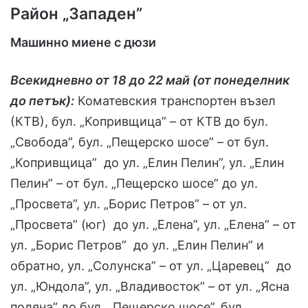
Район „Западен”
Машинно миене с дюзи
Всекидневно от 18 до 22 май (от понеделник
до петък):
Коматевския транспортен възел
(КТВ), бул. „Копривщица” – от КТВ до бул.
„Свобода”, бул. „Пещерско шосе” – от бул.
„Копривщица” до ул. „Елин Пелин”, ул. „Елин
Пелин” – от бул. „Пещерско шосе” до ул.
„Просвета”, ул. „Борис Петров” – от ул.
„Просвета” (юг) до ул. „Елена”, ул. „Елена” – от
ул. „Борис Петров” до ул. „Елин Пелин” и
обратно, ул. „Солунска” – от ул. „Царевец” до
ул. „Юндола”, ул. „Владивосток” – от ул. „Ясна
поляна” до бул. „Пещерско шосе”, бул.