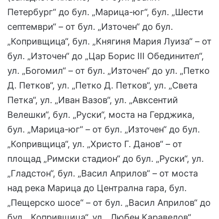
Петербург“ до бул. „Марица-юг“, бул. „Шести
септември“ – от бул. „Източен“ до бул.
„Копривщица“, бул. „Княгиня Мария Луиза“ – от
бул. „Източен“ до „Цар Борис III Обединител“,
ул. „Богомил“ – от бул. „Източен“ до ул. „Петко
Д. Петков“, ул. „Петко Д. Петков“, ул. „Света
Петка“, ул. „Иван Вазов“, ул. „Авксентий
Велешки“, бул. „Руски“, моста на Герджика,
бул. „Марица-юг“ – от бул. „Източен“ до бул.
„Копривщица“, ул. „Христо Г. Данов“ – от
площад „Римски стадион“ до бул. „Руски“, ул.
„Гладстон“, бул. „Васил Априлов“ – от моста
над река Марица до Централна гара, бул.
„Пещерско шосе“ – от бул. „Васил Априлов“ до
бул. „Копривщица“, ул. „Любен Каравелов“,