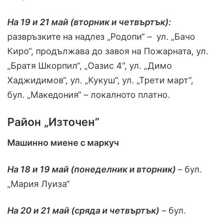
На 19 и 21 май (вторник и четвъртък):
развръзките на надлез „Родопи“ – ул. „Бачо
Киро“, продължава до завоя на Пожарната, ул.
„Братя Шкорпил“, „Оазис 4“, ул. „Димо
Хаджидимов“, ул. „Кукуш“, ул. „Трети март“,
бул. „Македония“ – локалното платно.
Район „Източен”
Машинно миене с маркуч
На 18 и 19 май (понеделник и вторник)
– бул.
„Мария Луиза“
На 20 и 21 май (сряда и четвъртък)
– бул.