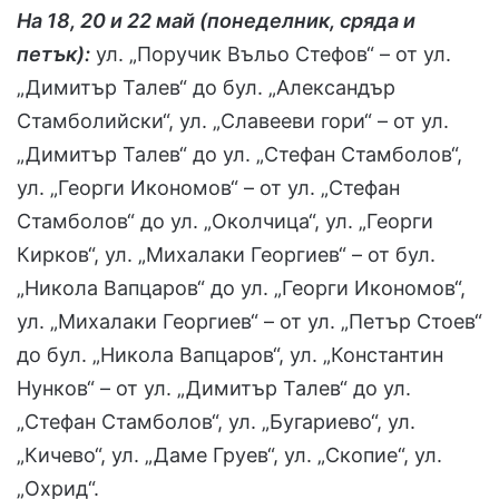
На 18, 20 и 22 май (понеделник, сряда и
петък):
ул. „Поручик Въльо Стефов“ – от ул.
„Димитър Талев“ до бул. „Александър
Стамболийски“, ул. „Славееви гори“ – от ул.
„Димитър Талев“ до ул. „Стефан Стамболов“,
ул. „Георги Икономов“ – от ул. „Стефан
Стамболов“ до ул. „Околчица“, ул. „Георги
Кирков“, ул. „Михалаки Георгиев“ – от бул.
„Никола Вапцаров“ до ул. „Георги Икономов“,
ул. „Михалаки Георгиев“ – от ул. „Петър Стоев“
до бул. „Никола Вапцаров“, ул. „Константин
Нунков“ – от ул. „Димитър Талев“ до ул.
„Стефан Стамболов“, ул. „Бугариево“, ул.
„Кичево“, ул. „Даме Груев“, ул. „Скопие“, ул.
„Охрид“.