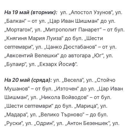
На 19 май (вторник):
ул. „Апостол Узунов“, ул.
„Балкан“ – от ул. „Цар Иван Шишман“ до ул.
„Мортагон“, ул. „Митрополит Панарет“ – от бул.
„Княгиня Мария Луиза“ до бул. „Шести
септември“, ул. „Цанко Дюстабанов“ – от ул.
„Авксентий Велешки“ до автогара „Юг“, ул.
„Булаир“, ул. „Екзарх Йосиф“.
На 20 май (сряда):
ул. „Весела“, ул. „Стойчо
Мушанов“ – от бул. „Източен“ до ул. „Цар Иван
Шишман“, ул. „Никола Войводов“ – от бул.
„Шести септември“ до бул. „Марица“, ул.
„Мадара“, ул. „Велико Търново“ – до бул.
„Руски“, ул. „Одрин“, ул. „Антон Безеншек“, ул.