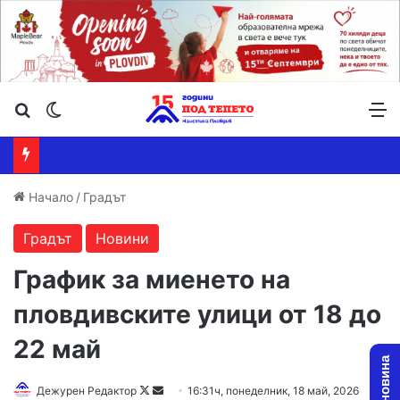
Търсене ...
Switch skin
М
Начало
/
Градът
Градът
Новини
График за миенето на
пловдивските улици от 18 до
22 май
Follow
Send
Дежурен Редактор
16:31ч, понеделник, 18 май, 2026