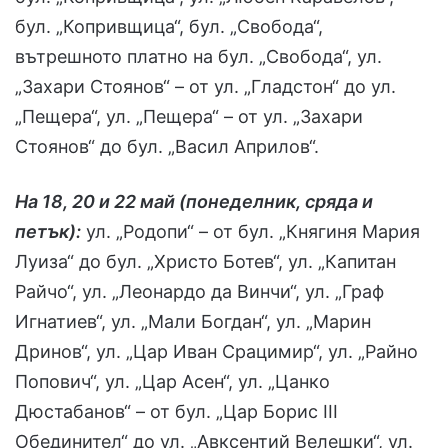
бул. „Копривщица“, бул. „Свобода“,
вътрешното платно на бул. „Свобода“, ул.
„Захари Стоянов“ – от ул. „Гладстон“ до ул.
„Пещера“, ул. „Пещера“ – от ул. „Захари
Стоянов“ до бул. „Васил Априлов“.
На 18, 20 и 22 май (понеделник, сряда и
петък):
ул. „Родопи“ – от бул. „Княгиня Мария
Луиза“ до бул. „Христо Ботев“, ул. „Капитан
Райчо“, ул. „Леонардо да Винчи“, ул. „Граф
Игнатиев“, ул. „Мали Богдан“, ул. „Марин
Дринов“, ул. „Цар Иван Срацимир“, ул. „Райно
Попович“, ул. „Цар Асен“, ул. „Цанко
Дюстабанов“ – от бул. „Цар Борис III
Обединител“ до ул. „Авксентий Велешки“, ул.