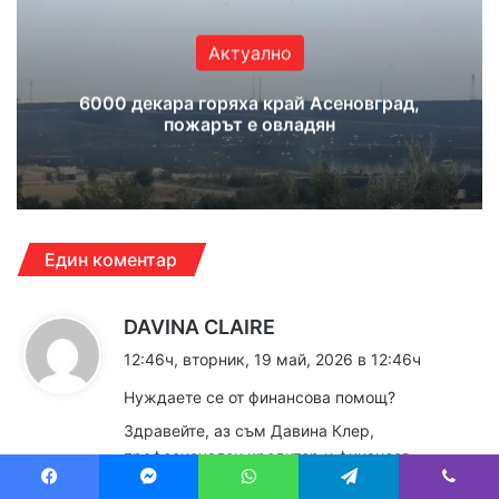
Актуално
6000 декара горяха край Асеновград,
пожарът е овладян
Един коментар
к
DAVINA CLAIRE
а
12:46ч, вторник, 19 май, 2026 в 12:46ч
з
Нуждаете се от финансова помощ?
а
Здравейте, аз съм Давина Клер,
:
професионален кредитор и финансов
консултант. Представлявам доверена фирма
Facebook
Messenger
WhatsApp
Telegram
Viber