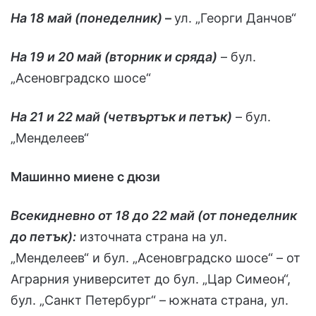
На 18 май (понеделник)
–
ул. „Георги Данчов“
На 19 и 20 май (вторник и сряда)
– бул.
„Асеновградско шосе“
На 21 и 22 май (четвъртък и петък)
– бул.
„Менделеев“
Машинно миене с дюзи
Всекидневно от 18 до 22 май (от понеделник
до петък):
източната страна на ул.
„Менделеев“ и бул. „Асеновградско шосе“ – от
Аграрния университет до бул. „Цар Симеон“,
бул. „Санкт Петербург“ – южната страна, ул.