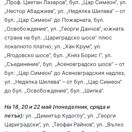
„Проф. Цветан Лазаров“, бул. „Цар Симеон“, ул.
„Нестор Абаджиев“, ул. „Недялка Шилева“ – от
бул. „Цар Симеон“ до Пожарната, бул.
„Освобождение“, ул. „Георги Данчов“, южната
страна на бул. „Цариградско шосе“ плюс
локалното платно, ул. „Хан Крум“, ул.
„Ягодовско шосе“, бул. „Княз Борис I“, ул.
„Съединение“, бул. „Асеновградско шосе“ – от
бул. „Цар Симеон“ до Асеновградския надлез,
ул. „Недялка Шилева“ – от бул. „Цар Симеон“
до бул. „Освобождение“, бул. „Шипка“.
На 18, 20 и 22 май (понеделник, сряда и
петък):
ул. „Димитър Кудоглу“, ул. „Георги
Цариградски“, ул. „Теофан Райнов“, ул. „Вълко