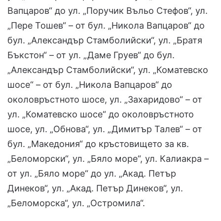
Вапцаров“ до ул. „Поручик Въльо Стефов“, ул.
„Пере Тошев“ – от бул. „Никола Вапцаров“ до
бул. „Александър Стамболийски“, ул. „Братя
Бъкстон“ – от ул. „Даме Груев“ до бул.
„Александър Стамболийски“, ул. „Коматевско
шосе“ – от бул. „Никола Вапцаров“ до
околовръстното шосе, ул. „Захаридово“ – от
ул. „Коматевско шосе“ до околовръстното
шосе, ул. „Обнова“, ул. „Димитър Талев“ – от
бул. „Македония“ до кръстовището за кв.
„Беломорски“, ул. „Бяло море“, ул. Калиакра –
от ул. „Бяло море“ до ул. „Акад. Петър
Динеков“, ул. „Акад. Петър Динеков“, ул.
„Беломорска“, ул. „Остромила“.