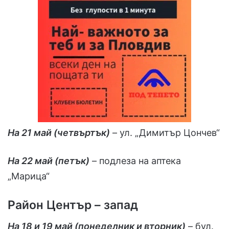
На 21 май (четвъртък)
– ул. „Димитър Цончев“
На 22 май (петък)
– подлеза на аптека
„Марица“
Район Център – запад
На 18 и 19 май (понеделник и вторник)
– бул.