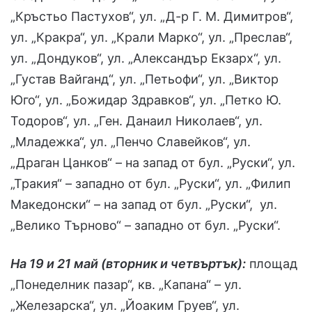
„Кръстьо Пастухов“, ул. „Д-р Г. М. Димитров“,
ул. „Кракра“, ул. „Крали Марко“, ул. „Преслав“,
ул. „Дондуков“, ул. „Александър Екзарх“, ул.
„Густав Вайганд“, ул. „Петьофи“, ул. „Виктор
Юго“, ул. „Божидар Здравков“, ул. „Петко Ю.
Тодоров“, ул. „Ген. Данаил Николаев“, ул.
„Младежка“, ул. „Пенчо Славейков“, ул.
„Драган Цанков“ – на запад от бул. „Руски“, ул.
„Тракия“ – западно от бул. „Руски“, ул. „Филип
Македонски“ – на запад от бул. „Руски“, ул.
„Велико Търново“ – западно от бул. „Руски“.
На 19 и 21 май (вторник и четвъртък):
площад
„Понеделник пазар“, кв. „Капана“ – ул.
„Железарска“, ул. „Йоаким Груев“, ул.