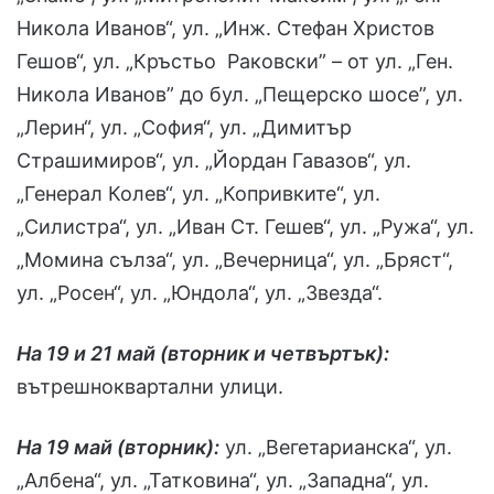
Никола Иванов“, ул. „Инж. Стефан Христов
Гешов“, ул. „Кръстьо Раковски” – от ул. „Ген.
Никола Иванов” до бул. „Пещерско шосе”, ул.
„Лерин“, ул. „София“, ул. „Димитър
Страшимиров“, ул. „Йордан Гавазов“, ул.
„Генерал Колев“, ул. „Копривките“, ул.
„Силистра“, ул. „Иван Ст. Гешев“, ул. „Ружа“, ул.
„Момина сълза“, ул. „Вечерница“, ул. „Бряст“,
ул. „Росен“, ул. „Юндола“, ул. „Звезда“.
На 19 и 21 май (вторник и четвъртък):
вътрешноквартални улици.
На 19 май (вторник):
ул. „Вегетарианска“, ул.
„Албена“, ул. „Татковина“, ул. „Западна“, ул.