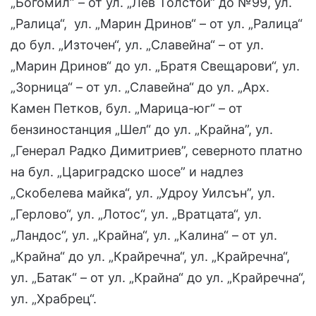
„Богомил” – от ул. „Лев Толстой“ до №99, ул.
„Ралица“, ул. „Марин Дринов“ – от ул. „Ралица“
до бул. „Източен“, ул. „Славейна“ – от ул.
„Марин Дринов“ до ул. „Братя Свещарови“, ул.
„Зорница“ – от ул. „Славейна“ до ул. „Арх.
Камен Петков, бул. „Марица-юг“ – от
бензиностанция „Шел“ до ул. „Крайна”, ул.
„Генерал Радко Димитриев”, северното платно
на бул. „Цариградско шосе” и надлез
„Скобелева майка“, ул. „Удроу Уилсън”, ул.
„Герлово“, ул. „Лотос“, ул. „Вратцата“, ул.
„Ландос“, ул. „Крайна“, ул. „Калина“ – от ул.
„Крайна“ до ул. „Крайречна“, ул. „Крайречна“,
ул. „Батак“ – от ул. „Крайна“ до ул. „Крайречна“,
ул. „Храбрец“.