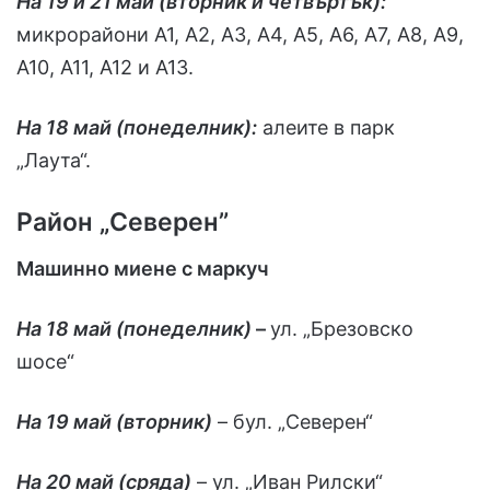
На 19 и 21 май (вторник и четвъртък):
микрорайони А1, А2, А3, А4, А5, А6, А7, А8, А9,
А10, А11, А12 и А13.
На 18 май (понеделник):
алеите в парк
„Лаута“.
Район „Северен”
Машинно миене с маркуч
На 18 май (понеделник)
–
ул. „Брезовско
шосе“
На 19 май (вторник)
– бул. „Северен“
На 20 май (сряда)
– ул. „Иван Рилски“