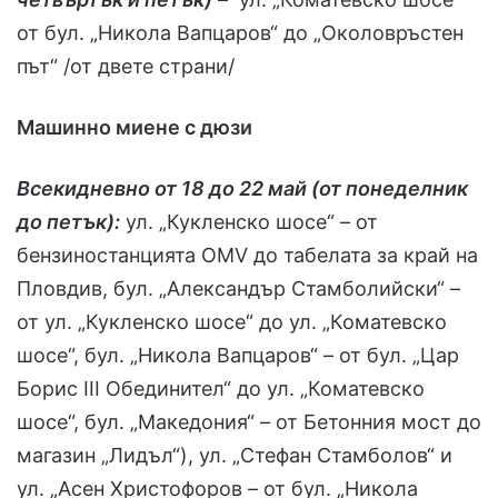
от бул. „Никола Вапцаров“ до „Околовръстен
път“ /от двете страни/
Машинно миене с дюзи
Всекидневно от 18 до 22 май (от понеделник
до петък):
ул. „Кукленско шосе“ – от
бензиностанцията OMV до табелата за край на
Пловдив, бул. „Александър Стамболийски“ –
от ул. „Кукленско шосе“ до ул. „Коматевско
шосе“, бул. „Никола Вапцаров“ – от бул. „Цар
Борис III Обединител“ до ул. „Коматевско
шосе“, бул. „Македония“ – от Бетонния мост до
магазин „Лидъл“), ул. „Стефан Стамболов“ и
ул. „Асен Христофоров – от бул. „Никола