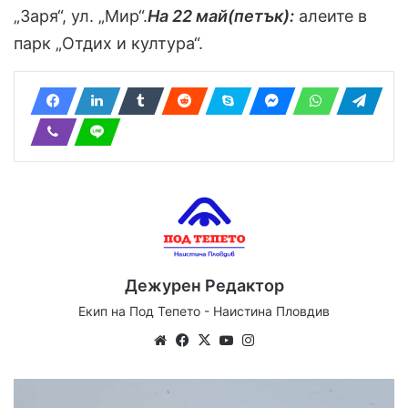
„Заря“, ул. „Мир“.
На 22 май
(петък):
алеите в
парк „Отдих и култура“.
Дежурен Редактор
Екип на Под Тепето - Наистина Пловдив
Website
Facebook
X
YouTube
Instagram