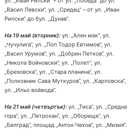
ул. „Иван Рилски“ – от ул. „Победа“ до ул.
„Васил Левски“, ул. „Средец“ – от ул. „Иван
Рилски“ до бул. „Дунав“.
На 19 май (вторник):
ул. „Ален мак“, ул.
„Чучулига“, ул. „Поп Тодор Евтимов“, ул.
„Васил Урумов“, ул. „Добрин Петков“, ул.
„Никола Войновски“, ул. „Полет“, ул.
„Брезовска“, ул. „Стара планина“, ул.
„Полковник Сава Муткуров“, ул. „Карловска“,
ул. „Ильо войвода“.
На 21 май (четвъртък):
ул. „Тиса“, ул. „Средна
гора“, ул. „Петрохан“, ул. „Оборище“, ул.
„Белград“, площад „Антон Чехов“, ул. „Мизия“.