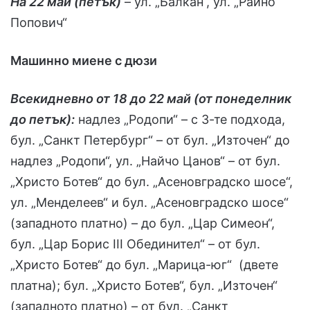
На 22 май (петък)
– ул. „Балкан“, ул. „Райно
Попович“
Машинно миене с дюзи
Всекидневно от 18 до 22 май (от понеделник
до петък):
надлез „Родопи“ – с 3-те подхода,
бул. „Санкт Петербург“ – от бул. „Източен“ до
надлез „Родопи“, ул. „Найчо Цанов“ – от бул.
„Христо Ботев“ до бул. „Асеновградско шосе“,
ул. „Менделеев“ и бул. „Асеновградско шосе“
(западното платно) – до бул. „Цар Симеон“,
бул. „Цар Борис III Обединител“ – от бул.
„Христо Ботев“ до бул. „Марица-юг“ (двете
платна); бул. „Христо Ботев“, бул. „Източен“
(западното платно) – от бул. „Санкт