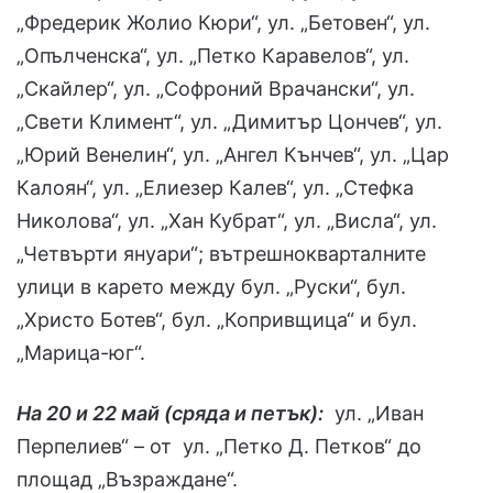
„Фредерик Жолио Кюри“, ул. „Бетовен“, ул.
„Опълченска“, ул. „Петко Каравелов“, ул.
„Скайлер“, ул. „Софроний Врачански“, ул.
„Свети Климент“, ул. „Димитър Цончев“, ул.
„Юрий Венелин“, ул. „Ангел Кънчев“, ул. „Цар
Калоян“, ул. „Елиезер Калев“, ул. „Стефка
Николова“, ул. „Хан Кубрат“, ул. „Висла“, ул.
„Четвърти януари“; вътрешнокварталните
улици в карето между бул. „Руски“, бул.
„Христо Ботев“, бул. „Копривщица“ и бул.
„Марица-юг“.
На 20 и 22 май (сряда и петък):
ул. „Иван
Перпелиев“ – от ул. „Петко Д. Петков“ до
площад „Възраждане“.