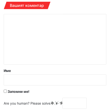
Вашият коментар
К
о
м
е
н
т
а
р
Име
:
*
Запомни ме!
Are you human? Please solve: