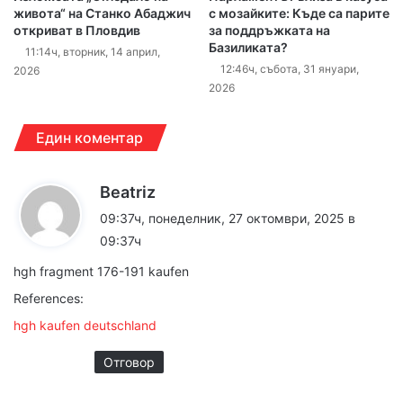
живота“ на Станко Абаджич
с мозайките: Къде са парите
откриват в Пловдив
за поддръжката на
Базиликата?
11:14ч, вторник, 14 април,
12:46ч, събота, 31 януари,
2026
2026
Един коментар
к
Beatriz
а
09:37ч, понеделник, 27 октомври, 2025 в
з
09:37ч
а
hgh fragment 176-191 kaufen
:
References:
hgh kaufen deutschland
Отговор