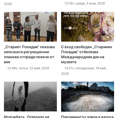
12:18ч, сряда, 3 юни, 2026
2026
„Старият Пловдив“ показва
С вход свободен „Старинен
непознати регулационни
Пловдив“ отбелязва
планове отпреди повече от
Международния ден на
век
музеите
12:48ч, петък, 22 май, 2026
14:21ч, понеделник, 18 май,
2026
Изложбата „Огледало на
Парламентът влиза в казуса