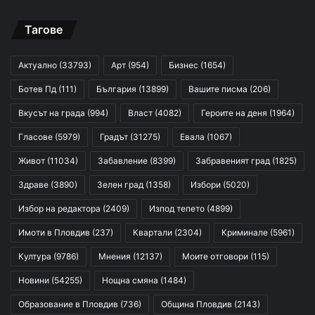
Тагове
Актуално
(33793)
Арт
(954)
Бизнес
(1654)
Ботев Пд
(111)
България
(13899)
Вашите писма
(206)
Вкусът на града
(994)
Власт
(4082)
Героите на деня
(1964)
Гласове
(5979)
Градът
(31275)
Евала
(1067)
Живот
(11034)
Забавление
(8399)
Забравеният град
(1825)
Здраве
(3890)
Зелен град
(1358)
Избори
(5020)
Избор на редактора
(2409)
Изпод тепето
(4899)
Имоти в Пловдив
(237)
Квартали
(2304)
Криминале
(5961)
Култура
(9786)
Мнения
(12137)
Моите отговори
(115)
Новини
(54255)
Нощна смяна
(1484)
Образование в Пловдив
(736)
Община Пловдив
(2143)