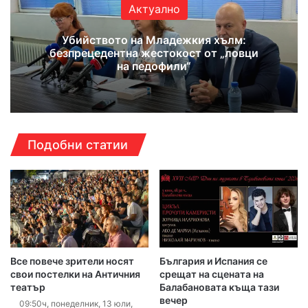
Актуално
Убийството на Младежкия хълм:
безпрецедентна жестокост от „ловци
на педофили“
Подобни статии
Все повече зрители носят
България и Испания се
свои постелки на Античния
срещат на сцената на
театър
Балабановата къща тази
вечер
09:50ч, понеделник, 13 юли,