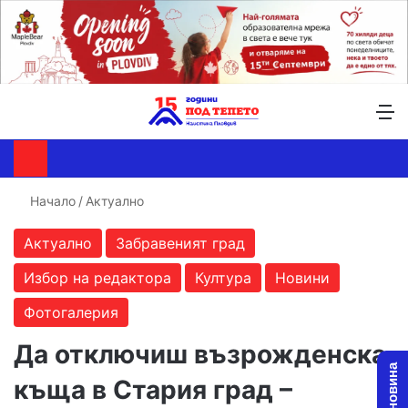
Търсене ...
Switch skin
М
Начало
/
Актуално
Актуално
Забравеният град
Избор на редактора
Култура
Новини
Фотогалерия
Да отключиш възрожденска
къща в Стария град –