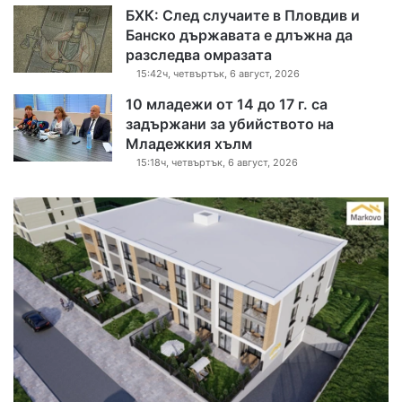
БХК: След случаите в Пловдив и
Банско държавата е длъжна да
разследва омразата
15:42ч, четвъртък, 6 август, 2026
10 младежи от 14 до 17 г. са
задържани за убийството на
Младежкия хълм
15:18ч, четвъртък, 6 август, 2026