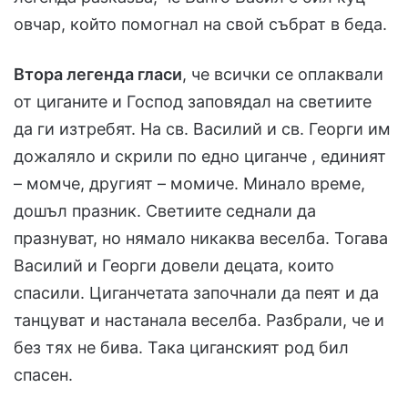
овчар, който помогнал на свой събрат в беда.
Втора легенда гласи
, че всички се оплаквали
от циганите и Господ заповядал на светиите
да ги изтребят. На св. Василий и св. Георги им
дожаляло и скрили по едно циганче , единият
– момче, другият – момиче. Минало време,
дошъл празник. Светиите седнали да
празнуват, но нямало никаква веселба. Тогава
Василий и Георги довели децата, които
спасили. Циганчетата започнали да пеят и да
танцуват и настанала веселба. Разбрали, че и
без тях не бива. Така циганският род бил
спасен.