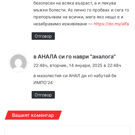
безопасен на всяка възраст, а и лекува
мъжки болести. Аз лично го пробвах и сега го
препоръчвам на всички, мега яко нещо е и
незабравимо изживяване ––
https://do.my/alfa
Отговор
к
в АНАЛА си го наври "аналога"
а
22:48ч, вторник, 14 януари, 2025 в 22:48ч
з
в мазолестия си АНАЛ ди хп набутай бе
а
ИМПО’24
:
Отговор
Вашият коментар
К