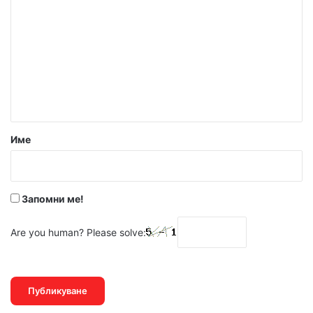
о
м
е
н
т
а
р
Име
:
*
Запомни ме!
Are you human? Please solve: