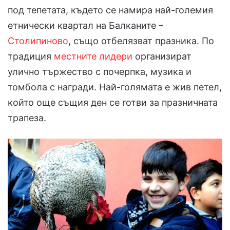
под тепетата, където се намира най-големия
етнически квартал на Балканите –
Столипиново
, също отбелязват празника. По
традиция
местните лидери
организират
улично тържество с почерпка, музика и
томбола с награди. Най-голямата е жив петел,
който още същия ден се готви за празничната
трапеза.