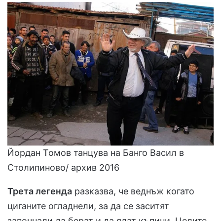
Йордан Томов танцува на Банго Васил в
Столипиново/ архив 2016
Трета легенда
разказва, че веднъж когато
циганите огладнели, за да се заситят
започнали да берат и да ядат къпини. Целите