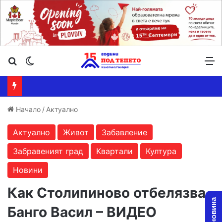
Търсене ...
Switch skin
М
Начало
/
Актуално
Актуално
Живот
Забавление
Забравеният град
Квартали
Култура
Новини
Как Столипиново отбелязва
Банго Васил – ВИДЕО