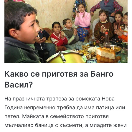
Какво се приготвя за Банго
Васил?
На празничната трапеза за ромската Нова
Година непременно трябва да има патица или
петел. Майката в семейството приготвя
мълчаливо баница с късмети, а младите жени