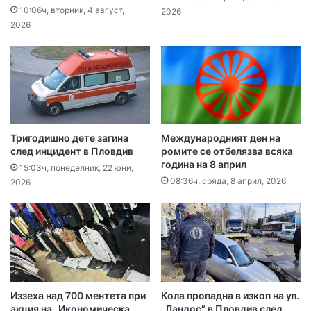
10:06ч, вторник, 4 август,
2026
2026
Тригодишно дете загина
Международният ден на
след инцидент в Пловдив
ромите се отбелязва всяка
година на 8 април
15:03ч, понеделник, 22 юни,
08:36ч, сряда, 8 април, 2026
2026
Иззеха над 700 ментета при
Кола пропадна в изкоп на ул.
акция на „Икономическа
„Ландос“ в Пловдив след