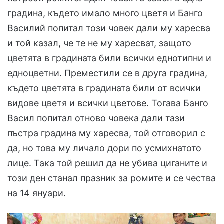
градина, където имало много цветя и Банго
Василий попитал този човек дали му харесва
и той казал, че те не му харесват, защото
цветята в градината били всички еднотипни и
едноцветни. Преместили се в друга градина,
където цветята в градината били от всички
видове цветя и всички цветове. Тогава Банго
Васил попитал отново човека дали тази
пъстра градина му харесва, той отговорил с
да, но това му личало дори по усмихнатото
лице. Така той решил да не убива циганите и
този ден станал празник за ромите и се чества
на 14 януари.