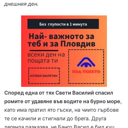
днешния ден.
Според една от тях Свети Василий спасил
ромите от удавяне във водите на бурно море
,
като има пратил ято гъски, на чиито гърбове
те се качили и стигнали до брега. Друга
легенда разказва, че Банго Васил е бил куц