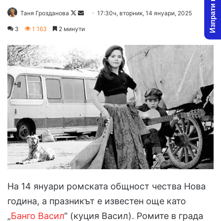
Изпрати новина
Follow
Send
Таня Грозданова
17:30ч, вторник, 14 януари, 2025
on
an
3
1 163
2 минути
X
email
На 14 януари ромската общност чества Нова
година, а празникът е известен още като
„
Банго Васил
“ (куция Васил). Ромите в града