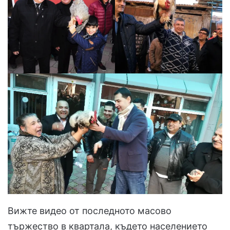
Вижте видео от последното масово
тържество в квартала, където населението