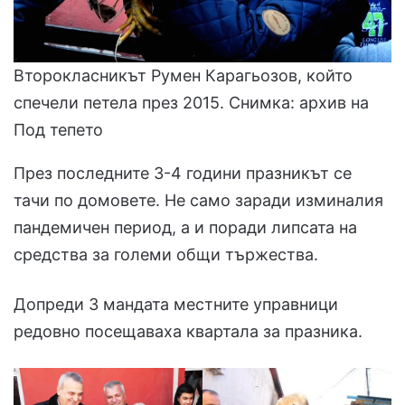
Второкласникът Румен Карагьозов, който
спечели петела през 2015. Снимка: архив на
Под тепето
През последните 3-4 години празникът се
тачи по домовете. Не само заради изминалия
пандемичен период, а и поради липсата на
средства за големи общи тържества.
Допреди 3 мандата местните управници
редовно посещаваха квартала за празника.