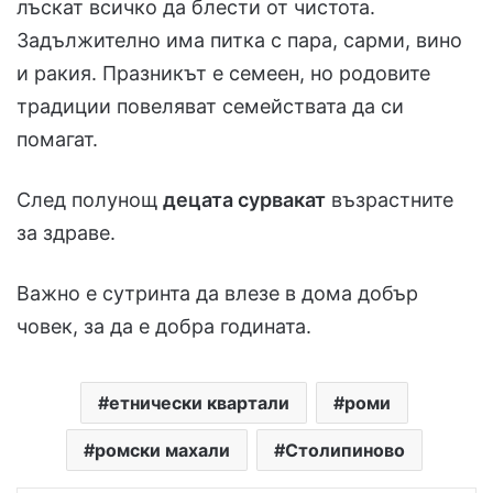
лъскат всичко да блести от чистота.
Задължително има питка с пара, сарми, вино
и ракия. Празникът е семеен, но родовите
традиции повеляват семействата да си
помагат.
След полунощ
децата сурвакат
възрастните
за здраве.
Важно е сутринта да влезе в дома добър
човек, за да е добра годината.
етнически квартали
роми
ромски махали
Столипиново