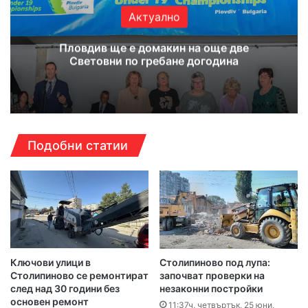
Актуално
Пловдив ще е домакин на още две
Световни по гребане догодина
Подобни статии
Ключови улици в
Столипиново под лупа:
Столипиново се ремонтират
започват проверки на
след над 30 години без
незаконни постройки
основен ремонт
11:37ч, четвъртък, 25 юни,