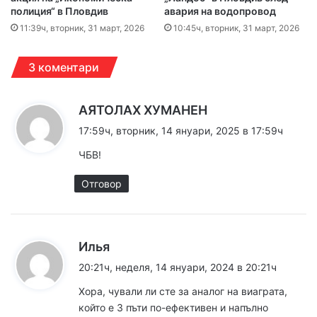
полиция“ в Пловдив
авария на водопровод
11:39ч, вторник, 31 март, 2026
10:45ч, вторник, 31 март, 2026
3 коментари
к
АЯТОЛАХ ХУМАНЕН
а
17:59ч, вторник, 14 януари, 2025 в 17:59ч
з
ЧБВ!
а
:
Отговор
к
Илья
а
20:21ч, неделя, 14 януари, 2024 в 20:21ч
з
Хора, чували ли сте за аналог на виаграта,
а
който е 3 пъти по-ефективен и напълно
: