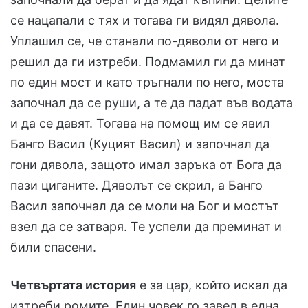
се нацапали с тях и тогава ги видял дявола.
Уплашил се, че станали по-дяволи от него и
решил да ги изтреби. Подмамил ги да минат
по един мост и като тръгнали по него, моста
започнал да се руши, а те да падат във водата
и да се давят. Тогава на помощ им се явил
Банго Васил (Куцият Васил) и започнал да
гони дявола, защото имал заръка от Бога да
пази циганите. Дяволът се скрил, а Банго
Васил започнал да се моли на Бог и мостът
взел да се затваря. Те успели да преминат и
били спасени.
Четвъртата история
е за цар, който искал да
изтреби ромите. Един човек го завел в една