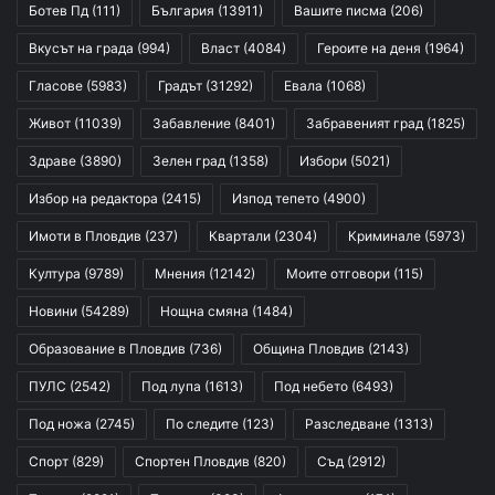
Ботев Пд
(111)
България
(13911)
Вашите писма
(206)
Вкусът на града
(994)
Власт
(4084)
Героите на деня
(1964)
Гласове
(5983)
Градът
(31292)
Евала
(1068)
Живот
(11039)
Забавление
(8401)
Забравеният град
(1825)
Здраве
(3890)
Зелен град
(1358)
Избори
(5021)
Избор на редактора
(2415)
Изпод тепето
(4900)
Имоти в Пловдив
(237)
Квартали
(2304)
Криминале
(5973)
Култура
(9789)
Мнения
(12142)
Моите отговори
(115)
Новини
(54289)
Нощна смяна
(1484)
Образование в Пловдив
(736)
Община Пловдив
(2143)
ПУЛС
(2542)
Под лупа
(1613)
Под небето
(6493)
Под ножа
(2745)
По следите
(123)
Разследване
(1313)
Спорт
(829)
Спортен Пловдив
(820)
Съд
(2912)