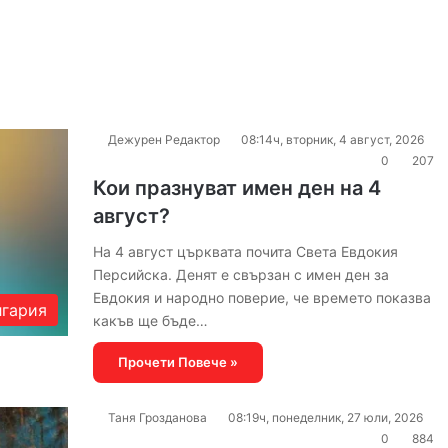
Дежурен Редактор
08:14ч, вторник, 4 август, 2026
0
207
Кои празнуват имен ден на 4
август?
На 4 август църквата почита Света Евдокия
Персийска. Денят е свързан с имен ден за
Евдокия и народно поверие, че времето показва
гария
какъв ще бъде…
Прочети Повече »
Таня Грозданова
08:19ч, понеделник, 27 юли, 2026
0
884