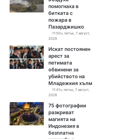
помогнаха в
битката с
пожара в
Пазарджишко
11:50ч, петък, 7 август,
2026
Искат постоянен
арест за
петимата
обвинени за
убийството на
Младежкия хълм
11:41ч, петък, 7 август,
2026
75 фотографии
разкриват
магията на
Индонезия в
безплатна