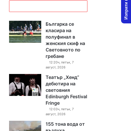
Изпрати новина
Българка се
класира на
полуфинал в
женския скиф на
Световното по
гребане
12:20ч, петък, 7
август, 2026
Театър „Хенд“
дебютира на
световния
Edinburgh Festival
Fringe
12:03ч, петък, 7
август, 2026
155 тона вода от
въздуха