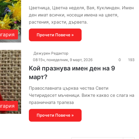
Цветница, Цветна неделя, Вая, Куклинден. Имен
ден имат всички, носещи имена на цветя,
растения, храсти, дървета.
гария
Прочети Повече »
Дежурен Редактор
08:15ч, понеделник, 9 март, 2026
0
193
Кой празнува имен ден на 9
март?
Православната църква чества Свети
Четиридесет мъченици. Вижте какво се слага на
празничната трапеза
гария
Прочети Повече »