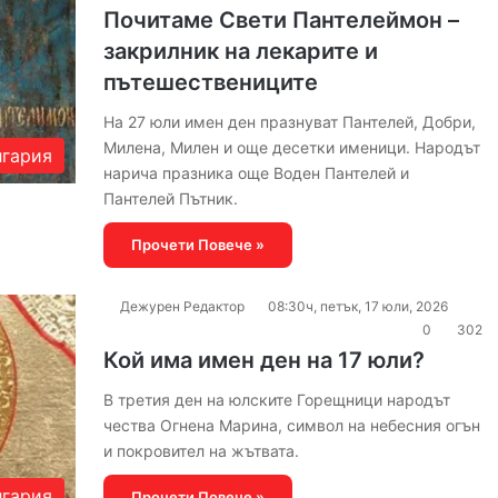
Почитаме Свети Пантелеймон –
закрилник на лекарите и
пътешествениците
На 27 юли имен ден празнуват Пантелей, Добри,
Милена, Милен и още десетки именици. Народът
гария
нарича празника още Воден Пантелей и
Пантелей Пътник.
Прочети Повече »
Дежурен Редактор
08:30ч, петък, 17 юли, 2026
0
302
Кой има имен ден на 17 юли?
В третия ден на юлските Горещници народът
чества Огнена Марина, символ на небесния огън
и покровител на жътвата.
гария
Прочети Повече »