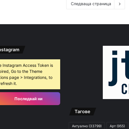
Следваща страница
nstagram
e Instagram Access Token is
pired, Go to the Theme
ions page > Integrations, to
refresh it.
Последвай ни
Тагове
Актуално
(33799)
Арт
(955)