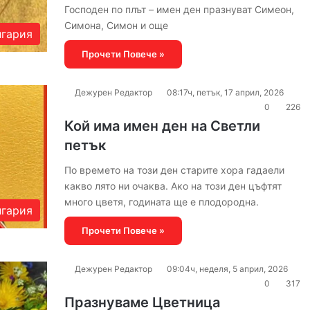
Господен по плът – имен ден празнуват Симеон,
Симона, Симон и още
гария
Прочети Повече »
Дежурен Редактор
08:17ч, петък, 17 април, 2026
0
226
Кой има имен ден на Светли
петък
По времето на този ден старите хора гадаели
какво лято ни очаква. Ако на този ден цъфтят
много цветя, годината ще е плодородна.
гария
Прочети Повече »
Дежурен Редактор
09:04ч, неделя, 5 април, 2026
0
317
Празнуваме Цветница