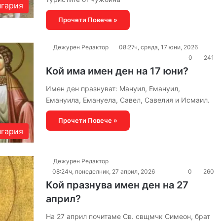
гария
Прочети Повече »
Дежурен Редактор
08:27ч, сряда, 17 юни, 2026
0
241
Кой има имен ден на 17 юни?
Имен ден празнуват: Мануил, Емануил,
Емануила, Емануела, Савел, Савелия и Исмаил.
Прочети Повече »
гария
Дежурен Редактор
08:24ч, понеделник, 27 април, 2026
0
260
Кой празнува имен ден на 27
април?
На 27 април почитаме Св. свщмчк Симеон, брат