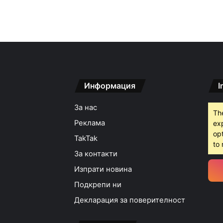
Информация
I
За нас
Th
Реклама
ex
opt
TakTak
to 
За контакти
Изпрати новина
Подкрепи ни
Декларация за поверителност