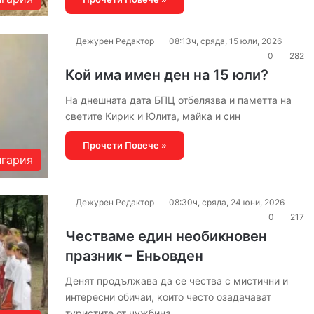
Дежурен Редактор
08:13ч, сряда, 15 юли, 2026
0
282
Кой има имен ден на 15 юли?
На днешната дата БПЦ отбелязва и паметта на
светите Кирик и Юлита, майка и син
Прочети Повече »
гария
Дежурен Редактор
08:30ч, сряда, 24 юни, 2026
0
217
Честваме един необикновен
празник – Еньовден
Денят продължава да се чества с мистични и
интересни обичаи, които често озадачават
туристите от чужбина